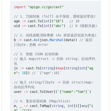
import
"apigo.cc/go/cast"
// 1. 万能转换 (To[T] 永不报错，遇错返回零值)
age
:=
cast
.
To
[
int
](
"18"
)
// 18
uid
:=
cast
.
To
[
int
](
"abc"
)
// 0 (静默失败)
// 2. 传统函数消除摩擦 (As 将双返回包装为单值)
b
:=
cast
.
As
(
json
.
Marshal
(
data
))
// 返回 
[]byte
，
忽略 error
// 3. 智能 JSON 自动转换
// 输入 map/struct -> 目标 string: 自动序列
化
js
:=
cast
.
To
[
string
](
map
[
string
]
int
{
"ag
e"
:
18
})
// `{"age":18}`
// 输入 string/[]byte -> 目标 struct/map: 
自动反序列化
user
:=
cast
.
To
[
User
](
`{"name":"Tom"}`
)
// 4. 复杂容器转换 (Map/Slice)
m
,
_
:=
cast
.
ToMap
[
string
,
int
]([]
any
{
"i
d"
,
"1"
})