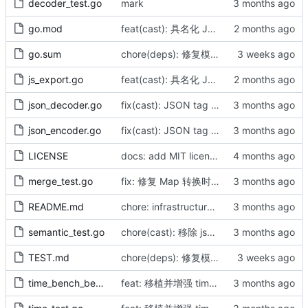
decoder_test.go
mark
go.mod
feat(cast): 具名化 JS 导出并动态包裹错误（by AI）
go.sum
chore(deps): 修复模块 checksum（by AI）
js_export.go
feat(cast): 具名化 JS 导出并动态包裹错误（by AI）
json_decoder.go
fix(cast): JSON tag '-' handling consistency
json_encoder.go
fix(cast): JSON tag '-' handling consistency
LICENSE
docs: add MIT license and update README origin info (AI)
merge_test.go
fix: 修复 Map 转换时非指针结构体值被整体替换的 bug，支持深度合并（by AI）
README.md
chore: infrastructure alignment and doc sync (by AICoder)
semantic_test.go
chore(cast): 移除 jsontag 依赖
TEST.md
chore(deps): 修复模块 checksum（by AI）
time_bench_bench_test.go
feat: 移植并增强 time 模块的核心能力至 cast (ParseTime, FormatTime, AddTime) 并支持全局时区配置 (by AI)