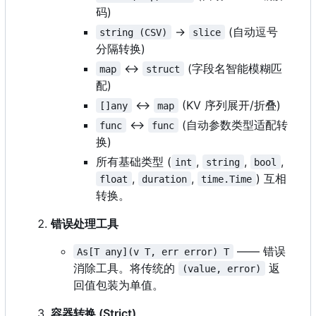
码)
->
(自动逗号
string (CSV)
slice
分隔转换)
<->
(字段名智能模糊匹
map
struct
配)
<->
(KV 序列展开/折叠)
[]any
map
<->
(自动参数类型适配转
func
func
换)
所有基础类型 (
,
,
,
int
string
bool
,
,
) 互相
float
duration
time.Time
转换。
错误处理工具
—— 错误
As[T any](v T, err error) T
消除工具。将传统的
返
(value, error)
回值包装为单值。
容器转换 (Strict)