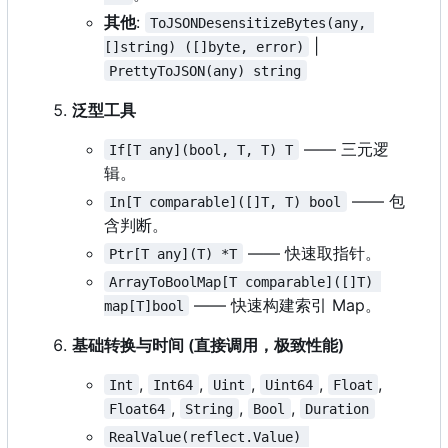
其他
:
ToJSONDesensitizeBytes(any, 
|
[]string) ([]byte, error)
PrettyToJSON(any) string
泛型工具
—— 三元逻
If[T any](bool, T, T) T
辑。
—— 包
In[T comparable]([]T, T) bool
含判断。
—— 快速取指针。
Ptr[T any](T) *T
ArrayToBoolMap[T comparable]([]T) 
—— 快速构建索引 Map。
map[T]bool
基础转换与时间 (直接调用，极致性能)
,
,
,
,
,
Int
Int64
Uint
Uint64
Float
,
,
,
Float64
String
Bool
Duration
RealValue(reflect.Value) 