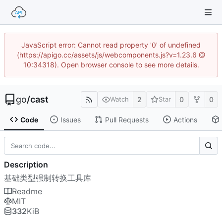
JavaScript error: Cannot read property '0' of undefined
(https://apigo.cc/assets/js/webcomponents.js?v=1.23.6 @
10:34318). Open browser console to see more details.
go
/
cast
2
0
0
Watch
Star
Code
Issues
Pull Requests
Actions
Description
基础类型强制转换工具库
Readme
MIT
332
KiB