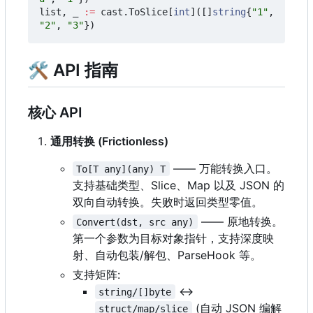
list
,
_
:=
cast
.
ToSlice
[
int
]([]
string
{
"1"
,
"2"
,
"3"
})
🛠 API 指南
核心 API
通用转换 (Frictionless)
—— 万能转换入口。
To[T any](any) T
支持基础类型、Slice、Map 以及 JSON 的
双向自动转换。失败时返回类型零值。
—— 原地转换。
Convert(dst, src any)
第一个参数为目标对象指针，支持深度映
射、自动包装/解包、ParseHook 等。
支持矩阵:
<->
string/[]byte
(自动 JSON 编解
struct/map/slice