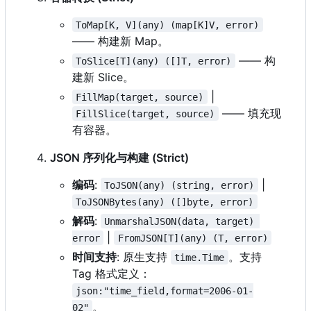
ToMap[K, V](any) (map[K]V, error)
—— 构建新 Map。
—— 构
ToSlice[T](any) ([]T, error)
建新 Slice。
|
FillMap(target, source)
—— 填充现
FillSlice(target, source)
有容器。
JSON 序列化与构建 (Strict)
编码
:
|
ToJSON(any) (string, error)
ToJSONBytes(any) ([]byte, error)
解码
:
UnmarshalJSON(data, target) 
|
error
FromJSON[T](any) (T, error)
时间支持
: 原生支持
。支持
time.Time
Tag 格式定义：
json:"time_field,format=2006-01-
。
02"