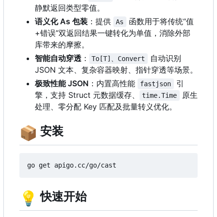
静默返回类型零值。
语义化 As 包装
：提供
函数用于将传统“值
As
+错误”双返回结果一键转化为单值，消除外部
库带来的摩擦。
智能自动穿透
：
自动识别
To[T]、Convert
JSON 文本、复杂容器映射、指针穿透等场景。
极致性能 JSON
：内置高性能
引
fastjson
擎，支持 Struct 元数据缓存、
原生
time.Time
处理、零分配 Key 匹配及批量转义优化。
📦
安装
💡
快速开始