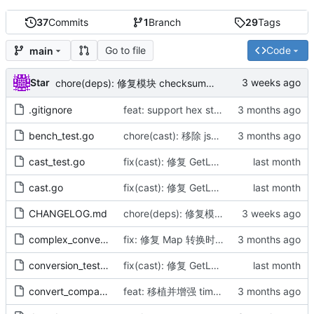
37
Commits
1
Branch
29
Tags
Go to file
Code
main
Star
chore(deps): 修复模块 checksum（by AI）
.gitignore
feat: support hex strings in parseInt/parseUint (by AI)
bench_test.go
chore(cast): 移除 jsontag 依赖
cast_test.go
fix(cast): 修复 GetLowerName 缩写词边界大写转换缺陷并增加测试用例（by AI）
cast.go
fix(cast): 修复 GetLowerName 缩写词边界大写转换缺陷并增加测试用例（by AI）
CHANGELOG.md
chore(deps): 修复模块 checksum（by AI）
complex_conversion_test.go
fix: 修复 Map 转换时非指针结构体值被整体替换的 bug，支持深度合并（by AI）
conversion_test.go
fix(cast): 修复 GetLowerName 缩写词边界大写转换缺陷并增加测试用例（by AI）
convert_compat_test.go
feat: 移植并增强 time 模块的核心能力至 cast (ParseTime, FormatTime, AddTime) 并支持全局时区配置 (by AI)