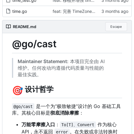
time_test.go
feat: 移植并增强 time 模块的核心能力至 cast (ParseTime, FormatTime, AddTime) 并支持全局时区配置 (by AI)
time.go
feat: 完善 TimeZone 能力 (Location, Now, DescribeDuration) 并支持 Time 模块重构 (by AI)
README.md
Escape
@go/cast
Maintainer Statement:
本项目完全由 AI
维护。任何改动均遵循代码质量与性能的
最佳实践。
🎯
设计哲学
是一个为“极致敏捷”设计的 Go 基础工具
@go/cast
库。其核心目标是
彻底消除摩擦
：
万能零摩擦入口
：
作为核心
To[T]、Convert
API
，
永不返回
。在失败或非法转换时
error