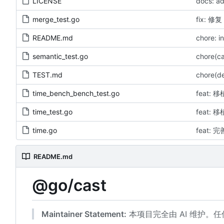
LICENSE
docs: ad
merge_test.go
fix: 
README.md
chore: i
semantic_test.go
chore(c
TEST.md
chore(
time_bench_bench_test.go
time_test.go
time.go
README.md
@go/cast
Maintainer Statement:
本项目完全由 AI 维护。