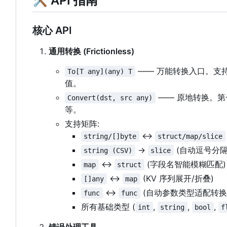
🛠 API 指南
核心 API
通用转换 (Frictionless)
—— 万能转换入口。支持基
To[T any](any) T
值。
—— 原地转换。第
Convert(dst, src any)
等。
支持矩阵:
<->
string/[]byte
struct/map/slice
->
(自动逗号分隔
string (CSV)
slice
<->
(字段名智能模糊匹配)
map
struct
<->
(KV 序列展开/折叠)
[]any
map
<->
(自动参数类型适配转换
func
func
所有基础类型 (
,
,
,
int
string
bool
f