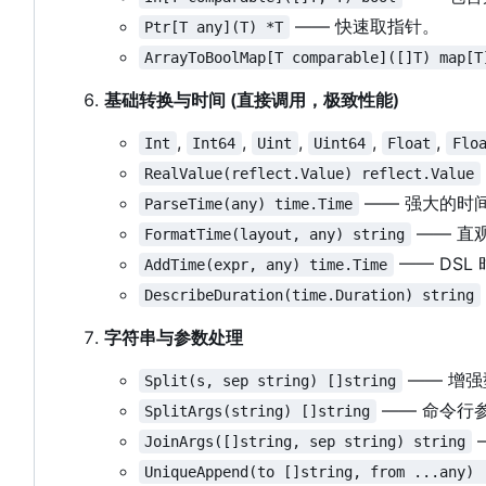
—— 快速取指针。
Ptr[T any](T) *T
ArrayToBoolMap[T comparable]([]T) map[T
基础转换与时间 (直接调用，极致性能)
,
,
,
,
,
Int
Int64
Uint
Uint64
Float
Flo
RealValue(reflect.Value) reflect.Value
—— 强大的时
ParseTime(any) time.Time
—— 直观
FormatTime(layout, any) string
—— DSL 
AddTime(expr, any) time.Time
DescribeDuration(time.Duration) string
字符串与参数处理
—— 增强
Split(s, sep string) []string
—— 命令行
SplitArgs(string) []string
JoinArgs([]string, sep string) string
UniqueAppend(to []string, from ...any) 