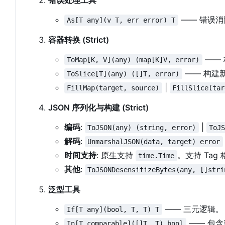
错误处理工具
—— 错误
As[T any](v T, err error) T
容器转换 (Strict)
—— 
ToMap[K, V](any) (map[K]V, error)
—— 构建新 
ToSlice[T](any) ([]T, error)
|
FillMap(target, source)
FillSlice(tar
JSON 序列化与构建 (Strict)
编码
:
|
ToJSON(any) (string, error)
ToJ
解码
:
UnmarshalJSON(data, target) error
时间支持
: 原生支持
。支持 Tag
time.Time
其他
:
ToJSONDesensitizeBytes(any, []stri
泛型工具
—— 三元逻辑。
If[T any](bool, T, T) T
—— 包含
In[T comparable]([]T, T) bool