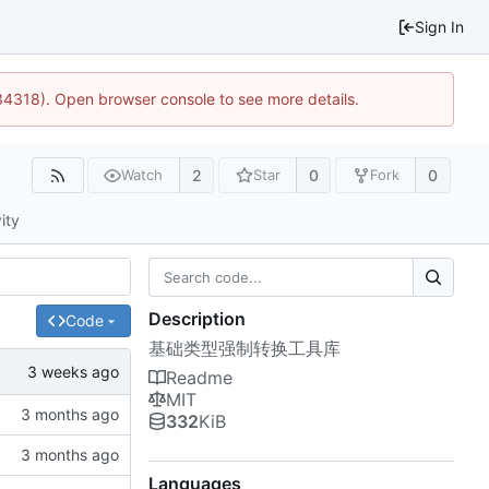
Sign In
34318). Open browser console to see more details.
2
0
0
Watch
Star
Fork
ity
Description
Code
基础类型强制转换工具库
Readme
MIT
332
KiB
Languages