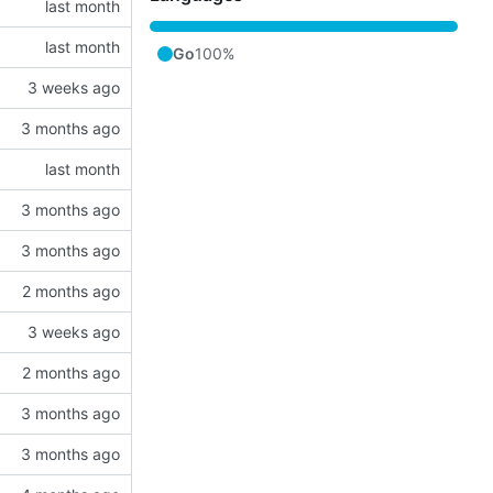
Go
100%