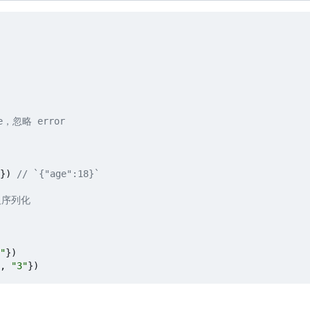
e
，
忽略 error
})
// `{"age":18}`
动反序列化
"
})
,
"3"
})