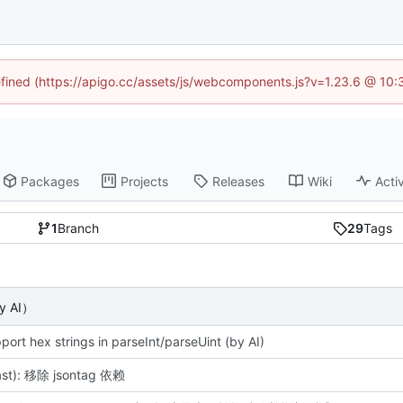
defined (https://apigo.cc/assets/js/webcomponents.js?v=1.23.6 @ 10:
Packages
Projects
Releases
Wiki
Activ
1
Branch
29
Tags
y AI）
pport hex strings in parseInt/parseUint (by AI)
ast): 移除 jsontag 依赖