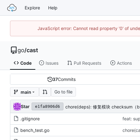
Explore
Help
JavaScript error: Cannot read property '0' of un
go
/
cast
Code
Issues
Pull Requests
Actions
37
Commits
Go to file
main
Star
chore(deps): 修复模块 checksum（b
e1fa8906d6
.gitignore
feat: su
bench_test.go
chore(c