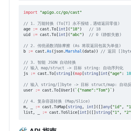
import
"apigo.cc/go/cast"
// 1. 万能转换 (To[T] 永不报错，遇错返回零值)
age
:=
cast
.
To
[
int
](
"18"
)
// 18
uid
:=
cast
.
To
[
int
](
"abc"
)
// 0 (静默失败)
// 2. 传统函数消除摩擦 (As 将双返回包装为单值)
b
:=
cast
.
As
(
json
.
Marshal
(
data
))
// 返回 []byt
// 3. 智能 JSON 自动转换
// 输入 map/struct -> 目标 string: 自动序列化
js
:=
cast
.
To
[
string
](
map
[
string
]
int
{
"age"
:
18
// 输入 string/[]byte -> 目标 struct/map: 自
user
:=
cast
.
To
[
User
](
`{"name":"Tom"}`
)
// 4. 复杂容器转换 (Map/Slice)
m
,
_
:=
cast
.
ToMap
[
string
,
int
]([]
any
{
"id"
,
"1
list
,
_
:=
cast
.
ToSlice
[
int
]([]
string
{
"1"
,
"2"