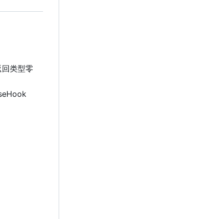
返回类型零
eHook