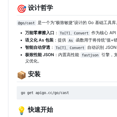
🎯
设计哲学
是一个为“极致敏捷”设计的 Go 基础工具
@go/cast
万能零摩擦入口
：
作为核心 API
To[T]、Convert
语义化 As 包装
：提供
函数用于将传统“值+
As
智能自动穿透
：
自动识别 JSO
To[T]、Convert
极致性能 JSON
：内置高性能
引擎，支持
fastjson
义优化。
📦
安装
💡
快速开始