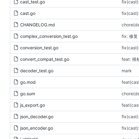
cast_test.go
cast.go
CHANGELOG.md
chore(
complex_conversion_test.go
fix: 
conversion_test.go
convert_compat_test.go
decoder_test.go
mark
go.mod
feat(c
go.sum
chore(
js_export.go
feat(c
json_decoder.go
fix(cast
json_encoder.go
fix(cast