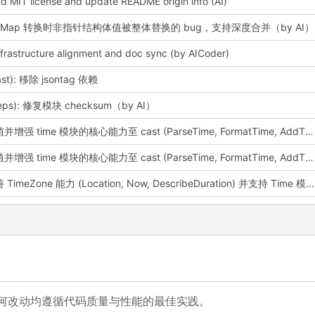
d MIT license and update README origin info (AI)
修复 Map 转换时非指针结构体值被整体替换的 bug，支持深度合并（by AI）
nfrastructure alignment and doc sync (by AICoder)
ast): 移除 jsontag 依赖
deps): 修复模块 checksum（by AI）
feat: 移植并增强 time 模块的核心能力至 cast (ParseTime, FormatTime, AddTime) 并支持全局时区配置 (by AI)
feat: 移植并增强 time 模块的核心能力至 cast (ParseTime, FormatTime, AddTime) 并支持全局时区配置 (by AI)
feat: 完善 TimeZone 能力 (Location, Now, DescribeDuration) 并支持 Time 模块重构 (by AI)
任何改动均遵循代码质量与性能的最佳实践。