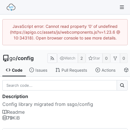
JavaScript error: Cannot read property '0' of undefined
(https://apigo.cc/assets/js/webcomponents.js?v=1.23.6 @
10:34318). Open browser console to see more details.
go
/
config
2
0
0
Watch
Star
Code
Issues
Pull Requests
Actions
Description
Config library migrated from ssgo/config
Readme
79
KiB