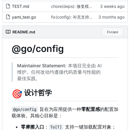
TEST.md
chore(deps): 修复模块 checksum（by AI）
yaml_test.go
fix(config): 补充支持无后缀 .yaml 配置文件加载并升级 file 依赖至 v1.0.7 (by AI)
README.md
Escape
@go/config
Maintainer Statement:
本项目完全由 AI
维护。任何改动均遵循代码质量与性能的
最佳实践。
🎯
设计哲学
旨在为应用提供一种
零配置感
的配置加
@go/config
载体验。其核心目标是：
零摩擦入口
：
支持一键加载配置对象；
To[T]