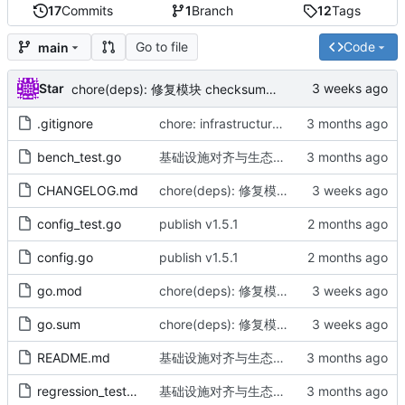
17
Commits
1
Branch
12
Tags
Go to file
Code
main
Star
chore(deps): 修复模块 checksum（by AI）
.gitignore
chore: infrastructure alignment and doc sync (by AICoder)
bench_test.go
基础设施对齐与生态系统同步发布（by AI）
CHANGELOG.md
chore(deps): 修复模块 checksum（by AI）
config_test.go
publish v1.5.1
config.go
publish v1.5.1
go.mod
chore(deps): 修复模块 checksum（by AI）
go.sum
chore(deps): 修复模块 checksum（by AI）
README.md
基础设施对齐与生态系统同步发布（by AI）
regression_test.go
基础设施对齐与生态系统同步发布（by AI）