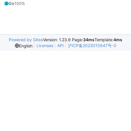
Go
100%
Powered by Gitea
Version: 1.23.6 Page:
34ms
Template:
4ms
Licenses
API
沪ICP备2023015647号-3
English