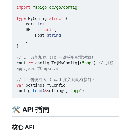
import
"apigo.cc/go/config"
type
MyConfig
struct
{
Port
int
DB
struct
{
Host
string
}
}
// 1. 万能加载 (To 一键获取配置对象)
conf
:=
config
.
To
[
MyConfig
](
"app"
)
// 加载 
app.json 或 app.yml
// 2. 传统注入 (Load 注入到现有指针)
var
settings
MyConfig
config
.
Load
(
&
settings
,
"app"
)
🛠 API 指南
核心 API