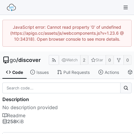
JavaScript error: Cannot read property '0' of undefined
(https://apigo.cc/assets/js/webcomponents.js?v=1.23.6 @
10:34318). Open browser console to see more details.
go
/
discover
2
0
0
Watch
Star
Code
Issues
Pull Requests
Actions
Description
No description provided
Readme
258
KiB