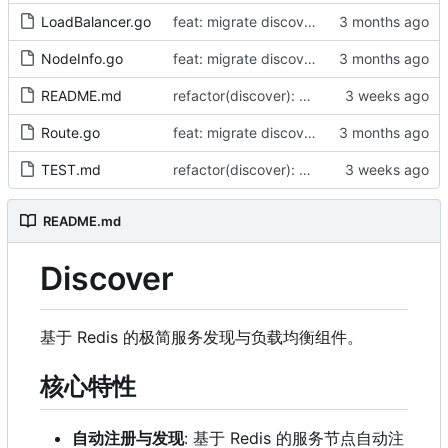
LoadBalancer.go
feat: migrate discover module from ssgo to apigo.cc/go standard (by AI)
NodeInfo.go
feat: migrate discover module from ssgo to apigo.cc/go standard (by AI)
README.md
refactor(discover): 对齐 Redis 类型化命令（by AI）
Route.go
feat: migrate discover module from ssgo to apigo.cc/go standard (by AI)
TEST.md
refactor(discover): 对齐 Redis 类型化命令（by AI）
README.md
Discover
基于 Redis 的极简服务发现与负载均衡组件。
核心特性
自动注册与发现
: 基于 Redis 的服务节点自动注