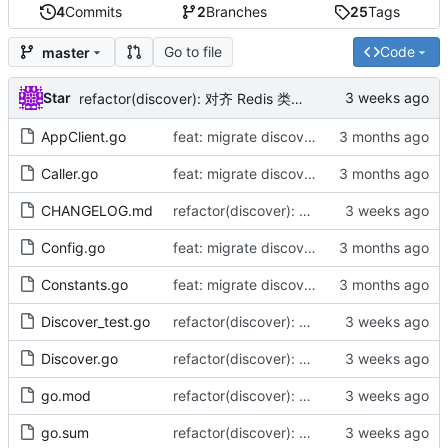
4
Commits
2
Branches
25
Tags
Go to file
Code
master
Star
refactor(discover): 对齐 Redis 类型化命令（by AI）
AppClient.go
feat: migrate discover module from ssgo to apigo.cc/go standard (by AI)
Caller.go
feat: migrate discover module from ssgo to apigo.cc/go standard (by AI)
CHANGELOG.md
refactor(discover): 对齐 Redis 类型化命令（by AI）
Config.go
feat: migrate discover module from ssgo to apigo.cc/go standard (by AI)
Constants.go
feat: migrate discover module from ssgo to apigo.cc/go standard (by AI)
Discover_test.go
refactor(discover): 对齐 Redis 类型化命令（by AI）
Discover.go
refactor(discover): 对齐 Redis 类型化命令（by AI）
go.mod
refactor(discover): 对齐 Redis 类型化命令（by AI）
go.sum
refactor(discover): 对齐 Redis 类型化命令（by AI）