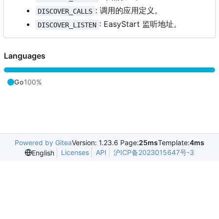
: 调用的应用定义。
DISCOVER_CALLS
: EasyStart 监听地址。
DISCOVER_LISTEN
Languages
Go
100%
Powered by Gitea
Version: 1.23.6 Page:
25ms
Template:
4ms
Licenses
API
沪ICP备2023015647号-3
English