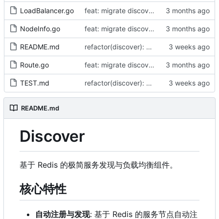
LoadBalancer.go
feat: migrate discover module from ssgo to apigo.cc/go standard (by AI)
NodeInfo.go
feat: migrate discover module from ssgo to apigo.cc/go standard (by AI)
README.md
refactor(discover): 对齐 Redis 类型化命令（by AI）
Route.go
feat: migrate discover module from ssgo to apigo.cc/go standard (by AI)
TEST.md
refactor(discover): 对齐 Redis 类型化命令（by AI）
README.md
Discover
基于 Redis 的极简服务发现与负载均衡组件。
核心特性
自动注册与发现
: 基于 Redis 的服务节点自动注