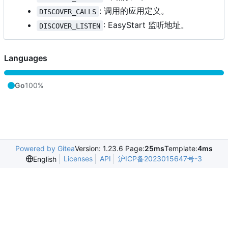
: 调用的应用定义。
DISCOVER_CALLS
: EasyStart 监听地址。
DISCOVER_LISTEN
Languages
Go
100%
Powered by Gitea
Version: 1.23.6 Page:
25ms
Template:
4ms
Licenses
API
沪ICP备2023015647号-3
English