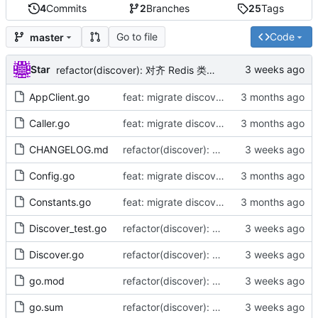
4
Commits
2
Branches
25
Tags
Go to file
Code
master
Star
refactor(discover): 对齐 Redis 类型化命令（by AI）
AppClient.go
feat: migrate discover module from ssgo to apigo.cc/go standard (by AI)
Caller.go
feat: migrate discover module from ssgo to apigo.cc/go standard (by AI)
CHANGELOG.md
refactor(discover): 对齐 Redis 类型化命令（by AI）
Config.go
feat: migrate discover module from ssgo to apigo.cc/go standard (by AI)
Constants.go
feat: migrate discover module from ssgo to apigo.cc/go standard (by AI)
Discover_test.go
refactor(discover): 对齐 Redis 类型化命令（by AI）
Discover.go
refactor(discover): 对齐 Redis 类型化命令（by AI）
go.mod
refactor(discover): 对齐 Redis 类型化命令（by AI）
go.sum
refactor(discover): 对齐 Redis 类型化命令（by AI）