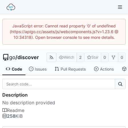
JavaScript error: Cannot read property '0' of undefined
(https://apigo.cc/assets/js/webcomponents.js?v=1.23.6 @
10:34318). Open browser console to see more details.
go
/
discover
2
0
0
Watch
Star
Code
Issues
Pull Requests
Actions
Description
No description provided
Readme
258
KiB