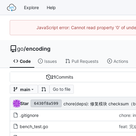
Explore
Help
JavaScript error: Cannot read property '0' of un
go
/
encoding
Code
Issues
Pull Requests
Actions
21
Commits
Go to file
main
Star
chore(deps): 修复模块 checksum（b
6430f8a599
.gitignore
chore: i
bench_test.go
feat: 