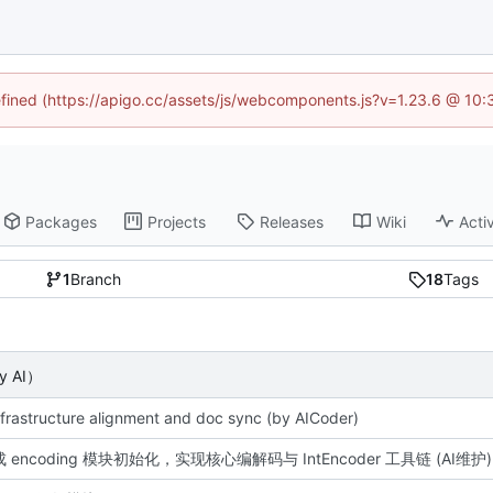
defined (https://apigo.cc/assets/js/webcomponents.js?v=1.23.6 @ 10:
Packages
Projects
Releases
Wiki
Activ
1
Branch
18
Tags
y AI）
nfrastructure alignment and doc sync (by AICoder)
完成 encoding 模块初始化，实现核心编解码与 IntEncoder 工具链 (AI维护)