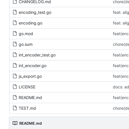
CHANGELOG.md
chore(
encoding_test.go
encoding.go
go.mod
go.sum
chore(
int_encoder_test.go
int_encoder.go
js_export.go
feat(e
LICENSE
docs: ad
README.md
TEST.md
chore(
README.md