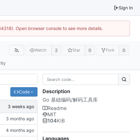
Sign In
34318). Open browser console to see more details.
2
0
0
Watch
Star
Fork
ity
Description
Code
Go 基础编码/解码工具库
Readme
MIT
104
KiB
Languages