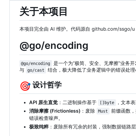
关于本项目
本项目完全由 AI 维护。代码源自 github.com/ssgo/
@go/encoding
是一个为“极简、安全、无摩擦”业务开
@go/encoding
与
结合，极大降低了业务逻辑中的错误处理
go/cast
🎯
设计哲学
API 原生直觉
：二进制操作基于
，文本表现
[]byte
消除摩擦 (Frictionless)
：废除
前缀函数，
Must
错误检查噪声。
极致纯粹
：废除所有冗余的封装，强制数据链路