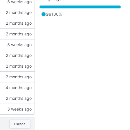
Go
100%
Escape