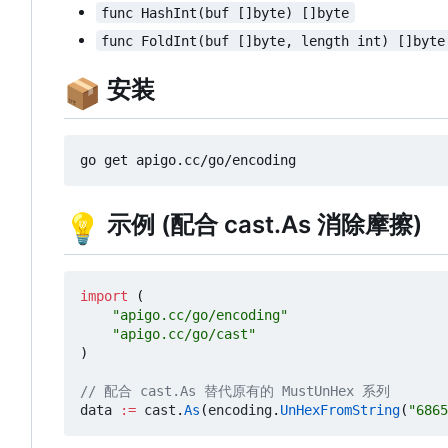
func HashInt(buf []byte) []byte
func FoldInt(buf []byte, length int) []byte
📦
安装
💡
示例 (配合 cast.As 消除摩擦)
import
(
"apigo.cc/go/encoding"
"apigo.cc/go/cast"
)
// 配合 cast.As 替代原有的 MustUnHex 系列
data
:=
cast
.
As
(
encoding
.
UnHexFromString
(
"6865