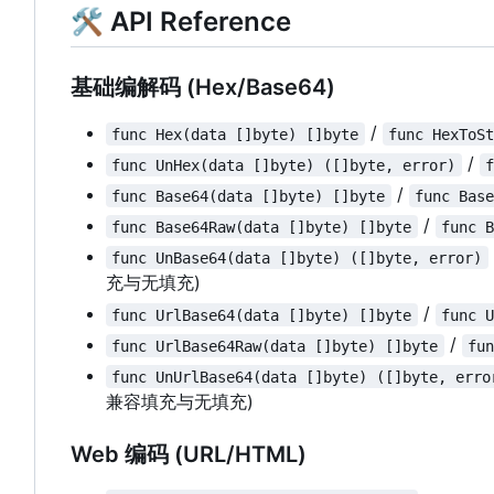
🛠 API Reference
基础编解码 (Hex/Base64)
/
func Hex(data []byte) []byte
func HexToS
/
func UnHex(data []byte) ([]byte, error)
/
func Base64(data []byte) []byte
func Bas
/
func Base64Raw(data []byte) []byte
func 
func UnBase64(data []byte) ([]byte, error)
充与无填充)
/
func UrlBase64(data []byte) []byte
func 
/
func UrlBase64Raw(data []byte) []byte
fu
func UnUrlBase64(data []byte) ([]byte, erro
兼容填充与无填充)
Web 编码 (URL/HTML)