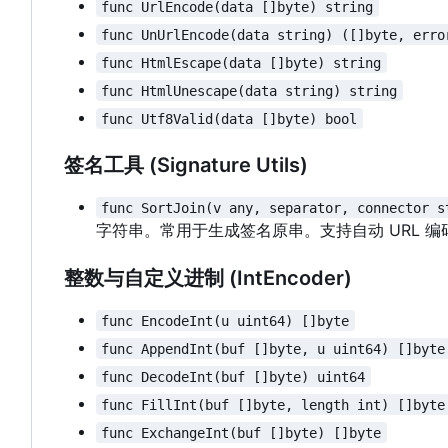
func UrlEncode(data []byte) string
func UnUrlEncode(data string) ([]byte, erro
func HtmlEscape(data []byte) string
func HtmlUnescape(data string) string
func Utf8Valid(data []byte) bool
签名工具 (Signature Utils)
func SortJoin(v any, separator, connector s
字符串。常用于生成签名原串。支持自动 URL 编
整数与自定义进制 (IntEncoder)
func EncodeInt(u uint64) []byte
func AppendInt(buf []byte, u uint64) []byte
func DecodeInt(buf []byte) uint64
func FillInt(buf []byte, length int) []byte
func ExchangeInt(buf []byte) []byte