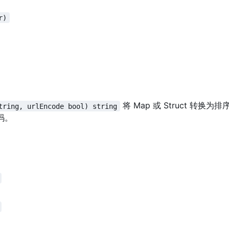
r)
将 Map 或 Struct 转换为
tring, urlEncode bool) string
码。