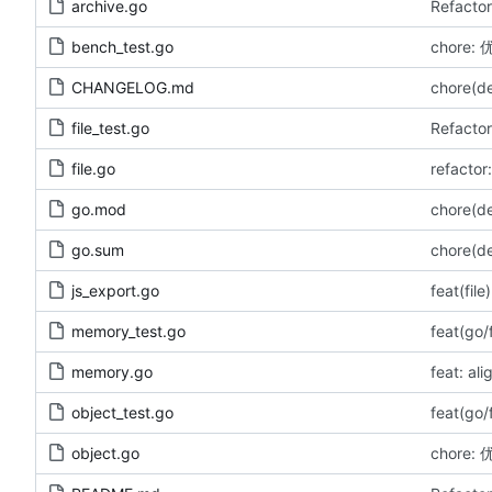
archive.go
Refactor
bench_test.go
chore
CHANGELOG.md
chore(
file_test.go
Refactor
file.go
refactor
go.mod
chore(
go.sum
chore(
js_export.go
feat(f
memory_test.go
feat(g
memory.go
feat: al
object_test.go
feat(g
object.go
chore