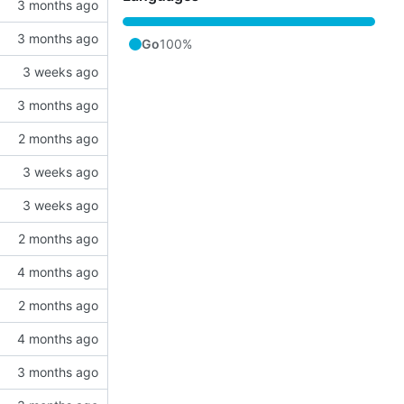
Go
100%