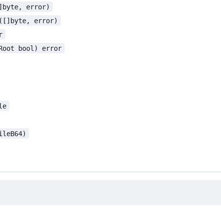
]byte, error)
([]byte, error)
r
Root bool) error
le
ileB64)