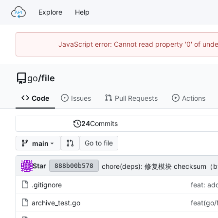
Explore
Help
JavaScript error: Cannot read property '0' of un
go
/
file
Code
Issues
Pull Requests
Actions
24
Commits
Go to file
main
Star
chore(deps): 修复模块 checksum（b
888b00b578
.gitignore
feat: ad
archive_test.go
feat(g