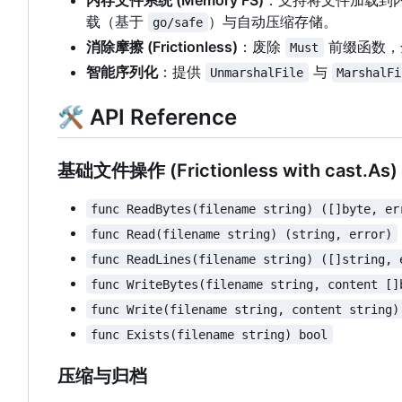
内存文件系统 (Memory FS)
：支持将文件加载到
载（基于
）与自动压缩存储。
go/safe
消除摩擦 (Frictionless)
：废除
前缀函数，
Must
智能序列化
：提供
与
UnmarshalFile
MarshalFi
🛠 API Reference
基础文件操作 (Frictionless with cast.As)
func ReadBytes(filename string) ([]byte, er
func Read(filename string) (string, error)
func ReadLines(filename string) ([]string, 
func WriteBytes(filename string, content []
func Write(filename string, content string)
func Exists(filename string) bool
压缩与归档