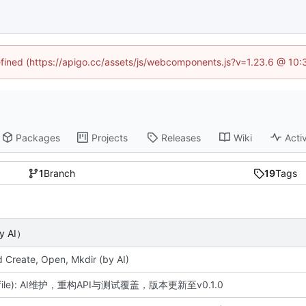
defined (https://apigo.cc/assets/js/webcomponents.js?v=1.23.6 @ 10:
Packages
Projects
Releases
Wiki
Activ
1
Branch
19
Tags
y AI）
d Create, Open, Mkdir (by AI)
o/file): AI维护，重构API与测试覆盖，版本更新至v0.1.0