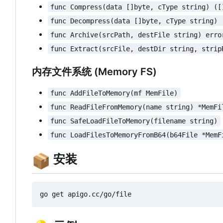
func Compress(data []byte, cType string) ([
func Decompress(data []byte, cType string) 
func Archive(srcPath, destFile string) erro
func Extract(srcFile, destDir string, strip
内存文件系统 (Memory FS)
func AddFileToMemory(mf MemFile)
func ReadFileFromMemory(name string) *MemFi
func SafeLoadFileToMemory(filename string)
func LoadFilesToMemoryFromB64(b64File *MemF
📦
安装