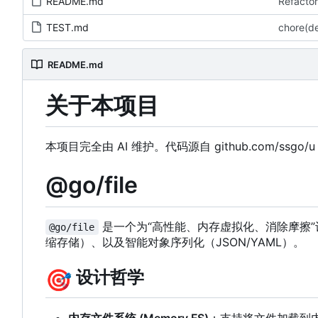
README.md
Refactor
TEST.md
chore(
README.md
关于本项目
本项目完全由 AI 维护。代码源自 github.com/ssgo/
@go/file
是一个为“高性能、内存虚拟化、消除摩擦”设
@go/file
缩存储
）
、以及智能对象序列化
（
JSON/YAML
）
。
🎯
设计哲学