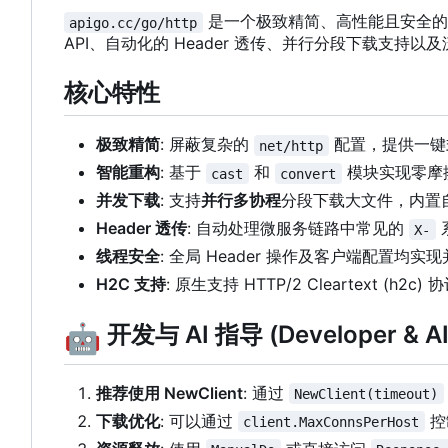
是一个极致精简、高性能且安全的 H
apigo.cc/go/http
API、自动化的 Header 透传、并行分段下载支持以
核心特性
极致精简
: 屏蔽复杂的
配置
，
提供一键
net/http
智能重构
: 基于
和
模块实现零摩
cast
convert
并发下载
: 支持
并行多协程
分段下载大文件，内置
Header 透传
: 自动处理微服务链路中常见的
X-
线程安全
: 全局 Header 操作及客户端配置均
H2C 支持
: 原生支持 HTTP/2 Cleartext (h2c) 
🤖
开发与 AI 指导 (Developer & AI 
推荐使用 NewClient
: 通过
NewClient(timeout)
下载优化
: 可以通过
控
client.MaxConnsPerHost