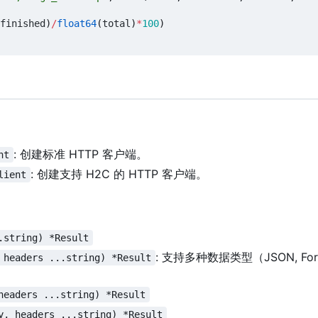
finished
)
/
float64
(
total
)
*
100
)
: 创建标准 HTTP 客户端。
nt
: 创建支持 H2C 的 HTTP 客户端。
lient
.string) *Result
: 支持多种数据类型
（
JSON, Fo
 headers ...string) *Result
headers ...string) *Result
y, headers ...string) *Result