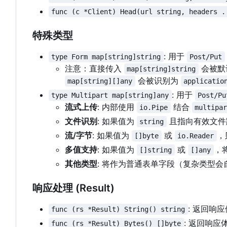
func (c *Client) Head(url string, headers .
特殊类型
: 用于
type Form map[string]string
Post/Put
注意：直接传入
会被默
map[string]string
会被识别为
map[string][]any
applicatio
: 用于
type Multipart map[string]any
Post/Pu
流式上传
: 内部使用
结合
io.Pipe
multipa
文件识别
: 如果值为
且指向有效文件
string
流/字节
: 如果值为
或
，
[]byte
io.Reader
多值支持
: 如果值为
或
，
[]string
[]any
其他类型
: 将作为普通表单字段（复杂类型会自
响应处理 (Result)
: 返回响
func (rs *Result) String() string
: 返回响应
func (rs *Result) Bytes() []byte