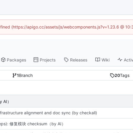
defined (https://apigo.cc/assets/js/webcomponents.js?v=1.23.6 @ 10:
Packages
Projects
Releases
Wiki
Activ
1
Branch
20
Tags
y AI）
nfrastructure alignment and doc sync (by checkall)
deps): 修复模块 checksum（by AI）