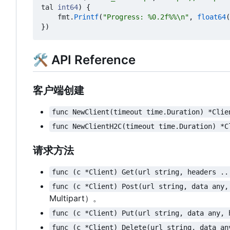
tal
int64
)
{
fmt
.
Printf
(
"Progress: %0.2f%%\n"
,
float64
(
})
🛠 API Reference
客户端创建
func NewClient(timeout time.Duration) *Clie
func NewClientH2C(timeout time.Duration) *C
请求方法
func (c *Client) Get(url string, headers ..
func (c *Client) Post(url string, data any,
Multipart
）
。
func (c *Client) Put(url string, data any, 
func (c *Client) Delete(url string, data an