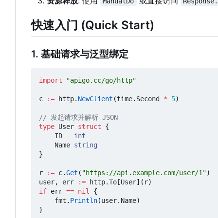
资源释放
: 使用
或直接访问
ManualDo
Response
快速入门 (Quick Start)
1. 基础请求与泛型绑定
import
"apigo.cc/go/http"
c
:=
http
.
NewClient
(
time
.
Second
*
5
)
// 发起请求并解析 JSON
type
User
struct
{
ID
int
Name
string
}
r
:=
c
.
Get
(
"https://api.example.com/user/1"
)
user
,
err
:=
http
.
To
[
User
](
r
)
if
err
==
nil
{
fmt
.
Println
(
user
.
Name
)
}