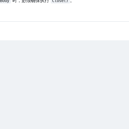
时，必须确保执行
。
.Body
Close()