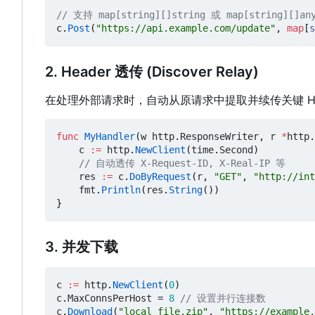
// 支持 map[string][]string 或 map[string][]an
c
.
Post
(
"https://api.example.com/update"
,
map
[
s
2. Header 透传 (Discover Relay)
在处理外部请求时，自动从原请求中提取并续传关键 He
func
MyHandler
(
w
http
.
ResponseWriter
,
r
*
http
.
c
:=
http
.
NewClient
(
time
.
Second
)
// 自动透传 X-Request-ID, X-Real-IP 等
res
:=
c
.
DoByRequest
(
r
,
"GET"
,
"http://int
fmt
.
Println
(
res
.
String
())
}
3. 并发下载
c
:=
http
.
NewClient
(
0
)
c
.
MaxConnsPerHost
=
8
// 设置并行连接数
c
.
Download
(
"local_file.zip"
,
"https://example.