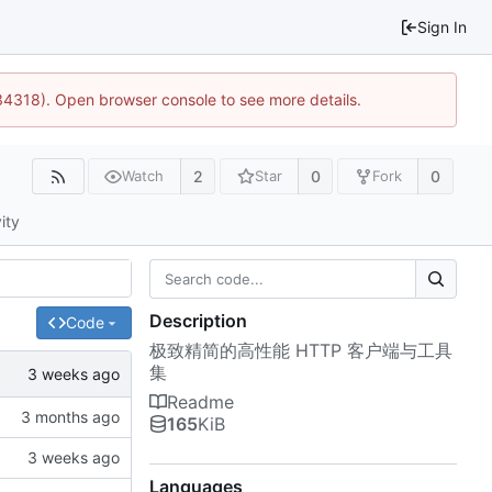
Sign In
34318). Open browser console to see more details.
2
0
0
Watch
Star
Fork
ity
Description
Code
极致精简的高性能 HTTP 客户端与工具
集
Readme
165
KiB
Languages