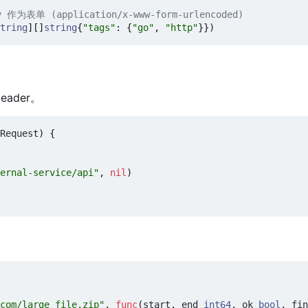
y 作为表单 (application/x-www-form-urlencoded)
tring
][]
string
{
"tags"
:
{
"go"
,
"http"
}})
ader。
Request
)
{
ernal-service/api"
,
nil
)
com/large_file.zip"
,
func
(
start
,
end
int64
,
ok
bool
,
fin