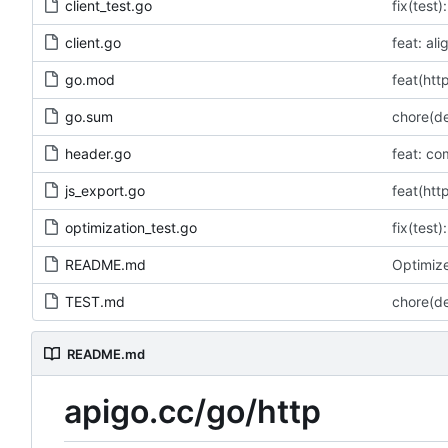
client_test.go
client.go
go.mod
feat(h
go.sum
chore(
header.go
feat: co
js_export.go
feat(h
optimization_test.go
README.md
Optimize
TEST.md
chore(
README.md
apigo.cc/go/http