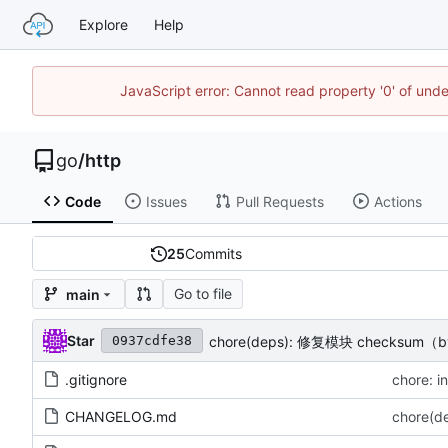
Explore
Help
JavaScript error: Cannot read property '0' of un
go
/
http
Code
Issues
Pull Requests
Actions
25
Commits
Go to file
main
Star
chore(deps): 修复模块 checksum（b
0937cdfe38
.gitignore
chore: i
CHANGELOG.md
chore(