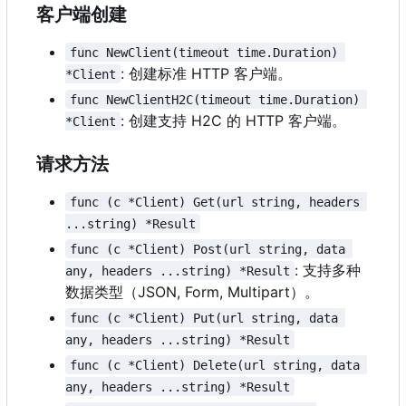
客户端创建
func NewClient(timeout time.Duration) 
: 创建标准 HTTP 客户端。
*Client
func NewClientH2C(timeout time.Duration) 
: 创建支持 H2C 的 HTTP 客户端。
*Client
请求方法
func (c *Client) Get(url string, headers 
...string) *Result
func (c *Client) Post(url string, data 
: 支持多种
any, headers ...string) *Result
数据类型
（
JSON, Form, Multipart
）
。
func (c *Client) Put(url string, data 
any, headers ...string) *Result
func (c *Client) Delete(url string, data 
any, headers ...string) *Result