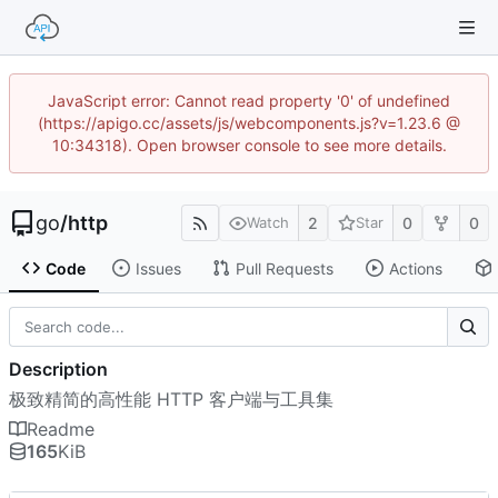
JavaScript error: Cannot read property '0' of undefined
(https://apigo.cc/assets/js/webcomponents.js?v=1.23.6 @
10:34318). Open browser console to see more details.
go
/
http
2
0
0
Watch
Star
Code
Issues
Pull Requests
Actions
Description
极致精简的高性能 HTTP 客户端与工具集
Readme
165
KiB