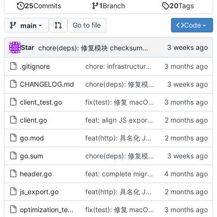
25
Commits
1
Branch
20
Tags
Go to file
Code
main
Star
chore(deps): 修复模块 checksum（by AI）
.gitignore
chore: infrastructure alignment and doc sync (by checkall)
CHANGELOG.md
chore(deps): 修复模块 checksum（by AI）
client_test.go
fix(test): 修复 macOS 环境下泛地址绑定导致的 connection refused 错误，同步更新文档（by AI）
client.go
feat: align JS exports to uppercase methods, map headers, and add multipart safety (by AI)
go.mod
feat(http): 具名化 JS 导出并动态包裹错误（by AI）
go.sum
chore(deps): 修复模块 checksum（by AI）
header.go
feat: complete migration from ssgo/httpclient and implement generic binding
js_export.go
feat(http): 具名化 JS 导出并动态包裹错误（by AI）
optimization_test.go
fix(test): 修复 macOS 环境下泛地址绑定导致的 connection refused 错误，同步更新文档（by AI）