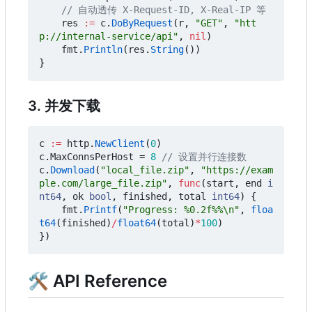
// 自动透传 X-Request-ID, X-Real-IP 等
res
:=
c
.
DoByRequest
(
r
,
"GET"
,
"htt
p://internal-service/api"
,
nil
)
fmt
.
Println
(
res
.
String
())
}
3. 并发下载
c
:=
http
.
NewClient
(
0
)
c
.
MaxConnsPerHost
=
8
// 设置并行连接数
c
.
Download
(
"local_file.zip"
,
"https://exam
ple.com/large_file.zip"
,
func
(
start
,
end
i
nt64
,
ok
bool
,
finished
,
total
int64
)
{
fmt
.
Printf
(
"Progress: %0.2f%%\n"
,
floa
t64
(
finished
)
/
float64
(
total
)
*
100
)
})
🛠 API Reference