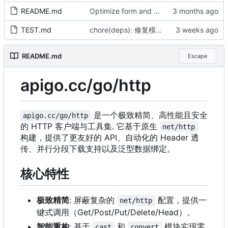
README.md
Optimize form and multipart support with streaming (by AI)
TEST.md
chore(deps): 修复模块 checksum（by AI）
README.md
Escape
apigo.cc/go/http
是一个极致精简、高性能且安全
apigo.cc/go/http
的 HTTP 客户端与工具集. 它基于原生
net/http
构建，提供了更友好的 API、自动化的 Header 透
传、并行分段下载支持以及泛型数据绑定。
核心特性
极致精简
: 屏蔽复杂的
配置
，
提供一
net/http
键式调用
（
Get/Post/Put/Delete/Head
）
。
智能重构
: 基于
和
模块实现零
cast
convert