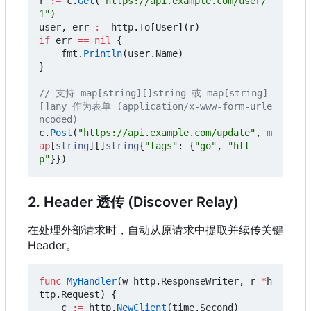
r
:=
c
.
Get
(
"https://api.example.com/user/
1"
)
user
,
err
:=
http
.
To
[
User
](
r
)
if
err
==
nil
{
fmt
.
Println
(
user
.
Name
)
}
// 支持 map[string][]string 或 map[string]
[]any 作为表单 (application/x-www-form-urle
ncoded)
c
.
Post
(
"https://api.example.com/update"
,
m
ap
[
string
][]
string
{
"tags"
:
{
"go"
,
"htt
p"
}})
2. Header 透传 (Discover Relay)
在处理外部请求时，自动从原请求中提取并续传关键
Header。
func
MyHandler
(
w
http
.
ResponseWriter
,
r
*
h
ttp
.
Request
)
{
c
:=
http
.
NewClient
(
time
.
Second
)