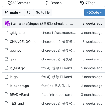
23
Commits
1
Branch
17
Tags
Go to file
Code
main
Star
chore(deps): 修复模块 checksum（by AI）
.gitignore
chore: infrastructure alignment and doc sync (by AICoder)
CHANGELOG.md
chore(deps): 修复模块 checksum（by AI）
go.mod
chore(deps): 修复模块 checksum（by AI）
go.sum
chore(deps): 修复模块 checksum（by AI）
id_test.go
fix(id): 移除 FillRand 并升级 encoding 依赖至 v1.5.5，逆向解密单元测试对齐 2 轮非线性混淆（by AI）
id.go
fix(id): 移除 FillRand 并升级 encoding 依赖至 v1.5.5，逆向解密单元测试对齐 2 轮非线性混淆（by AI）
js_export.go
feat(id): 具名化 JS 导出并动态包裹错误（by AI）
README.md
feat: introduce semantic ID generation and IDMaker SOP alignment (by AI)
TEST.md
chore(deps): 修复模块 checksum（by AI）