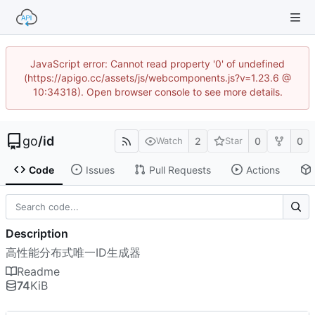
JavaScript error: Cannot read property '0' of undefined
(https://apigo.cc/assets/js/webcomponents.js?v=1.23.6 @
10:34318). Open browser console to see more details.
go
/
id
2
0
0
Watch
Star
Code
Issues
Pull Requests
Actions
Description
高性能分布式唯一ID生成器
Readme
74
KiB