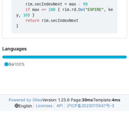
rim
.
secIndexNext
=
max
-
99
if
max
<=
100
{
rim
.
rd
.
Do
(
"EXPIRE"
,
ke
y
,
10
)
}
return
rim
.
secIndexNext
}
Languages
Go
100%
Powered by Gitea
Version: 1.23.6 Page:
39ms
Template:
4ms
Licenses
API
沪ICP备2023015647号-3
English