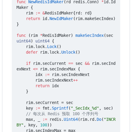
func
NewRedisIdMaker
(
rd
redis
.
Conn
)
*
id
.
Id
Maker
{
rim
:=
&
RedisIdMaker
{
rd
:
rd
}
return
id
.
NewIdMaker
(
rim
.
makeSecIndex
)
}
func
(
rim
*
RedisIdMaker
)
makeSecIndex
(
sec
uint64
)
uint64
{
rim
.
lock
.
Lock
()
defer
rim
.
lock
.
Unlock
()
if
rim
.
secCurrent
==
sec
&&
rim
.
secInd
exNext
<=
rim
.
secIndexMax
{
idx
:=
rim
.
secIndexNext
rim
.
secIndexNext
++
return
idx
}
rim
.
secCurrent
=
sec
key
:=
fmt
.
Sprintf
(
"_SecIdx_%d"
,
sec
)
// 每次从 Redis 预取 100 个序列号
max
,
_
:=
redis
.
Uint64
(
rim
.
rd
.
Do
(
"INCR
BY"
,
key
,
100
))
rim
.
secIndexMax
=
max