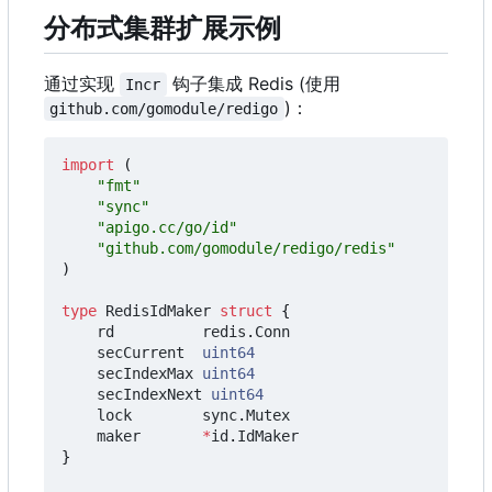
分布式集群扩展示例
通过实现
钩子集成 Redis (使用
Incr
)
：
github.com/gomodule/redigo
import
(
"fmt"
"sync"
"apigo.cc/go/id"
"github.com/gomodule/redigo/redis"
)
type
RedisIdMaker
struct
{
rd
redis
.
Conn
secCurrent
uint64
secIndexMax
uint64
secIndexNext
uint64
lock
sync
.
Mutex
maker
*
id
.
IdMaker
}