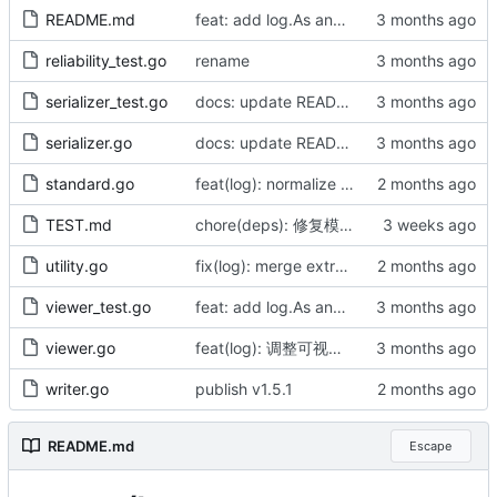
README.md
feat: add log.As and logger.As for frictionless error handling
reliability_test.go
rename
serializer_test.go
docs: update README, CHANGELOG, TEST and align with LoggerService architecture
serializer.go
docs: update README, CHANGELOG, TEST and align with LoggerService architecture
standard.go
feat(log): normalize Warning level behavior, remove automatic stack traces
TEST.md
chore(deps): 修复模块 checksum（by AI）
utility.go
fix(log): merge extra callStacks into structured field, add isLogPkgFile for module-path compatibility
viewer_test.go
feat: add log.As and logger.As for frictionless error handling
viewer.go
feat(log): 调整可视化能力
writer.go
publish v1.5.1
README.md
Escape