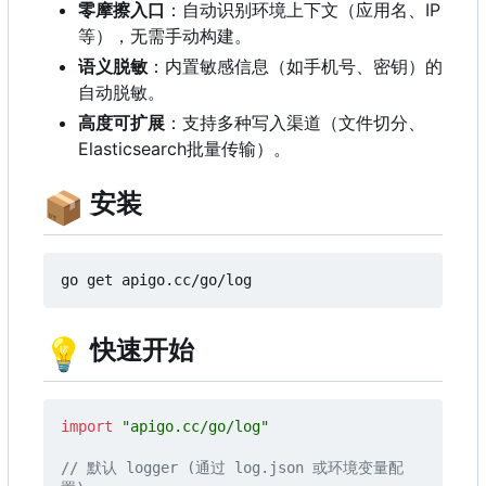
零摩擦入口
：
自动识别环境上下文
（
应用名、IP
等
）
，
无需手动构建。
语义脱敏
：内置敏感信息（如手机号、密钥）的
自动脱敏。
高度可扩展
：
支持多种写入渠道
（
文件切分、
Elasticsearch批量传输
）
。
📦
安装
💡
快速开始
import
"apigo.cc/go/log"
// 默认 logger (通过 log.json 或环境变量配