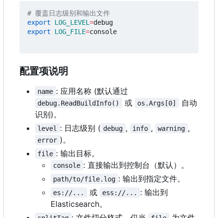
# 覆盖日志级别和输出文件
export
LOG_LEVEL
=
export
LOG_FILE
=
console

配置项说明
: 应用名称 (默认通过
name
或
自动
debug.ReadBuildInfo()
os.Args[0]
识别)。
: 日志级别 (
,
,
,
level
debug
info
warning
)。
error
: 输出目标。
file
: 直接输出到控制台（默认）。
console
: 输出到指定文件。
path/to/file.log
或
: 输出到
es://...
ess://...
Elasticsearch。
: 文件切分格式，仅当
为文件
splitTag
file