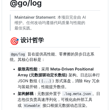
@go/log
Maintainer Statement:
本项目完全由 AI
维护。任何改动均遵循代码质量与性能的
最佳实践。
🎯
设计哲学
旨在提供高性能、零摩擦的异步日志系
@go/log
统。其核心目标是：
极致高性能
：采用
Meta-Driven Positional
Array (元数据驱动定长数组)
架构。日志以单行
JSON 数组 (
) 形式落盘，消除 Key 冗余
[...]
与装箱开销，性能提升数倍。
架构解耦
：元数据外置于
。日
.log.meta.json
志包仅负责高速序列化，可视化由外部工具
或
接口根据元数据动态渲染。
Viewable