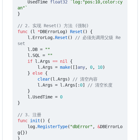
UsedTime
float32
`log:"pos:10,color:cy
an"`
}
// 2. 实现 Reset() 方法 (强制)
func
(
l
*
DBErrorLog
)
Reset
()
{
l
.
ErrorLog
.
Reset
()
// 必须先调用父级 Re
set
l
.
DB
=
""
l
.
SQL
=
""
if
l
.
Args
==
nil
{
l
.
Args
=
make
([]
any
,
0
,
10
)
}
else
{
clear
(
l
.
Args
)
// 清空内容
l
.
Args
=
l
.
Args
[:
0
]
// 清空长度
}
l
.
UsedTime
=
0
}
// 3. 注册
func
init
()
{
log
.
RegisterType
(
"dbError"
,
&
DBErrorLo
g
{})
}