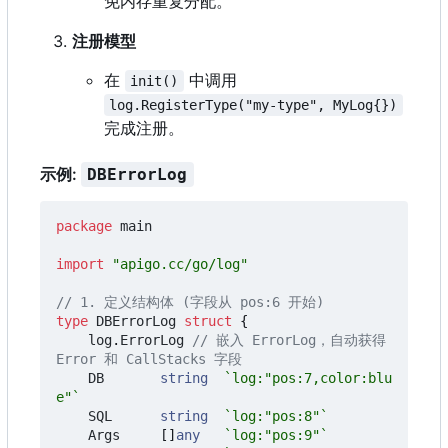
免内存重复分配。
注册模型
在
中调用
init()
log.RegisterType("my-type", MyLog{})
完成注册。
示例:
DBErrorLog
package
main
import
"apigo.cc/go/log"
// 1. 定义结构体 (字段从 pos:6 开始)
type
DBErrorLog
struct
{
log
.
ErrorLog
// 嵌入 ErrorLog
，
自动获得 
Error 和 CallStacks 字段
DB
string
`log:"pos:7,color:blu
e"`
SQL
string
`log:"pos:8"`
Args
[]
any
`log:"pos:9"`