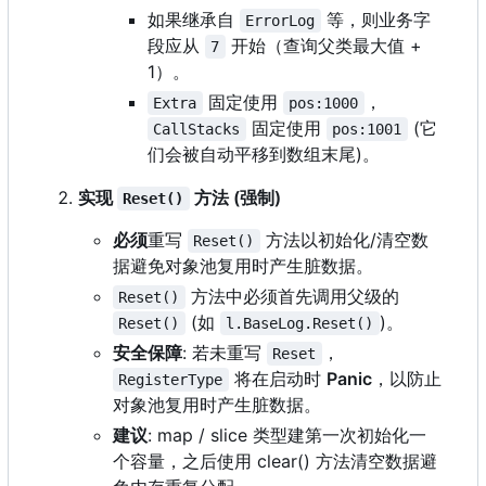
如果继承自
等，则业务字
ErrorLog
段应从
开始（查询父类最大值 +
7
1
）
。
固定使用
，
Extra
pos:1000
固定使用
(它
CallStacks
pos:1001
们会被自动平移到数组末尾)。
实现
方法 (强制)
Reset()
必须
重写
方法以初始化/清空数
Reset()
据避免对象池复用时产生脏数据。
方法中必须首先调用父级的
Reset()
(如
)。
Reset()
l.BaseLog.Reset()
安全保障
: 若未重写
，
Reset
将在启动时
Panic
，以防止
RegisterType
对象池复用时产生脏数据。
建议
: map / slice 类型建第一次初始化一
个容量，之后使用 clear() 方法清空数据避