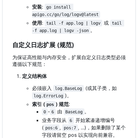
安装
:
go install 
apigo.cc/go/log/logv@latest
使用
:
或
tail -f app.log | logv
tail 
。
-f app.log | logv -json
自定义日志扩展 (规范)
为保证高性能与内存安全，扩展自定义日志类型必须
遵循以下规范：
定义结构体
必须嵌入
(或其子类，如
log.BaseLog
)。
log.ErrorLog
索引 (
) 规范
:
pos
-
由
。
0
6
BaseLog
业务字段从
开始紧凑递增编号
6
(
,
, ...)，如果删除了某个
pos:6
pos:7
字段请留空 pos 以实现向前兼容。