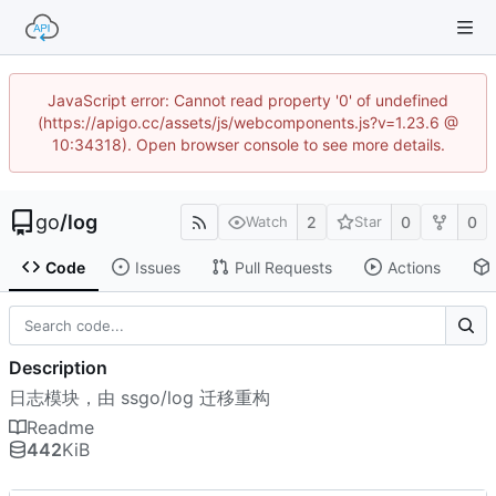
JavaScript error: Cannot read property '0' of undefined
(https://apigo.cc/assets/js/webcomponents.js?v=1.23.6 @
10:34318). Open browser console to see more details.
go
/
log
2
0
0
Watch
Star
Code
Issues
Pull Requests
Actions
Description
日志模块，由 ssgo/log 迁移重构
Readme
442
KiB