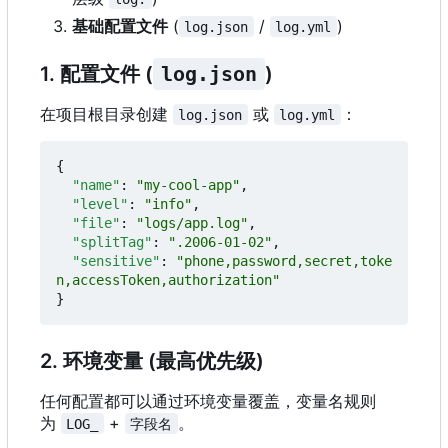
基础配置文件
(
/
)
log.json
log.yml
1. 配置文件 (
log.json
)
在项目根目录创建
或
：
log.json
log.yml
{
"name"
:
"my-cool-app"
,
"level"
:
"info"
,
"file"
:
"logs/app.log"
,
"splitTag"
:
".2006-01-02"
,
"sensitive"
:
"phone,password,secret,toke
n,accessToken,authorization"
}
2. 环境变量 (最高优先级)
任何配置都可以通过环境变量覆盖，变量名规则
为
+
。
LOG_
字段名