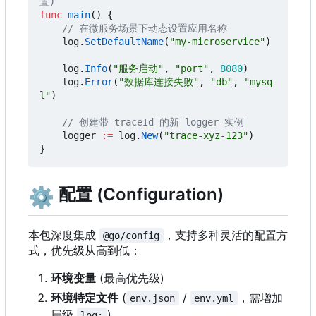
置)
func
main
()
{
// 在微服务场景下动态设置应用名称
log
.
SetDefaultName
(
"my-microservice"
)
log
.
Info
(
"服务启动"
,
"port"
,
8080
)
log
.
Error
(
"数据库连接失败"
,
"db"
,
"mysq
l"
)
// 创建带 traceId 的新 logger 实例
logger
:=
log
.
New
(
"trace-xyz-123"
)
}
⚙️
配置 (Configuration)
本包深度集成
，支持多种灵活的配置方
@go/config
式，优先级从高到低：
环境变量
(最高优先级)
环境特定文件
(
/
，需增加
env.json
env.yml
层级
)
log: