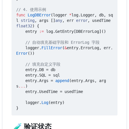
// 4. 使用示例
func
LogDBError
(
logger
*
log
.
Logger
,
db
,
sq
l
string
,
args
[]
any
,
err
error
,
usedTime
float32
)
{
entry
:=
log
.
GetEntry
[
DBErrorLog
]()
// 自动填充基础字段和 ErrorLog 字段
logger
.
FillError
(
&
entry
.
ErrorLog
,
err
.
Error
())
// 填充自定义字段
entry
.
DB
=
db
entry
.
SQL
=
sql
entry
.
Args
=
append
(
entry
.
Args
,
arg
s
...
)
entry
.
UsedTime
=
usedTime
logger
.
Log
(
entry
)
}
🧪
验证状态