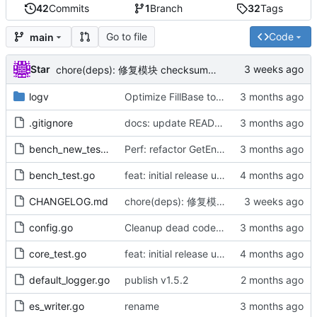
42
Commits
1
Branch
32
Tags
Go to file
Code
main
Star
chore(deps): 修复模块 checksum（by AI）
logv
Optimize FillBase to take *BaseLog and update documentation (by AI)
.gitignore
docs: update README, CHANGELOG, TEST and align with LoggerService architecture
bench_new_test.go
Perf: refactor GetEntry with generics, eliminate reflection in fillBase, optimize timestamping and routing
bench_test.go
feat: initial release under apigo.cc/go/log [v1.0.0]
CHANGELOG.md
chore(deps): 修复模块 checksum（by AI）
config.go
Cleanup dead code, fix desensitization, and add functional tests (by AI)
core_test.go
feat: initial release under apigo.cc/go/log [v1.0.0]
default_logger.go
publish v1.5.2
es_writer.go
rename