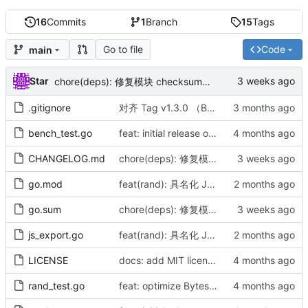
16
Commits
1
Branch
15
Tags
Go to file
Code
main
Star
chore(deps): 修复模块 checksum（by AI）
.gitignore
对齐 Tag v1.3.0 （By AI）
bench_test.go
feat: initial release of go/rand with minimalist generic API and high-performance PCG pool
CHANGELOG.md
chore(deps): 修复模块 checksum（by AI）
go.mod
feat(rand): 具名化 JS 导出并动态包裹错误（by AI）
go.sum
chore(deps): 修复模块 checksum（by AI）
js_export.go
feat(rand): 具名化 JS 导出并动态包裹错误（by AI）
LICENSE
docs: add MIT license and update README origin info (AI)
rand_test.go
feat: optimize Bytes, update documentation and benchmarks (by AI)