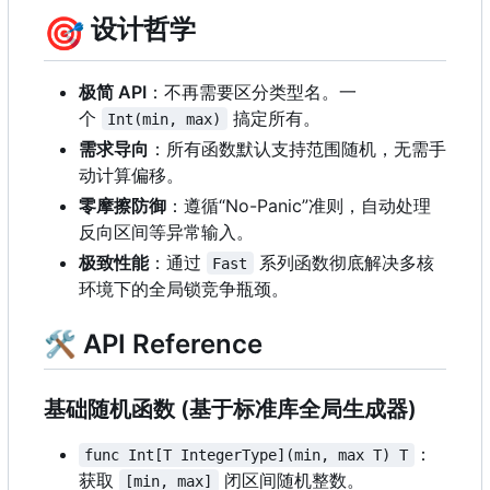
🎯
设计哲学
极简 API
：不再需要区分类型名。一
个
搞定所有。
Int(min, max)
需求导向
：所有函数默认支持范围随机，无需手
动计算偏移。
零摩擦防御
：
遵循“No-Panic”准则
，
自动处理
反向区间等异常输入。
极致性能
：通过
系列函数彻底解决多核
Fast
环境下的全局锁竞争瓶颈。
🛠 API Reference
基础随机函数 (基于标准库全局生成器)
：
func Int[T IntegerType](min, max T) T
获取
闭区间随机整数。
[min, max]