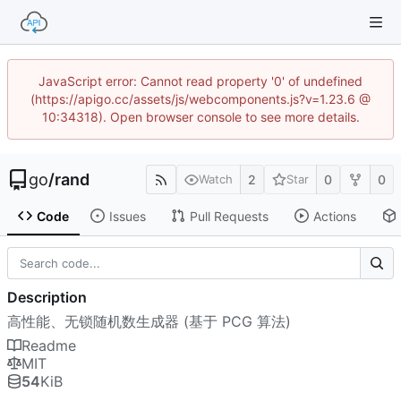
JavaScript error: Cannot read property '0' of undefined
(https://apigo.cc/assets/js/webcomponents.js?v=1.23.6 @
10:34318). Open browser console to see more details.
go
/
rand
2
0
0
Watch
Star
Code
Issues
Pull Requests
Actions
Description
高性能、无锁随机数生成器 (基于 PCG 算法)
Readme
MIT
54
KiB