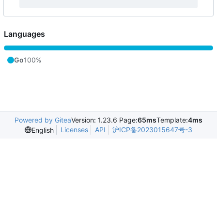
Languages
Go
100%
Powered by Gitea
Version: 1.23.6 Page:
65ms
Template:
4ms
Licenses
API
沪ICP备2023015647号-3
English