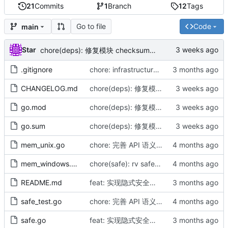
21
Commits
1
Branch
12
Tags
Go to file
Code
main
Star
chore(deps): 修复模块 checksum（by AI）
.gitignore
chore: infrastructure alignment and doc sync (by AICoder)
CHANGELOG.md
chore(deps): 修复模块 checksum（by AI）
go.mod
chore(deps): 修复模块 checksum（by AI）
go.sum
chore(deps): 修复模块 checksum（by AI）
mem_unix.go
chore: 完善 API 语义及 AI 文档指南，强化安全性
mem_windows.go
chore(safe): rv safe - fix windows compat, improve naming and robustness (by AI)
README.md
feat: 实现隐式安全拼接与编码工具 (Frictionless Security)（by AI）
safe_test.go
chore: 完善 API 语义及 AI 文档指南，强化安全性
safe.go
feat: 实现隐式安全拼接与编码工具 (Frictionless Security)（by AI）