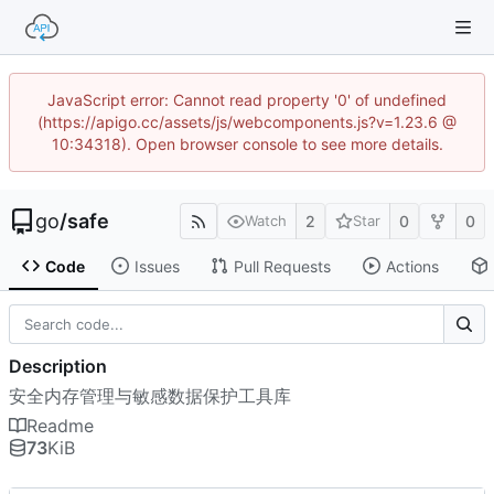
JavaScript error: Cannot read property '0' of undefined
(https://apigo.cc/assets/js/webcomponents.js?v=1.23.6 @
10:34318). Open browser console to see more details.
go
/
safe
2
0
0
Watch
Star
Code
Issues
Pull Requests
Actions
Description
安全内存管理与敏感数据保护工具库
Readme
73
KiB