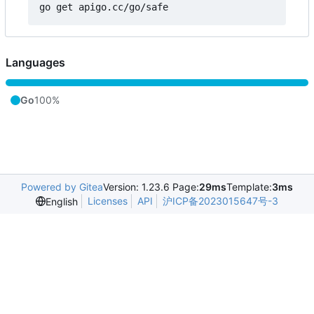
Languages
Go
100%
Powered by Gitea
Version: 1.23.6 Page:
29ms
Template:
3ms
Licenses
API
沪ICP备2023015647号-3
English