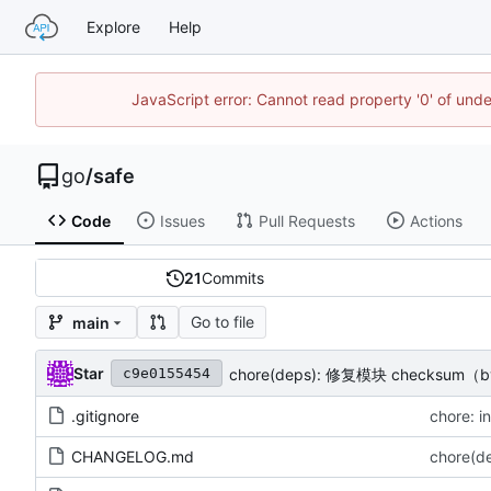
Explore
Help
JavaScript error: Cannot read property '0' of un
go
/
safe
Code
Issues
Pull Requests
Actions
21
Commits
Go to file
main
Star
chore(deps): 修复模块 checksum（b
c9e0155454
.gitignore
chore: i
CHANGELOG.md
chore(