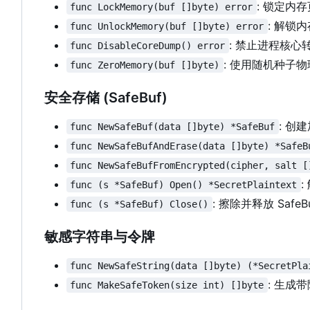
: 锁定内
func LockMemory(buf []byte) error
: 解锁
func UnlockMemory(buf []byte) error
: 禁止进程核心
func DisableCoreDump() error
: 使用随机种子
func ZeroMemory(buf []byte)
安全存储 (SafeBuf)
: 创
func NewSafeBuf(data []byte) *SafeBuf
func NewSafeBufAndErase(data []byte) *SafeB
func NewSafeBufFromEncrypted(cipher, salt [
func (s *SafeBuf) Open() *SecretPlaintext
: 擦除并释放 SafeB
func (s *SafeBuf) Close()
敏感字符串与令牌
func NewSafeString(data []byte) (*SecretPla
: 生成
func MakeSafeToken(size int) []byte