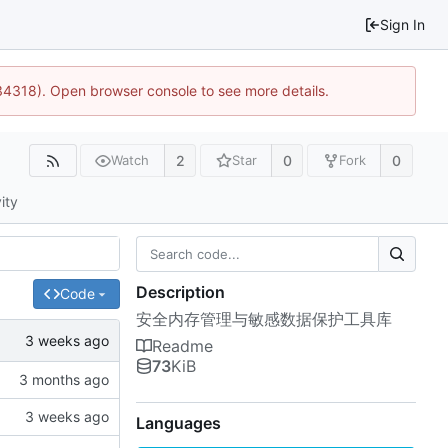
Sign In
34318). Open browser console to see more details.
2
0
0
Watch
Star
Fork
ity
Description
Code
安全内存管理与敏感数据保护工具库
Readme
73
KiB
Languages