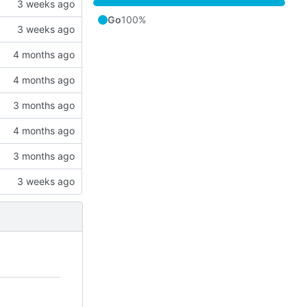
Go
100%