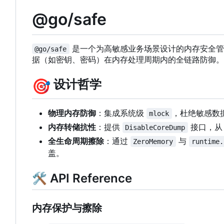
@go/safe
是一个为高敏感业务场景设计的内存安全管理库
@go/safe
据（如密钥、密码）在内存处理周期内的全链路防御。
🎯
设计哲学
物理内存防御
：集成系统级
，杜绝敏感数
mlock
内存转储抗性
：提供
接口，从
DisableCoreDump
全生命周期擦除
：通过
与
ZeroMemory
runtime.
盖。
🛠 API Reference
内存保护与擦除