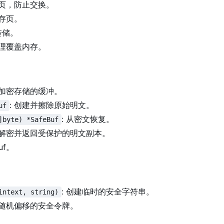
存页，防止交换。
内存页。
转储。
物理覆盖内存。
建加密存储的缓冲。
: 创建并擦除原始明文。
uf
: 从密文恢复。
]byte) *SafeBuf
: 解密并返回受保护的明文副本。
uf。
: 创建临时的安全字符串。
intext, string)
带随机偏移的安全令牌。