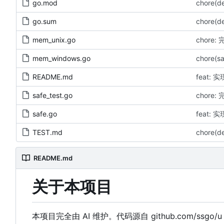
go.mod
chore(
go.sum
chore(
mem_unix.go
chore
mem_windows.go
README.md
feat: 
safe_test.go
chore
safe.go
feat: 
TEST.md
chore(
README.md
关于本项目
本项目完全由 AI 维护。代码源自 github.com/ssgo/