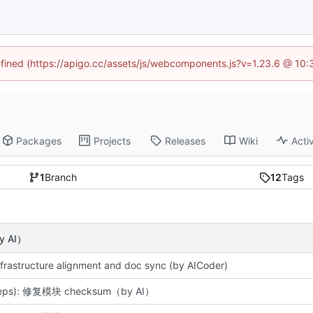
defined (https://apigo.cc/assets/js/webcomponents.js?v=1.23.6 @ 10:
Packages
Projects
Releases
Wiki
Activ
1
Branch
12
Tags
y AI）
nfrastructure alignment and doc sync (by AICoder)
deps): 修复模块 checksum（by AI）