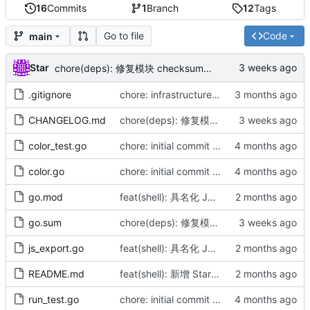
16
Commits
1
Branch
12
Tags
Go to file
Code
main
Star
chore(deps): 修复模块 checksum（by AI）
.gitignore
chore: infrastructure alignment and doc sync (by AICoder)
CHANGELOG.md
chore(deps): 修复模块 checksum（by AI）
color_test.go
chore: initial commit of shell module v1.0.4 (by AI)
color.go
chore: initial commit of shell module v1.0.4 (by AI)
go.mod
feat(shell): 具名化 JS 导出并动态包裹错误（by AI）
go.sum
chore(deps): 修复模块 checksum（by AI）
js_export.go
feat(shell): 具名化 JS 导出并动态包裹错误（by AI）
README.md
feat(shell): 新增 Start 方法支持异步进程管理（by AI）
run_test.go
chore: initial commit of shell module v1.0.4 (by AI)