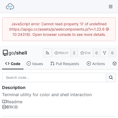
JavaScript error: Cannot read property '0' of undefined
(https://apigo.cc/assets/js/webcomponents.js?v=1.23.6 @
10:34318). Open browser console to see more details.
go
/
shell
2
0
0
Watch
Star
Code
Issues
Pull Requests
Actions
Description
Terminal utility for color and shell interaction
Readme
61
KiB