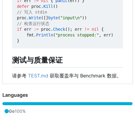
if
err
!=
nil
{
panic
(
err
)
}
defer
proc
.
Kill
()
// 写入 stdin
proc
.
Write
([]
byte
(
"input\n"
))
// 检查运行状态
if
err
:=
proc
.
Check
();
err
!=
nil
{
fmt
.
Println
(
"process stopped:"
,
err
)
}
测试与质量保证
请参考
TEST.md
获取覆盖率与 Benchmark 数据。
Languages
Go
100%