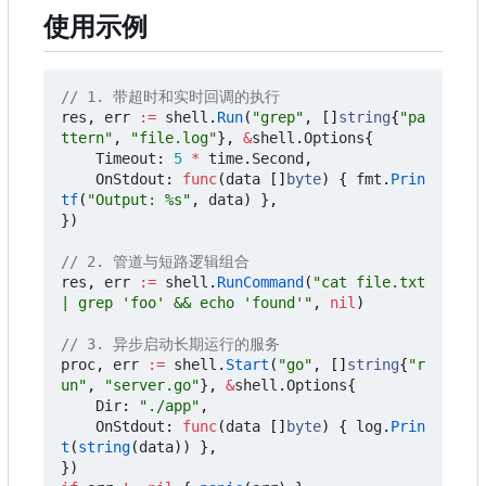
使用示例
// 1. 带超时和实时回调的执行
res
,
err
:=
shell
.
Run
(
"grep"
,
[]
string
{
"pa
ttern"
,
"file.log"
},
&
shell
.
Options
{
Timeout
:
5
*
time
.
Second
,
OnStdout
:
func
(
data
[]
byte
)
{
fmt
.
Prin
tf
(
"Output: %s"
,
data
)
},
})
// 2. 管道与短路逻辑组合
res
,
err
:=
shell
.
RunCommand
(
"cat file.txt 
| grep 'foo' && echo 'found'"
,
nil
)
// 3. 异步启动长期运行的服务
proc
,
err
:=
shell
.
Start
(
"go"
,
[]
string
{
"r
un"
,
"server.go"
},
&
shell
.
Options
{
Dir
:
"./app"
,
OnStdout
:
func
(
data
[]
byte
)
{
log
.
Prin
t
(
string
(
data
))
},
})