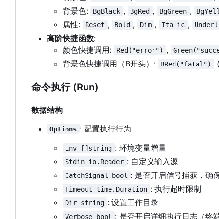
背景色:
,
,
,
BgBlack
BgRed
BgGreen
BgYel
属性:
,
,
,
,
Reset
Bold
Dim
Italic
Underl
高阶快捷函数
:
颜色快捷调用:
,
Red("error")
Green("succ
背景色快捷调用
（
B开头
）
:
BRed("fatal")
命令执行 (Run)
数据结构
: 配置执行行为
Options
: 环境变量增量
Env []string
: 自定义输入源
Stdin io.Reader
: 是否开启信号捕获，确
CatchSignal bool
: 执行超时限制
Timeout time.Duration
: 设置工作目录
Dir string
: 是否开启详细执行日志（终
Verbose bool