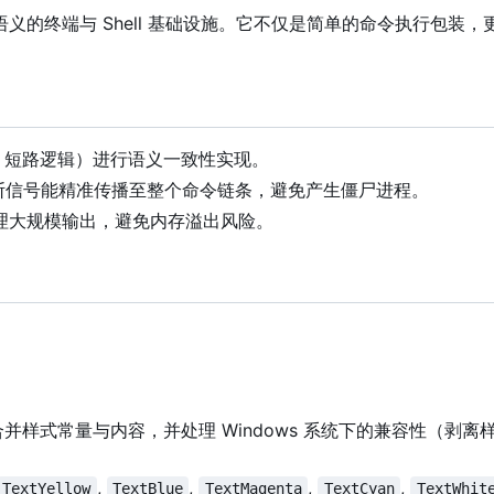
语义的终端与 Shell 基础设施。它不仅是简单的命令执行包装
短路逻辑）进行语义一致性实现。
断信号能精准传播至整个命令链条，避免产生僵尸进程。
管理大规模输出，避免内存溢出风险。
合并样式常量与内容，并处理 Windows 系统下的兼容性（剥离
,
,
,
,
TextYellow
TextBlue
TextMagenta
TextCyan
TextWhit