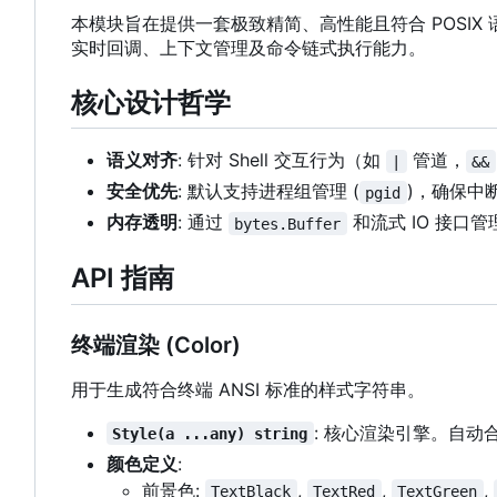
本模块旨在提供一套极致精简、高性能且符合 POSIX 
实时回调、上下文管理及命令链式执行能力。
核心设计哲学
语义对齐
: 针对 Shell 交互行为（如
管道，
|
&&
安全优先
: 默认支持进程组管理 (
)，确保中
pgid
内存透明
: 通过
和流式 IO 接口
bytes.Buffer
API 指南
终端渲染 (Color)
用于生成符合终端 ANSI 标准的样式字符串。
: 核心渲染引擎。自动
Style(a ...any) string
颜色定义
:
前景色:
,
,
,
TextBlack
TextRed
TextGreen