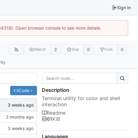
Sign In
34318). Open browser console to see more details.
2
0
0
Watch
Star
Fork
ity
Description
Code
Terminal utility for color and shell
interaction
Readme
61
KiB
Languages