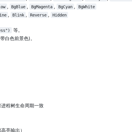
,
,
,
,
low
BgBlue
BgMagenta
BgCyan
BgWhite
,
,
,
ine
Blink
Reverse
Hidden
等。
ess")
(带白色前景色)。
保进程树生命周期一致
端高亮输出）