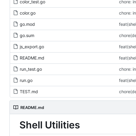
color_test.go
chore: in
color.go
chore: in
go.mod
feat(s
go.sum
chore(
js_export.go
feat(s
README.md
feat(s
run_test.go
chore: in
run.go
feat(s
TEST.md
chore(
README.md
Shell Utilities