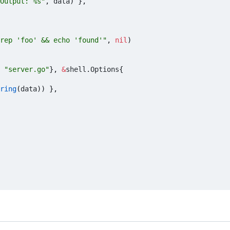
Output: %s"
,
data
)
},
rep 'foo' && echo 'found'"
,
nil
)
"server.go"
},
&
shell
.
Options
{
ring
(
data
))
},