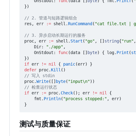
OnStdout
:
func
(
data
[]
byte
)
{
fmt
.
Printf
(
"
})
// 2. 管道与短路逻辑组合
res
,
err
:=
shell
.
RunCommand
(
"cat file.txt | g
// 3. 异步启动长期运行的服务
proc
,
err
:=
shell
.
Start
(
"go"
,
[]
string
{
"run"
,
Dir
:
"./app"
,
OnStdout
:
func
(
data
[]
byte
)
{
log
.
Print
(
st
})
if
err
!=
nil
{
panic
(
err
)
}
defer
proc
.
Kill
()
// 写入 stdin
proc
.
Write
([]
byte
(
"input\n"
))
// 检查运行状态
if
err
:=
proc
.
Check
();
err
!=
nil
{
fmt
.
Println
(
"process stopped:"
,
err
)
}
测试与质量保证