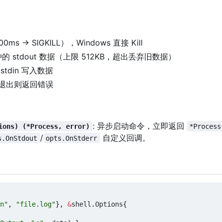
00ms → SIGKILL
）
，
Windows 直接 Kill
的 stdout 数据（上限 512KB
，
超出丢弃旧数据
）
 stdin 写入数据
已退出则返回错误
: 异步启动命令，立即返回
ions) (*Process, error)
*Process
/
自定义回调。
s.OnStdout
opts.OnStderr
n"
,
"file.log"
},
&
shell
.
Options
{