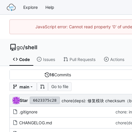
Explore
Help
JavaScript error: Cannot read property '0' of un
go
/
shell
Code
Issues
Pull Requests
Actions
16
Commits
Go to file
main
Star
chore(deps): 修复模块 checksum（b
6623375c28
.gitignore
chore: i
CHANGELOG.md
chore(