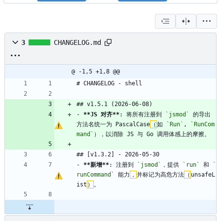
3
CHANGELOG.md
@ -1,5 +1,8 @@
# CHANGELOG - shell
## v1.5.1 (2026-06-08)
- 
**JS 对齐**
: 将所有注册到 
`jsmod`
 的导出
方法名统一为 PascalCase
（
如 
`Run`
, 
`RunCom
mand`
），以消除 JS 与 Go 调用体感上的摩擦。
## [v1.3.2] - 2026-05-30
- 
**新增**
: 注册到 
`jsmod`
，提供 
`run`
 和 
`
runCommand`
 能力
，
并标记为高危方法
（
unsafeL
ist
）
。