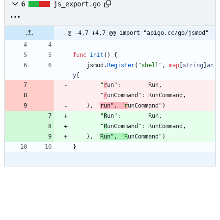
6
js_export.go
@ -4,7 +4,7 @@ import "apigo.cc/go/jsmod"
func
init
(
)
{
jsmod
.
Register
(
"shell"
,
map
[
string
]
an
y
{
"
r
un"
:
Run
,
"
r
unCommand"
:
RunCommand
,
}
,
"
run"
,
"r
unCommand"
)
"
R
un"
:
Run
,
"
R
unCommand"
:
RunCommand
,
}
,
"
Run"
,
"R
unCommand"
)
}