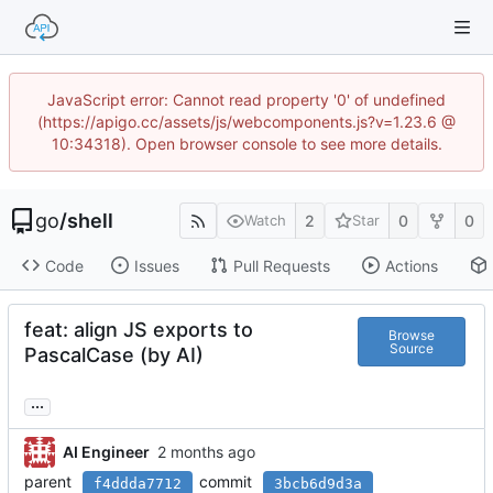
JavaScript error: Cannot read property '0' of undefined
(https://apigo.cc/assets/js/webcomponents.js?v=1.23.6 @
10:34318). Open browser console to see more details.
go
/
shell
2
0
0
Watch
Star
Code
Issues
Pull Requests
Actions
feat: align JS exports to
Browse
Source
PascalCase (by AI)
...
AI Engineer
parent
commit
f4ddda7712
3bcb6d9d3a