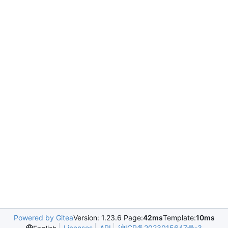
Powered by Gitea
Version: 1.23.6 Page:
42ms
Template:
10ms
Licenses
API
沪ICP备2023015647号-3