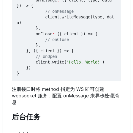
onMessage
:
({
client
,
type
,
data
})
=>
{
client
.
writeMessage
(
type
,
dat
a
)
},
onClose
:
({
client
})
=>
{
},
},
({
client
})
=>
{
client
.
write
(
'Hello, World!'
)
})
}
注册接口时将 method 指定为 WS 即可创建
websocket 服务，配置 onMessage 来异步处理消
息
后台任务