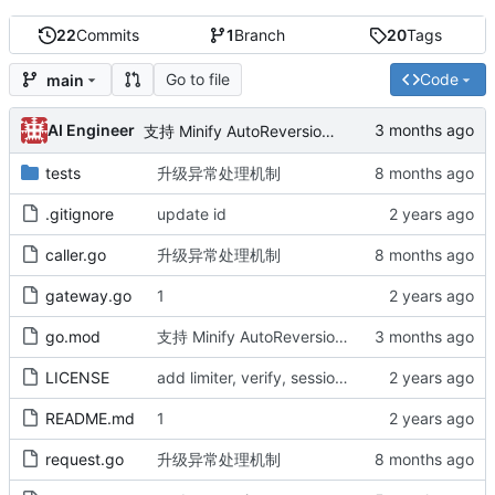
22
Commits
1
Branch
20
Tags
Go to file
Code
main
AI Engineer
支持 Minify AutoReversion 等
tests
升级异常处理机制
.gitignore
update id
caller.go
升级异常处理机制
gateway.go
1
go.mod
支持 Minify AutoReversion 等
LICENSE
add limiter, verify, session, websocket ...
README.md
1
request.go
升级异常处理机制