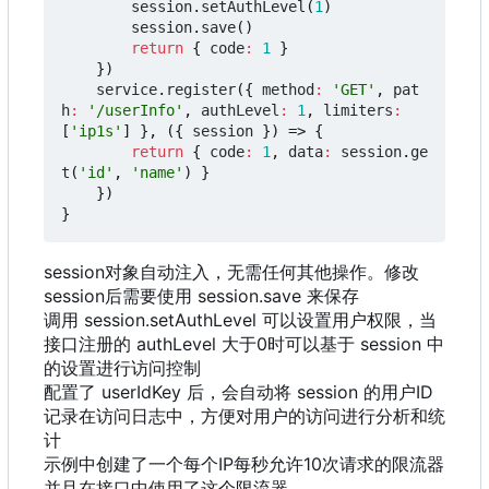
session
.
setAuthLevel
(
1
)
session
.
save
()
return
{
code
:
1
}
})
service
.
register
({
method
:
'GET'
,
pat
h
:
'/userInfo'
,
authLevel
:
1
,
limiters
:
[
'ip1s'
]
},
({
session
})
=>
{
return
{
code
:
1
,
data
:
session
.
ge
t
(
'id'
,
'name'
)
}
})
}
session对象自动注入
，
无需任何其他操作。修改
session后需要使用 session.save 来保存
调用 session.setAuthLevel 可以设置用户权限，当
接口注册的 authLevel 大于0时可以基于 session 中
的设置进行访问控制
配置了 userIdKey 后，会自动将 session 的用户ID
记录在访问日志中
，
方便对用户的访问进行分析和统
计
示例中创建了一个每个IP每秒允许10次请求的限流器
并且在接口中使用了这个限流器