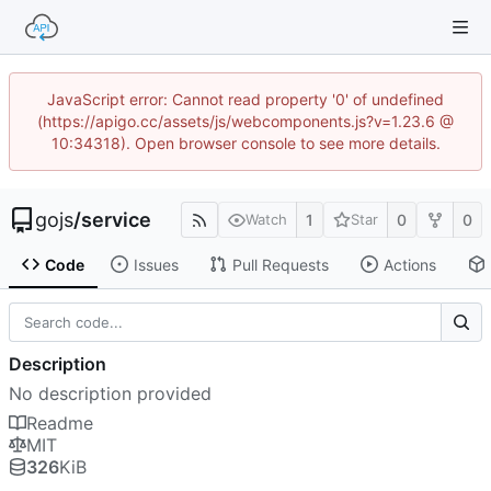
JavaScript error: Cannot read property '0' of undefined
(https://apigo.cc/assets/js/webcomponents.js?v=1.23.6 @
10:34318). Open browser console to see more details.
gojs
/
service
1
0
0
Watch
Star
Code
Issues
Pull Requests
Actions
Description
No description provided
Readme
MIT
326
KiB