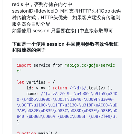
redis 中，否则存储在内存中
sessionID和deviceID 同时支持HTTP头和Cookie两
种传输方式
，
HTTP头优先
，
如果客户端没有传递则
服务器会自动分配
如需使用 session 只需要在接口中直接获取即可
下面是一个使用 session 并且使用参数有效性验证
和限流器的例子
import
service
from
"apigo.cc/gojs/servic
e"
let
verifies
=
{
id
:
v
=>
{
return
/^\d+$/
.
test
(
v
)
},
name
:
/^[a-zA-Z0-9_-\u4e00-\u9fa5\u340
0-\u4db5\u3000-\u303F\u3040-\u309F\u30A0-
\u30FF\u1100-\u11FF\u3130-\u318F\uAC00-\uD
7AF\uD82F\uD835\uD83C\uD83D\uD83E\uD83F\uD
840-\uD868\uD86A-\uD86C\uD86F-\uD872]+$/u
,
}
function
main
()
{