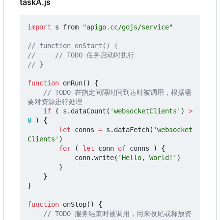
taskA.js
import
s
from
"apigo.cc/gojs/service"
function
onRun
()
{
// TODO 在指定间隔时间到达时被调用，根据需
if
(
s
.
dataCount
(
'websocketClients'
)
>
0
)
{
let
conns
=
s
.
dataFetch
(
'websocket
Clients'
)
for
(
let
conn
of
conns
)
{
conn
.
write
(
'Hello, World!'
)
}
}
}
function
onStop
()
{
// TODO 服务结束时被调用，用来收尾或释放资