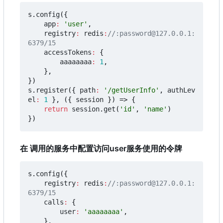
s
.
config
({
app
:
'user'
,
registry
:
redis
:
//:password@127.0.0.1:
accessTokens
:
{
aaaaaaaa
:
1
,
},
})
s
.
register
({
path
:
'/getUserInfo'
,
authLev
el
:
1
},
({
session
})
=>
{
return
session
.
get
(
'id'
,
'name'
)
})
在 调用的服务中配置访问user服务使用的令牌
s
.
config
({
registry
:
redis
:
//:password@127.0.0.1:
calls
:
{
user
:
'aaaaaaaa'
,
},