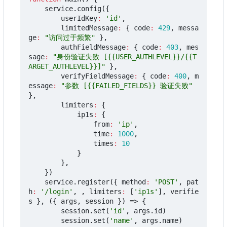
service
.
config
({
userIdKey
:
'id'
,
limitedMessage
:
{
code
:
429
,
messa
ge
:
"访问过于频繁"
},
authFieldMessage
:
{
code
:
403
,
mes
sage
:
"身份验证失败 [{{USER_AUTHLEVEL}}/{{T
ARGET_AUTHLEVEL}}]"
},
verifyFieldMessage
:
{
code
:
400
,
m
essage
:
"参数 [{{FAILED_FIELDS}} 验证失败"
},
limiters
:
{
ip1s
:
{
from
:
'ip'
,
time
:
1000
,
times
:
10
}
},
})
service
.
register
({
method
:
'POST'
,
pat
h
:
'/login'
,
,
limiters
:
[
'ip1s'
],
verifie
s
},
({
args
,
session
})
=>
{
session
.
set
(
'id'
,
args
.
id
)
session
.
set
(
'name'
,
args
.
name
)