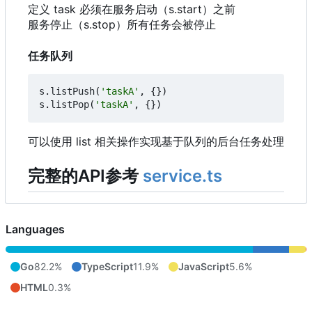
定义 task 必须在服务启动
（
s.start
）
之前
服务停止
（
s.stop
）
所有任务会被停止
任务队列
s
.
listPush
(
'taskA'
,
{})
s
.
listPop
(
'taskA'
,
{})
可以使用 list 相关操作实现基于队列的后台任务处理
完整的API参考
service.ts
Languages
Go
82.2%
TypeScript
11.9%
JavaScript
5.6%
HTML
0.3%