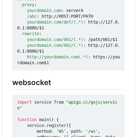
proxy
:
yourdomain.com
:
serverA
/abc
:
http://HOST:PORT/PATH
yourdomain.com/def/(.*)
:
http://127.0.
0.1:8080/$1
rewrite
:
yourdomain.com/001/(.*)
:
/path/001/$1
yourdomain.com/002/(.*)
:
http://127.0.
0.1:8080/$1
http://yourdomain.com(.*)
:
https://you
rdomain.com$1
websocket
import
service
from
"apigo.cc/gojs/servic
e"
function
main
()
{
service
.
register
({
method
:
'WS'
,
path
:
'/ws'
,