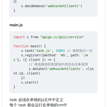
s
.
dataRemove
(
'websocketClients'
)
}
main.js
import
s
from
"apigo.cc/gojs/service"
function
main
()
{
s
.
task
(
'task.js'
,
1000
)
s
.
register
({
method
:
'WS'
,
path
:
'/w
s'
},
({
client
})
=>
{
s
.
dataSet
(
'websocketClients'
,
clie
nt
.
id
,
client
)
})
s
.
start
()
}
task 必须在单独的js文件中定义
每个 task 都会运行在单独的vm中