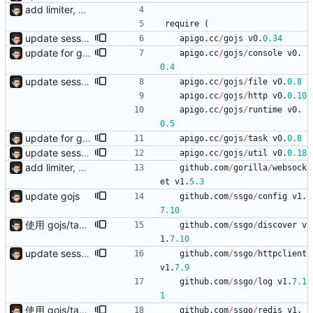
add limiter, verify, session, websocket ...
require
(
update session.save add response.makeAsync, default use sync mode and not need response.end()
apigo
.
cc
/
gojs
v0
.
0.34
update for gojs
apigo
.
cc
/
gojs
/
console
v0
.
0.4
update session.save add response.makeAsync, default use sync mode and not need response.end()
apigo
.
cc
/
gojs
/
file
v0
.
0.8
apigo
.
cc
/
gojs
/
http
v0
.
0.10
apigo
.
cc
/
gojs
/
runtime
v0
.
0.5
update for gojs
apigo
.
cc
/
gojs
/
task
v0
.
0.8
update session.save add response.makeAsync, default use sync mode and not need response.end()
apigo
.
cc
/
gojs
/
util
v0
.
0.18
add limiter, verify, session, websocket ...
github
.
com
/
gorilla
/
websock
et
v1
.
5.3
update gojs
github
.
com
/
ssgo
/
config
v1
.
7.10
使用 gojs/task 代替内置任务 支持 load 加载的服务热更新（需配置hotLoad） 增强唯一id获取（使用新算法，依赖Redis） session支持基于细粒度权限匹配（传入支持的功能列表匹配）
github
.
com
/
ssgo
/
discover
v
1
.
7.10
update session.save add response.makeAsync, default use sync mode and not need response.end()
github
.
com
/
ssgo
/
httpclient
v1
.
7.9
github
.
com
/
ssgo
/
log
v1
.
7.1
1
使用 gojs/task 代替内置任务 支持 load 加载的服务热更新（需配置hotLoad） 增强唯一id获取（使用新算法，依赖Redis） session支持基于细粒度权限匹配（传入支持的功能列表匹配）
github
.
com
/
ssgo
/
redis
v1
.