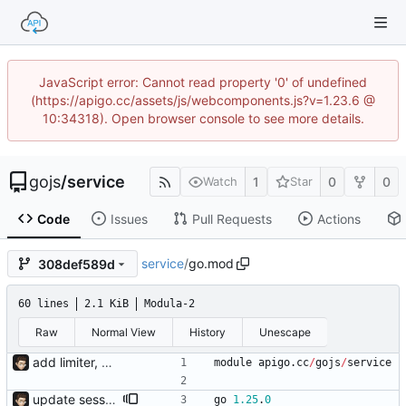
JavaScript error: Cannot read property '0' of undefined
(https://apigo.cc/assets/js/webcomponents.js?v=1.23.6 @
10:34318). Open browser console to see more details.
gojs
/
service
1
0
0
Watch
Star
Code
Issues
Pull Requests
Actions
service
/
go.mod
308def589d
60 lines
2.1 KiB
Modula-2
Raw
Normal View
History
Unescape
add limiter, verify, session, websocket ...
module
apigo
.
cc
/
gojs
/
service
update session.save add response.makeAsync, default use sync mode and not need response.end()
go
1.25
.
0