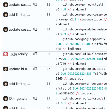
update session.save add response.makeAsync, default use sync mode and not need response.end()
github
.
com
/
go
-
rod
/
stealth
v0
.
4.9
/
/
indirect
add limiter, verify, session, websocket ...
github
.
com
/
go
-
sourcemap
/
so
urcemap
v2
.
1.4
+
incompatible
/
/
indirect
update session.save add response.makeAsync, default use sync mode and not need response.end()
github
.
com
/
gomodule
/
redigo
v1
.
9.3
/
/
indirect
github
.
com
/
google
/
pprof
v
0
.
0.0
-
20260302011040
-
a15ffb7f9
dcc
/
/
indirect
支持 Minify AutoReversion 等
github
.
com
/
lufia
/
plan9stat
s
v0
.
0.0
-
20260324052639
-
156
f7d
a3f749
/
/
indirect
update id add tpl support reload on watched file changes
github
.
com
/
obscuren
/
ecies
v0
.
0.0
-
20150213224233
-
7
c0f4a9b
18d9
/
/
indirect
add limiter, verify, session, websocket ...
github
.
com
/
power
-
devops
/
pe
rfstat
v0
.
0.0
-
20240221224432
-
8
2
ca36839d55
/
/
indirect
使用 gojs/task 代替内置任务 支持 load 加载的服务热更新（需配置hotLoad） 增强唯一id获取（使用新算法，依赖Redis） session支持基于细粒度权限匹配（传入支持的功能列表匹配）
github
.
com
/
robfig
/
cron
/
v3
v3
.
0.1
/
/
indirect
add limiter, verify, session, websocket ...
github
.
com
/
shirou
/
gopsuti