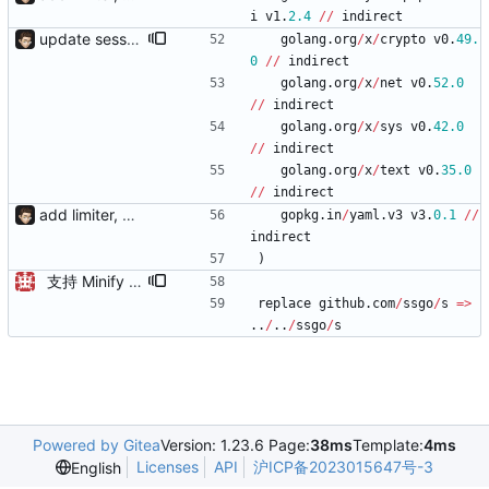
i
v1
.
2.4
/
/
indirect
update session.save add response.makeAsync, default use sync mode and not need response.end()
golang
.
org
/
x
/
crypto
v0
.
49.
0
/
/
indirect
golang
.
org
/
x
/
net
v0
.
52.0
/
/
indirect
golang
.
org
/
x
/
sys
v0
.
42.0
/
/
indirect
golang
.
org
/
x
/
text
v0
.
35.0
/
/
indirect
add limiter, verify, session, websocket ...
gopkg
.
in
/
yaml
.
v3
v3
.
0.1
/
/
indirect
)
支持 Minify AutoReversion 等
replace
github
.
com
/
ssgo
/
s
=
>
..
/
..
/
ssgo
/
s
Powered by Gitea
Version: 1.23.6 Page:
38ms
Template:
4ms
Licenses
API
沪ICP备2023015647号-3
English