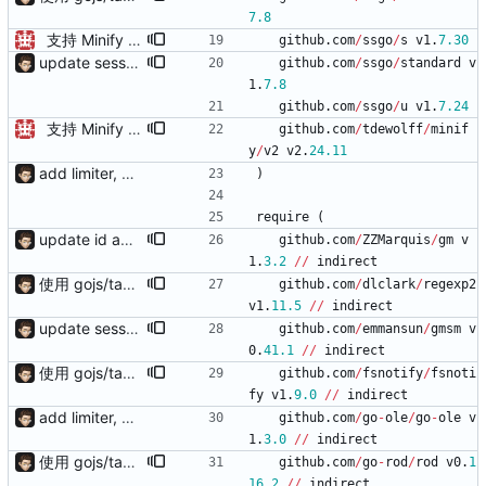
7.8
支持 Minify AutoReversion 等
github
.
com
/
ssgo
/
s
v1
.
7.30
update session.save add response.makeAsync, default use sync mode and not need response.end()
github
.
com
/
ssgo
/
standard
v
1
.
7.8
github
.
com
/
ssgo
/
u
v1
.
7.24
支持 Minify AutoReversion 等
github
.
com
/
tdewolff
/
minif
y
/
v2
v2
.
24.11
add limiter, verify, session, websocket ...
)
require
(
update id add tpl support reload on watched file changes
github
.
com
/
ZZMarquis
/
gm
v
1
.
3.2
/
/
indirect
使用 gojs/task 代替内置任务 支持 load 加载的服务热更新（需配置hotLoad） 增强唯一id获取（使用新算法，依赖Redis） session支持基于细粒度权限匹配（传入支持的功能列表匹配）
github
.
com
/
dlclark
/
regexp2
v1
.
11.5
/
/
indirect
update session.save add response.makeAsync, default use sync mode and not need response.end()
github
.
com
/
emmansun
/
gmsm
v
0
.
41.1
/
/
indirect
使用 gojs/task 代替内置任务 支持 load 加载的服务热更新（需配置hotLoad） 增强唯一id获取（使用新算法，依赖Redis） session支持基于细粒度权限匹配（传入支持的功能列表匹配）
github
.
com
/
fsnotify
/
fsnoti
fy
v1
.
9.0
/
/
indirect
add limiter, verify, session, websocket ...
github
.
com
/
go
-
ole
/
go
-
ole
v
1
.
3.0
/
/
indirect
使用 gojs/task 代替内置任务 支持 load 加载的服务热更新（需配置hotLoad） 增强唯一id获取（使用新算法，依赖Redis） session支持基于细粒度权限匹配（传入支持的功能列表匹配）
github
.
com
/
go
-
rod
/
rod
v0
.
1
16.2
/
/
indirect