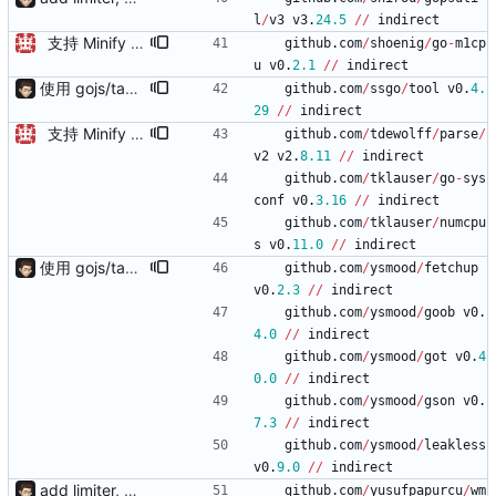
l
/
v3
v3
.
24.5
/
/
indirect
支持 Minify AutoReversion 等
github
.
com
/
shoenig
/
go
-
m1cp
u
v0
.
2.1
/
/
indirect
使用 gojs/task 代替内置任务 支持 load 加载的服务热更新（需配置hotLoad） 增强唯一id获取（使用新算法，依赖Redis） session支持基于细粒度权限匹配（传入支持的功能列表匹配）
github
.
com
/
ssgo
/
tool
v0
.
4.
29
/
/
indirect
支持 Minify AutoReversion 等
github
.
com
/
tdewolff
/
parse
/
v2
v2
.
8.11
/
/
indirect
github
.
com
/
tklauser
/
go
-
sys
conf
v0
.
3.16
/
/
indirect
github
.
com
/
tklauser
/
numcpu
s
v0
.
11.0
/
/
indirect
使用 gojs/task 代替内置任务 支持 load 加载的服务热更新（需配置hotLoad） 增强唯一id获取（使用新算法，依赖Redis） session支持基于细粒度权限匹配（传入支持的功能列表匹配）
github
.
com
/
ysmood
/
fetchup
v0
.
2.3
/
/
indirect
github
.
com
/
ysmood
/
goob
v0
.
4.0
/
/
indirect
github
.
com
/
ysmood
/
got
v0
.
4
0.0
/
/
indirect
github
.
com
/
ysmood
/
gson
v0
.
7.3
/
/
indirect
github
.
com
/
ysmood
/
leakless
v0
.
9.0
/
/
indirect
add limiter, verify, session, websocket ...
github
.
com
/
yusufpapurcu
/
wm