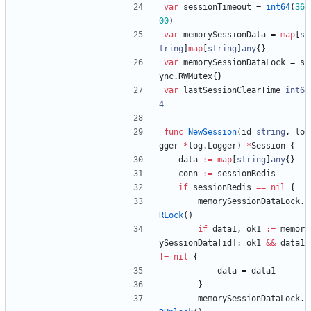
var
sessionTimeout
=
int64
(
36
00
)
var
memorySessionData
=
map
[
s
tring
]
map
[
string
]
any
{
}
var
memorySessionDataLock
=
s
ync
.
RWMutex
{
}
var
lastSessionClearTime
int6
4
func
NewSession
(
id
string
,
lo
gger
*
log
.
Logger
)
*
Session
{
data
:=
map
[
string
]
any
{
}
conn
:=
sessionRedis
if
sessionRedis
==
nil
{
memorySessionDataLock
.
RLock
(
)
if
data1
,
ok1
:=
memor
ySessionData
[
id
]
;
ok1
&&
data1
!=
nil
{
data
=
data1
}
memorySessionDataLock
.