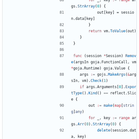
for
_
,
key
:=
range
ar
gs
.
StrArray
(
0
)
{
out
[
key
]
=
sessio
n
.
data
[
key
]
}
return
vm
.
ToValue
(
out
)
}
}
func
(
session
*
Session
)
Remov
e
(
argsIn
goja
.
FunctionCall
,
vm
*
goja
.
Runtime
)
goja
.
Value
{
args
:=
gojs
.
MakeArgs
(
&
arg
sIn
,
vm
)
.
Check
(
1
)
if
args
.
Arguments
[
0
]
.
Expor
tType
(
)
.
Kind
(
)
==
reflect
.
Slic
e
{
out
:=
make
(
map
[
strin
g
]
any
)
for
_
,
key
:=
range
ar
gs
.
Arr
(
0
)
.
StrArray
(
0
)
{
delete
(
session
.
dat
a
,
key
)