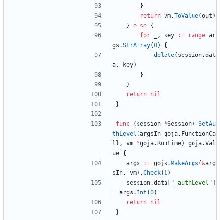
}
return
vm
.
ToValue
(
out
)
}
else
{
for
_
,
key
:=
range
ar
gs
.
StrArray
(
0
)
{
delete
(
session
.
dat
a
,
key
)
}
}
return
nil
}
func
(
session
*
Session
)
SetAu
thLevel
(
argsIn
goja
.
FunctionCa
ll
,
vm
*
goja
.
Runtime
)
goja
.
Val
ue
{
args
:=
gojs
.
MakeArgs
(
&
arg
sIn
,
vm
)
.
Check
(
1
)
session
.
data
[
"_authLevel"
]
=
args
.
Int
(
0
)
return
nil
}