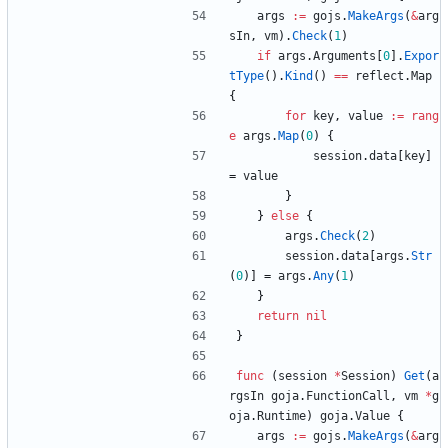
args
:=
gojs
.
MakeArgs
(
&
arg
sIn
,
vm
)
.
Check
(
1
)
if
args
.
Arguments
[
0
]
.
Expor
tType
(
)
.
Kind
(
)
==
reflect
.
Map
{
for
key
,
value
:=
rang
e
args
.
Map
(
0
)
{
session
.
data
[
key
]
=
value
}
}
else
{
args
.
Check
(
2
)
session
.
data
[
args
.
Str
(
0
)
]
=
args
.
Any
(
1
)
}
return
nil
}
func
(
session
*
Session
)
Get
(
a
rgsIn
goja
.
FunctionCall
,
vm
*
g
oja
.
Runtime
)
goja
.
Value
{
args
:=
gojs
.
MakeArgs
(
&
arg