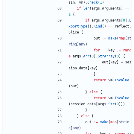
sIn
,
vm
)
.
Check
(
1
)
if
len
(
args
.
Arguments
)
==
1
{
if
args
.
Arguments
[
0
]
.
E
xportType
(
)
.
Kind
(
)
==
reflect
.
Slice
{
out
:=
make
(
map
[
st
ring
]
any
)
for
_
,
key
:=
rang
e
args
.
Arr
(
0
)
.
StrArray
(
0
)
{
out
[
key
]
=
ses
sion
.
data
[
key
]
}
return
vm
.
ToValue
(
out
)
}
else
{
return
vm
.
ToValue
(
session
.
data
[
args
.
Str
(
0
)
]
)
}
}
else
{
out
:=
make
(
map
[
strin
g
]
any
)