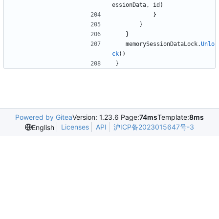
essionData
,
id
)
}
}
}
memorySessionDataLock
.
Unlo
ck
(
)
}
Powered by Gitea
Version: 1.23.6 Page:
74ms
Template:
8ms
Licenses
API
沪ICP备2023015647号-3
English