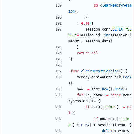
go
clearMemorySess
ion
(
)
}
}
else
{
session
.
conn
.
SETEX
(
"SE
SS_"
+
session
.
id
,
int
(
sessionTi
meout
)
,
session
.
data
)
}
return
nil
}
func
clearMemorySession
(
)
{
memorySessionDataLock
.
Lock
(
)
now
:=
time
.
Now
(
)
.
Unix
(
)
for
id
,
data
:=
range
memo
rySessionData
{
if
data
[
"_time"
]
!=
ni
l
{
if
now
-
data
[
"_tim
e"
]
.
(
int64
)
>
sessionTimeout
{
delete
(
memoryS