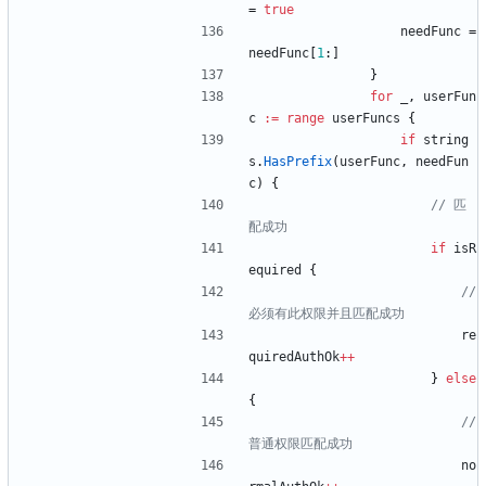
=
true
needFunc
=
needFunc
[
1
:
]
}
for
_
,
userFun
c
:=
range
userFuncs
{
if
string
s
.
HasPrefix
(
userFunc
,
needFun
c
)
{
// 匹
配成功
if
isR
equired
{
// 
必须有此权限并且匹配成功
re
quiredAuthOk
++
}
else
{
// 
普通权限匹配成功
no