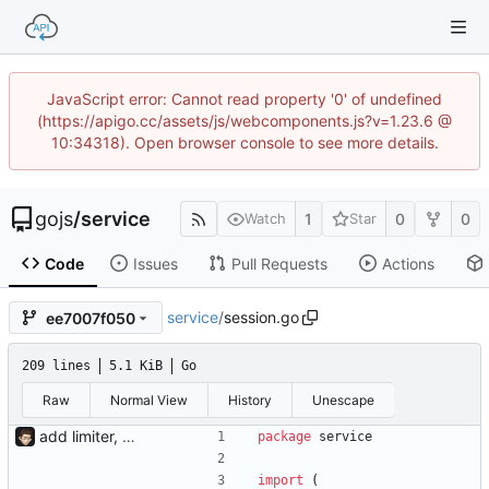
JavaScript error: Cannot read property '0' of undefined
(https://apigo.cc/assets/js/webcomponents.js?v=1.23.6 @
10:34318). Open browser console to see more details.
gojs
/
service
1
0
0
Watch
Star
Code
Issues
Pull Requests
Actions
service
/
session.go
ee7007f050
209 lines
5.1 KiB
Go
Raw
Normal View
History
Unescape
add limiter, verify, session, websocket ...
package
service
import
(