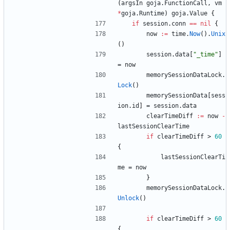
(
argsIn
goja
.
FunctionCall
,
vm
*
goja
.
Runtime
)
goja
.
Value
{
if
session
.
conn
==
nil
{
now
:=
time
.
Now
(
)
.
Unix
(
)
session
.
data
[
"_time"
]
=
now
memorySessionDataLock
.
Lock
(
)
memorySessionData
[
sess
ion
.
id
]
=
session
.
data
clearTimeDiff
:=
now
-
lastSessionClearTime
if
clearTimeDiff
>
60
{
lastSessionClearTi
me
=
now
}
memorySessionDataLock
.
Unlock
(
)
if
clearTimeDiff
>
60
{