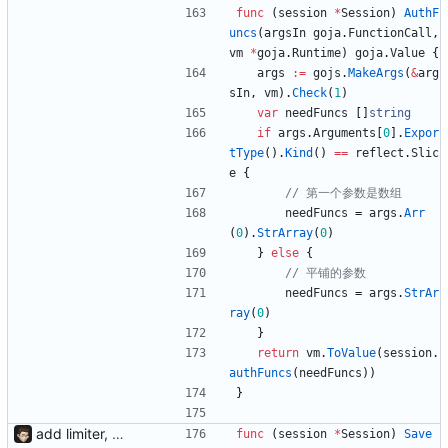
func
(
session
*
Session
)
AuthF
uncs
(
argsIn
goja
.
FunctionCall
,
vm
*
goja
.
Runtime
)
goja
.
Value
{
args
:=
gojs
.
MakeArgs
(
&
arg
sIn
,
vm
)
.
Check
(
1
)
var
needFuncs
[
]
string
if
args
.
Arguments
[
0
]
.
Expor
tType
(
)
.
Kind
(
)
==
reflect
.
Slic
e
{
// 第一个参数是数组
needFuncs
=
args
.
Arr
(
0
)
.
StrArray
(
0
)
}
else
{
// 平铺的参数
needFuncs
=
args
.
StrAr
ray
(
0
)
}
return
vm
.
ToValue
(
session
.
authFuncs
(
needFuncs
)
)
}
add limiter, verify, session, websocket ...
func
(
session
*
Session
)
Save