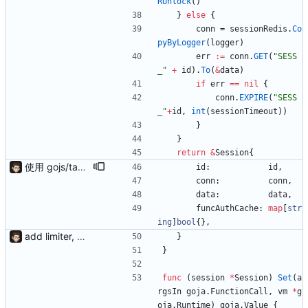
RUnlock
(
)
}
else
{
conn
=
sessionRedis
.
Co
pyByLogger
(
logger
)
err
:=
conn
.
GET
(
"SESS
_"
+
id
)
.
To
(
&
data
)
if
err
==
nil
{
conn
.
EXPIRE
(
"SESS
_"
+
id
,
int
(
sessionTimeout
)
)
}
}
return
&
Session
{
使用 gojs/task 代替内置任务 支持 load 加载的服务热更新（需配置hotLoad） 增强唯一id获取（使用新算法，依赖Redis） session支持基于细粒度权限匹配（传入支持的功能列表匹配）
id
:
id
,
conn
:
conn
,
data
:
data
,
funcAuthCache
:
map
[
str
ing
]
bool
{
}
,
add limiter, verify, session, websocket ...
}
}
func
(
session
*
Session
)
Set
(
a
rgsIn
goja
.
FunctionCall
,
vm
*
g
oja
.
Runtime
)
goja
.
Value
{