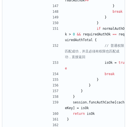
rmalAuthOk
++
}
break
}
}
if
normalAuthO
k
>
0
&&
requiredAuthOk
==
req
uiredAuthTotal
{
// 普通权限
匹配成功，并且必须有权限也匹配成
功，直接返回
isOk
=
tru
e
break
}
}
}
}
session
.
funcAuthCache
[
cach
eKey
]
=
isOk
return
isOk
}