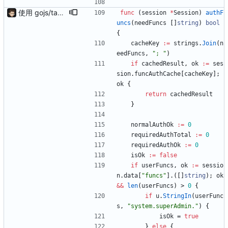
使用 gojs/task 代替内置任务 支持 load 加载的服务热更新（需配置hotLoad） 增强唯一id获取（使用新算法，依赖Redis） session支持基于细粒度权限匹配（传入支持的功能列表匹配）
func
(
session
*
Session
)
authF
uncs
(
needFuncs
[
]
string
)
bool
{
cacheKey
:=
strings
.
Join
(
n
eedFuncs
,
"; "
)
if
cachedResult
,
ok
:=
ses
sion
.
funcAuthCache
[
cacheKey
]
;
ok
{
return
cachedResult
}
normalAuthOk
:=
0
requiredAuthTotal
:=
0
requiredAuthOk
:=
0
isOk
:=
false
if
userFuncs
,
ok
:=
sessio
n
.
data
[
"funcs"
]
.
(
[
]
string
)
;
ok
&&
len
(
userFuncs
)
>
0
{
if
u
.
StringIn
(
userFunc
s
,
"system.superAdmin."
)
{
isOk
=
true
}
else
{