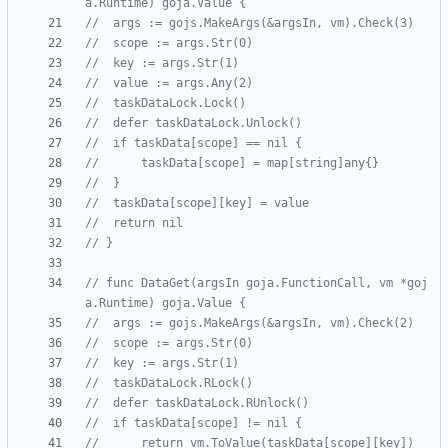
a.Runtime) goja.Value {
// 	args := gojs.MakeArgs(&argsIn, vm).Check(3)
// 	scope := args.Str(0)
// 	key := args.Str(1)
// 	value := args.Any(2)
// 	taskDataLock.Lock()
// 	defer taskDataLock.Unlock()
// 	if taskData[scope] == nil {
// 		taskData[scope] = map[string]any{}
// 	}
// 	taskData[scope][key] = value
// 	return nil
// }
// func DataGet(argsIn goja.FunctionCall, vm *goj
a.Runtime) goja.Value {
// 	args := gojs.MakeArgs(&argsIn, vm).Check(2)
// 	scope := args.Str(0)
// 	key := args.Str(1)
// 	taskDataLock.RLock()
// 	defer taskDataLock.RUnlock()
// 	if taskData[scope] != nil {
// 		return vm.ToValue(taskData[scope][key])