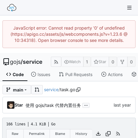
JavaScript error: Cannot read property '0' of undefined
(https://apigo.cc/assets/js/webcomponents.js?v=1.23.6 @
10:34318). Open browser console to see more details.
gojs
/
service
1
0
0
Watch
Star
Code
Issues
Pull Requests
Actions
service
/
task.go
main
...
Star
使用 gojs/task 代替内置任务
166 lines
4.1 KiB
Go
Raw
Permalink
Blame
History