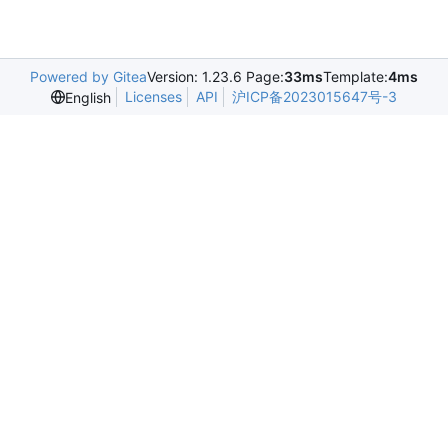
Powered by Gitea
Version: 1.23.6 Page:
33ms
Template:
4ms
Licenses
API
沪ICP备2023015647号-3
English