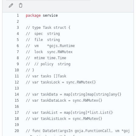
package
service
// type Task struct {
// 	spec  string
// 	file  string
// 	vm    *gojs.Runtime
// 	lock  sync.RWMutex
// 	mtime time.Time
// 	// policy  string
// }
// var tasks []Task
// var tasksLock = sync.RWMutex{}
// var taskData = map[string]map[string]any{}
// var taskDataLock = sync.RWMutex{}
// var taskList = map[string]*list.List{}
// var taskListLock = sync.RWMutex{}
// func DataSet(argsIn goja.FunctionCall, vm *goj