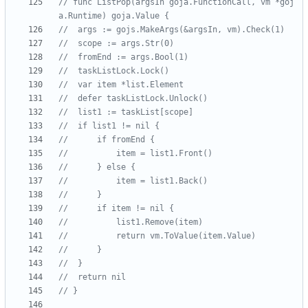
// func ListPop(argsIn goja.FunctionCall, vm *goj
a.Runtime) goja.Value {
// 	args := gojs.MakeArgs(&argsIn, vm).Check(1)
// 	scope := args.Str(0)
// 	fromEnd := args.Bool(1)
// 	taskListLock.Lock()
// 	var item *list.Element
// 	defer taskListLock.Unlock()
// 	list1 := taskList[scope]
// 	if list1 != nil {
// 		if fromEnd {
// 			item = list1.Front()
// 		} else {
// 			item = list1.Back()
// 		}
// 		if item != nil {
// 			list1.Remove(item)
// 			return vm.ToValue(item.Value)
// 		}
// 	}
// 	return nil
// }