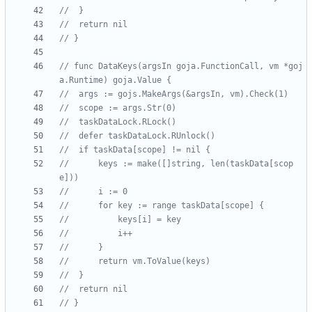
// 	}
// 	return nil
// }
// func DataKeys(argsIn goja.FunctionCall, vm *goj
a.Runtime) goja.Value {
// 	args := gojs.MakeArgs(&argsIn, vm).Check(1)
// 	scope := args.Str(0)
// 	taskDataLock.RLock()
// 	defer taskDataLock.RUnlock()
// 	if taskData[scope] != nil {
// 		keys := make([]string, len(taskData[scop
e]))
// 		i := 0
// 		for key := range taskData[scope] {
// 			keys[i] = key
// 			i++
// 		}
// 		return vm.ToValue(keys)
// 	}
// 	return nil
// }