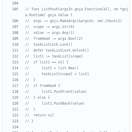
// func ListPush(argsIn goja.FunctionCall, vm *goj
a.Runtime) goja.Value {
// 	args := gojs.MakeArgs(&argsIn, vm).Check(2)
// 	scope := args.Str(0)
// 	value := args.Any(1)
// 	fromHead := args.Bool(2)
// 	taskListLock.Lock()
// 	defer taskListLock.Unlock()
// 	list1 := taskList[scope]
// 	if list1 == nil {
// 		list1 = list.New()
// 		taskList[scope] = list1
// 	}
// 	if fromHead {
// 		list1.PushFront(value)
// 	} else {
// 		list1.PushBack(value)
// 	}
// 	return nil
// }