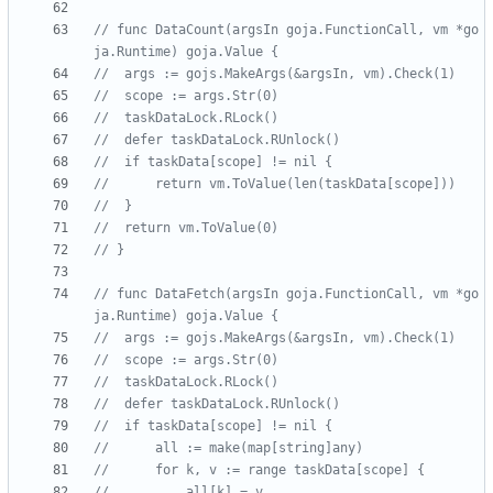
// func DataCount(argsIn goja.FunctionCall, vm *go
ja.Runtime) goja.Value {
// 	args := gojs.MakeArgs(&argsIn, vm).Check(1)
// 	scope := args.Str(0)
// 	taskDataLock.RLock()
// 	defer taskDataLock.RUnlock()
// 	if taskData[scope] != nil {
// 		return vm.ToValue(len(taskData[scope]))
// 	}
// 	return vm.ToValue(0)
// }
// func DataFetch(argsIn goja.FunctionCall, vm *go
ja.Runtime) goja.Value {
// 	args := gojs.MakeArgs(&argsIn, vm).Check(1)
// 	scope := args.Str(0)
// 	taskDataLock.RLock()
// 	defer taskDataLock.RUnlock()
// 	if taskData[scope] != nil {
// 		all := make(map[string]any)
// 		for k, v := range taskData[scope] {
// 			all[k] = v