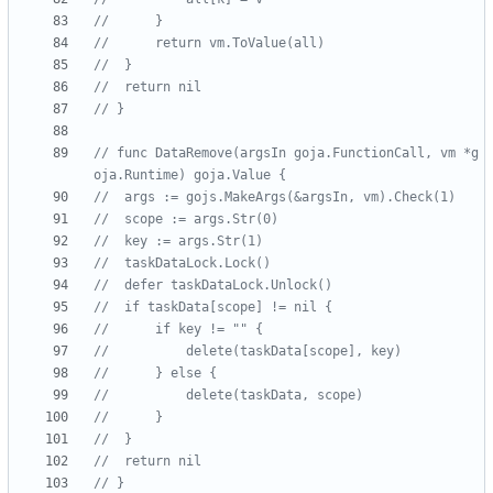
// 		}
// 		return vm.ToValue(all)
// 	}
// 	return nil
// }
// func DataRemove(argsIn goja.FunctionCall, vm *g
oja.Runtime) goja.Value {
// 	args := gojs.MakeArgs(&argsIn, vm).Check(1)
// 	scope := args.Str(0)
// 	key := args.Str(1)
// 	taskDataLock.Lock()
// 	defer taskDataLock.Unlock()
// 	if taskData[scope] != nil {
// 		if key != "" {
// 			delete(taskData[scope], key)
// 		} else {
// 			delete(taskData, scope)
// 		}
// 	}
// 	return nil
// }