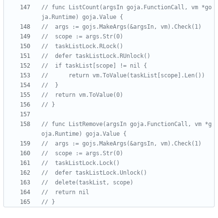
// func ListCount(argsIn goja.FunctionCall, vm *go
ja.Runtime) goja.Value {
// 	args := gojs.MakeArgs(&argsIn, vm).Check(1)
// 	scope := args.Str(0)
// 	taskListLock.RLock()
// 	defer taskListLock.RUnlock()
// 	if taskList[scope] != nil {
// 		return vm.ToValue(taskList[scope].Len())
// 	}
// 	return vm.ToValue(0)
// }
// func ListRemove(argsIn goja.FunctionCall, vm *g
oja.Runtime) goja.Value {
// 	args := gojs.MakeArgs(&argsIn, vm).Check(1)
// 	scope := args.Str(0)
// 	taskListLock.Lock()
// 	defer taskListLock.Unlock()
// 	delete(taskList, scope)
// 	return nil
// }