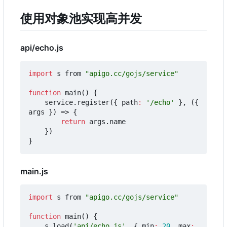
使用对象池实现高并发
api/echo.js
import
s
from
"apigo.cc/gojs/service"
function
main
()
{
service
.
register
({
path
:
'/echo'
},
({
args
})
=>
{
return
args
.
name
})
}
main.js
import
s
from
"apigo.cc/gojs/service"
function
main
()
{
s
.
load
(
'api/echo.js'
,
{
min
:
20
,
max
: