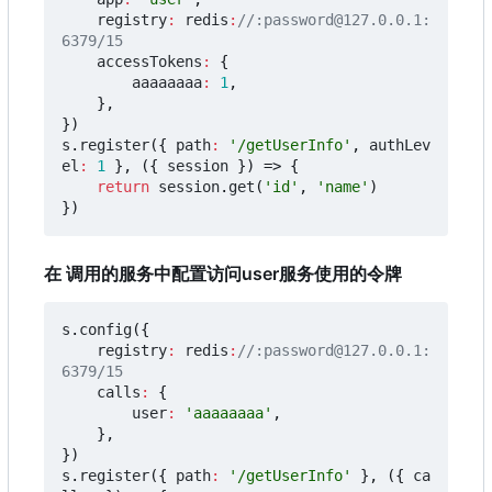
registry
:
redis
:
//:password@127.0.0.1:
accessTokens
:
{
aaaaaaaa
:
1
,
},
})
s
.
register
({
path
:
'/getUserInfo'
,
authLev
el
:
1
},
({
session
})
=>
{
return
session
.
get
(
'id'
,
'name'
)
})
在 调用的服务中配置访问user服务使用的令牌
s
.
config
({
registry
:
redis
:
//:password@127.0.0.1:
calls
:
{
user
:
'aaaaaaaa'
,
},
})
s
.
register
({
path
:
'/getUserInfo'
},
({
ca