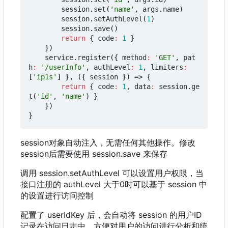
session
.
set
(
'name'
,
args
.
name
)
session
.
setAuthLevel
(
1
)
session
.
save
()
return
{
code
:
1
}
})
service
.
register
({
method
:
'GET'
,
pat
h
:
'/userInfo'
,
authLevel
:
1
,
limiters
:
[
'ip1s'
]
},
({
session
})
=>
{
return
{
code
:
1
,
data
:
session
.
ge
t
(
'id'
,
'name'
)
}
})
}
session对象自动注入
，
无需任何其他操作。修改
session后需要使用 session.save 来保存
调用 session.setAuthLevel 可以设置用户权限，当
接口注册的 authLevel 大于0时可以基于 session 中
的设置进行访问控制
配置了 userIdKey 后，会自动将 session 的用户ID
记录在访问日志中
，
方便对用户的访问进行分析和统