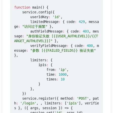
function
main
()
{
service
.
config
({
userIdKey
:
'id'
,
limitedMessage
:
{
code
:
429
,
messa
ge
:
"访问过于频繁"
},
authFieldMessage
:
{
code
:
403
,
mes
sage
:
"身份验证失败 [{{USER_AUTHLEVEL}}/{{T
ARGET_AUTHLEVEL}}]"
},
verifyFieldMessage
:
{
code
:
400
,
m
essage
:
"参数 [{{FAILED_FIELDS}} 验证失败"
},
limiters
:
{
ip1s
:
{
from
:
'ip'
,
time
:
1000
,
times
:
10
}
},
})
service
.
register
({
method
:
'POST'
,
pat
h
:
'/login'
,
,
limiters
:
[
'ip1s'
],
verifie
s
},
({
args
,
session
})
=>
{
session
.
set
(
'id'
,
args
.
id
)