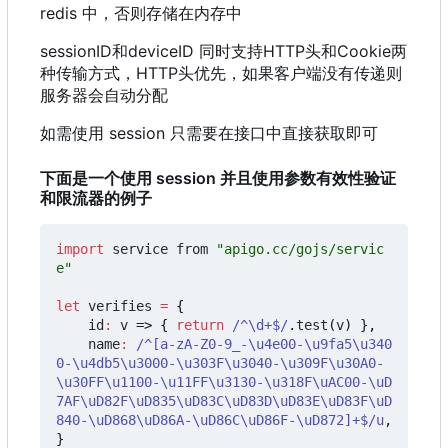
redis 中，否则存储在内存中
sessionID和deviceID 同时支持HTTP头和Cookie两
种传输方式
，
HTTP头优先
，
如果客户端没有传递则
服务器会自动分配
如需使用 session 只需要在接口中直接获取即可
下面是一个使用 session 并且使用参数有效性验证
和限流器的例子
import
service
from
"apigo.cc/gojs/servic
e"
let
verifies
=
{
id
:
v
=>
{
return
/^\d+$/
.
test
(
v
)
},
name
:
/^[a-zA-Z0-9_-\u4e00-\u9fa5\u340
0-\u4db5\u3000-\u303F\u3040-\u309F\u30A0-
\u30FF\u1100-\u11FF\u3130-\u318F\uAC00-\uD
7AF\uD82F\uD835\uD83C\uD83D\uD83E\uD83F\uD
840-\uD868\uD86A-\uD86C\uD86F-\uD872]+$/u
,
}