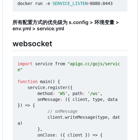
docker run -e 
SERVICE_LISTEN
=
所有配置方式的优先级为 s.config > 环境变量 >
env.yml > service.yml
websocket
import
service
from
"apigo.cc/gojs/servic
e"
function
main
()
{
service
.
register
({
method
:
'WS'
,
path
:
'/ws'
,
onMessage
:
({
client
,
type
,
data
})
=>
{
client
.
writeMessage
(
type
,
dat
a
)
},
onClose
:
({
client
})
=>
{