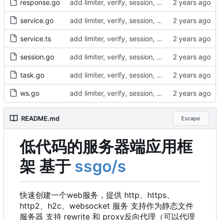
response.go
add limiter, verify, session, websocket ...
service.go
add limiter, verify, session, websocket ...
service.ts
add limiter, verify, session, websocket ...
session.go
add limiter, verify, session, websocket ...
task.go
add limiter, verify, session, websocket ...
ws.go
add limiter, verify, session, websocket ...
README.md
Escape
低代码的服务器端应用框
架 基于
ssgo/s
快速创建一个web服务
，
提供 http、https、
http2、h2c、websocket 服务 支持作为静态文件
服务器 支持 rewrite 和 proxy反向代理
（
可以代理