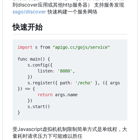
到discover应用或其他http服务器
）
支持服务发现
ssgo/discover
快速构建一个服务网络
快速开始
import
s
from
"apigo.cc/gojs/service"
func
main
()
{
s
.
config
({
listen
:
'8080'
,
})
s
.
register
({
path
:
'/echo'
},
({
args
})
=>
{
return
args
.
name
})
s
.
start
()
}
受Javascript虚拟机机制限制简单方式是单线程
，
大
量耗时请求压力下可能难以胜任