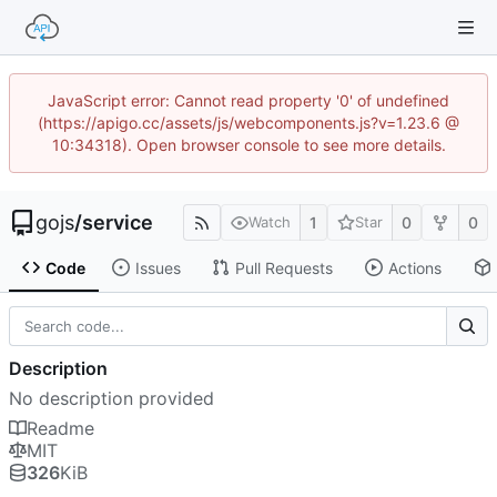
JavaScript error: Cannot read property '0' of undefined
(https://apigo.cc/assets/js/webcomponents.js?v=1.23.6 @
10:34318). Open browser console to see more details.
gojs
/
service
1
0
0
Watch
Star
Code
Issues
Pull Requests
Actions
Description
No description provided
Readme
MIT
326
KiB