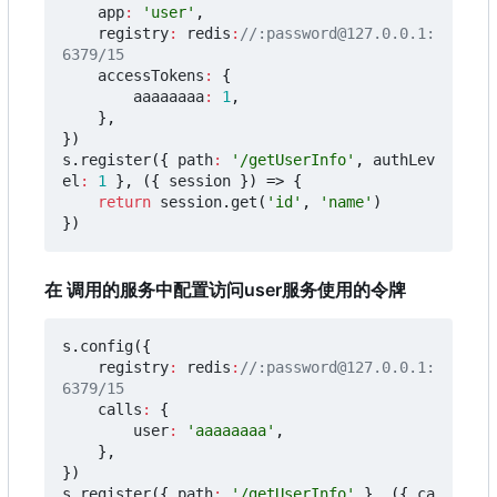
app
:
'user'
,
registry
:
redis
:
//:password@127.0.0.1:
accessTokens
:
{
aaaaaaaa
:
1
,
},
})
s
.
register
({
path
:
'/getUserInfo'
,
authLev
el
:
1
},
({
session
})
=>
{
return
session
.
get
(
'id'
,
'name'
)
})
在 调用的服务中配置访问user服务使用的令牌
s
.
config
({
registry
:
redis
:
//:password@127.0.0.1:
calls
:
{
user
:
'aaaaaaaa'
,
},
})
s
.
register
({
path
:
'/getUserInfo'
},
({
ca