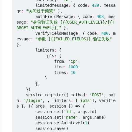
limitedMessage
:
{
code
:
429
,
messa
ge
:
"访问过于频繁"
},
authFieldMessage
:
{
code
:
403
,
mes
sage
:
"身份验证失败 [{{USER_AUTHLEVEL}}/{{T
ARGET_AUTHLEVEL}}]"
},
verifyFieldMessage
:
{
code
:
400
,
m
essage
:
"参数 [{{FAILED_FIELDS}} 验证失败"
},
limiters
:
{
ip1s
:
{
from
:
'ip'
,
time
:
1000
,
times
:
10
}
},
})
service
.
register
({
method
:
'POST'
,
pat
h
:
'/login'
,
,
limiters
:
[
'ip1s'
],
verifie
s
},
({
args
,
session
})
=>
{
session
.
set
(
'id'
,
args
.
id
)
session
.
set
(
'name'
,
args
.
name
)
session
.
setAuthLevel
(
1
)
session
.
save
()