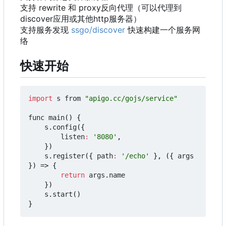
支持 rewrite 和 proxy反向代理
（
可以代理到
discover应用或其他http服务器
）
支持服务发现
ssgo/discover
快速构建一个服务网
络
快速开始
import
s
from
"apigo.cc/gojs/service"
func
main
()
{
s
.
config
({
listen
:
'8080'
,
})
s
.
register
({
path
:
'/echo'
},
({
args
})
=>
{
return
args
.
name
})
s
.
start
()
}