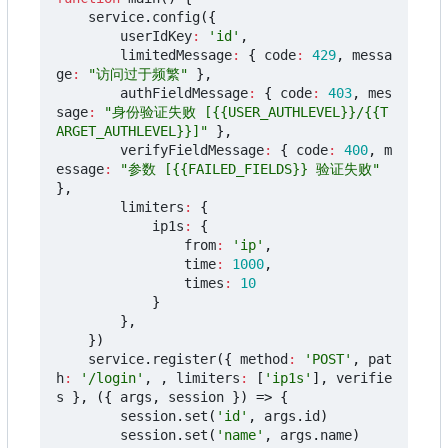
service
.
config
({
userIdKey
:
'id'
,
limitedMessage
:
{
code
:
429
,
messa
ge
:
"访问过于频繁"
},
authFieldMessage
:
{
code
:
403
,
mes
sage
:
"身份验证失败 [{{USER_AUTHLEVEL}}/{{T
ARGET_AUTHLEVEL}}]"
},
verifyFieldMessage
:
{
code
:
400
,
m
essage
:
"参数 [{{FAILED_FIELDS}} 验证失败"
},
limiters
:
{
ip1s
:
{
from
:
'ip'
,
time
:
1000
,
times
:
10
}
},
})
service
.
register
({
method
:
'POST'
,
pat
h
:
'/login'
,
,
limiters
:
[
'ip1s'
],
verifie
s
},
({
args
,
session
})
=>
{
session
.
set
(
'id'
,
args
.
id
)
session
.
set
(
'name'
,
args
.
name
)