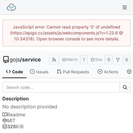
JavaScript error: Cannot read property '0' of undefined
(https://apigo.cc/assets/js/webcomponents.js?v=1.23.6 @
10:34318). Open browser console to see more details.
gojs
/
service
1
0
0
Watch
Star
Code
Issues
Pull Requests
Actions
Description
No description provided
Readme
MIT
326
KiB