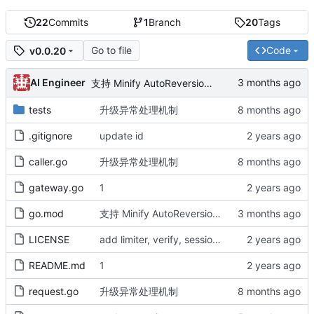
22
Commits
1
Branch
20
Tags
Go to file
Code
v0.0.20
AI Engineer
支持 Minify AutoReversion 等
tests
升级异常处理机制
.gitignore
update id
caller.go
升级异常处理机制
gateway.go
1
go.mod
支持 Minify AutoReversion 等
LICENSE
add limiter, verify, session, websocket ...
README.md
1
request.go
升级异常处理机制