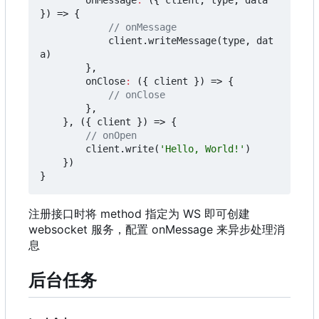
onMessage
:
({
client
,
type
,
data
})
=>
{
client
.
writeMessage
(
type
,
dat
a
)
},
onClose
:
({
client
})
=>
{
},
},
({
client
})
=>
{
client
.
write
(
'Hello, World!'
)
})
}
注册接口时将 method 指定为 WS 即可创建
websocket 服务，配置 onMessage 来异步处理消
息
后台任务