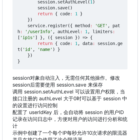
session
.
setAuthLevel
(
1
)
session
.
save
()
return
{
code
:
1
}
})
service
.
register
({
method
:
'GET'
,
pat
h
:
'/userInfo'
,
authLevel
:
1
,
limiters
:
[
'ip1s'
]
},
({
session
})
=>
{
return
{
code
:
1
,
data
:
session
.
ge
t
(
'id'
,
'name'
)
}
})
}
session对象自动注入
，
无需任何其他操作。修改
session后需要使用 session.save 来保存
调用 session.setAuthLevel 可以设置用户权限，当
接口注册的 authLevel 大于0时可以基于 session 中
的设置进行访问控制
配置了 userIdKey 后，会自动将 session 的用户ID
记录在访问日志中
，
方便对用户的访问进行分析和统
计
示例中创建了一个每个IP每秒允许10次请求的限流器
并且在接口中使用了这个限流器