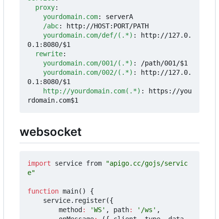
proxy
:
yourdomain.com
:
serverA
/abc
:
http://HOST:PORT/PATH
yourdomain.com/def/(.*)
:
http://127.0.
0.1:8080/$1
rewrite
:
yourdomain.com/001/(.*)
:
/path/001/$1
yourdomain.com/002/(.*)
:
http://127.0.
0.1:8080/$1
http://yourdomain.com(.*)
:
https://you
rdomain.com$1
websocket
import
service
from
"apigo.cc/gojs/servic
e"
function
main
()
{
service
.
register
({
method
:
'WS'
,
path
:
'/ws'
,