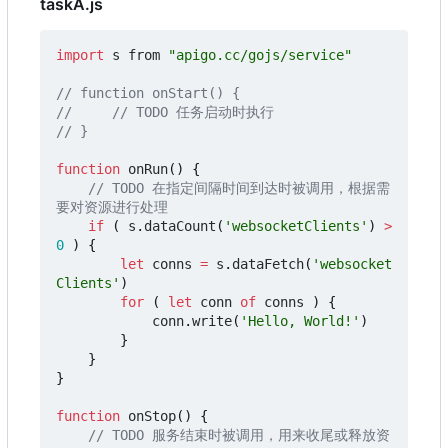
taskA.js
import
s
from
"apigo.cc/gojs/service"
function
onRun
()
{
// TODO 在指定间隔时间到达时被调用，根据需
if
(
s
.
dataCount
(
'websocketClients'
)
>
0
)
{
let
conns
=
s
.
dataFetch
(
'websocket
Clients'
)
for
(
let
conn
of
conns
)
{
conn
.
write
(
'Hello, World!'
)
}
}
}
function
onStop
()
{
// TODO 服务结束时被调用，用来收尾或释放资