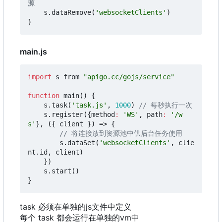
s
.
dataRemove
(
'websocketClients'
)
}
main.js
import
s
from
"apigo.cc/gojs/service"
function
main
()
{
s
.
task
(
'task.js'
,
1000
)
s
.
register
({
method
:
'WS'
,
path
:
'/w
s'
},
({
client
})
=>
{
s
.
dataSet
(
'websocketClients'
,
clie
nt
.
id
,
client
)
})
s
.
start
()
}
task 必须在单独的js文件中定义
每个 task 都会运行在单独的vm中