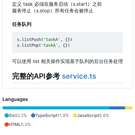
定义 task 必须在服务启动
（
s.start
）
之前
服务停止
（
s.stop
）
所有任务会被停止
任务队列
s
.
listPush
(
'taskA'
,
{})
s
.
listPop
(
'taskA'
,
{})
可以使用 list 相关操作实现基于队列的后台任务处理
完整的API参考
service.ts
Languages
Go
82.2%
TypeScript
11.9%
JavaScript
5.6%
HTML
0.3%