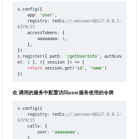
s
.
config
({
app
:
'user'
,
registry
:
redis
:
//:password@127.0.0.1:
accessTokens
:
{
aaaaaaaa
:
1
,
},
})
s
.
register
({
path
:
'/getUserInfo'
,
authLev
el
:
1
},
({
session
})
=>
{
return
session
.
get
(
'id'
,
'name'
)
})
在 调用的服务中配置访问user服务使用的令牌
s
.
config
({
registry
:
redis
:
//:password@127.0.0.1:
calls
:
{
user
:
'aaaaaaaa'
,
},