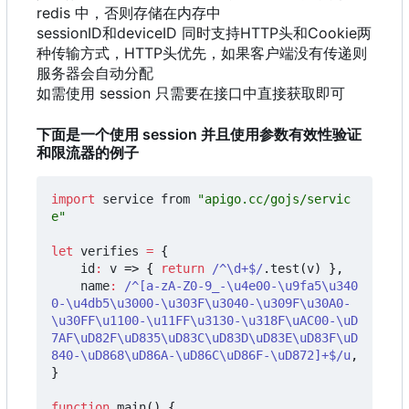
redis 中，否则存储在内存中
sessionID和deviceID 同时支持HTTP头和Cookie两
种传输方式
，
HTTP头优先
，
如果客户端没有传递则
服务器会自动分配
如需使用 session 只需要在接口中直接获取即可
下面是一个使用 session 并且使用参数有效性验证
和限流器的例子
import
service
from
"apigo.cc/gojs/servic
e"
let
verifies
=
{
id
:
v
=>
{
return
/^\d+$/
.
test
(
v
)
},
name
:
/^[a-zA-Z0-9_-\u4e00-\u9fa5\u340
0-\u4db5\u3000-\u303F\u3040-\u309F\u30A0-
\u30FF\u1100-\u11FF\u3130-\u318F\uAC00-\uD
7AF\uD82F\uD835\uD83C\uD83D\uD83E\uD83F\uD
840-\uD868\uD86A-\uD86C\uD86F-\uD872]+$/u
,
}
function
main
()
{