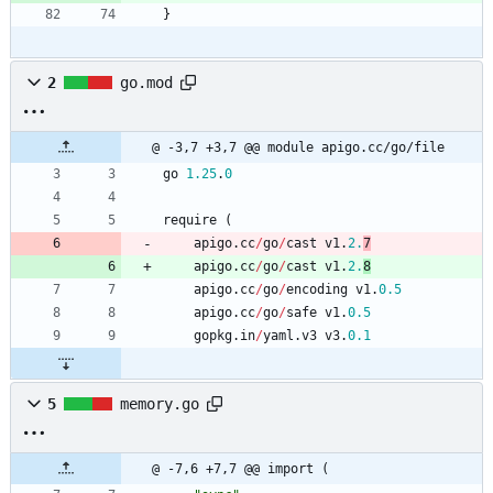
}
2
go.mod
@ -3,7 +3,7 @@ module apigo.cc/go/file
go
1.25
.
0
require
(
apigo
.
cc
/
go
/
cast
v1
.
2.
7
apigo
.
cc
/
go
/
cast
v1
.
2.
8
apigo
.
cc
/
go
/
encoding
v1
.
0.5
apigo
.
cc
/
go
/
safe
v1
.
0.5
gopkg
.
in
/
yaml
.
v3
v3
.
0.1
5
memory.go
@ -7,6 +7,7 @@ import (