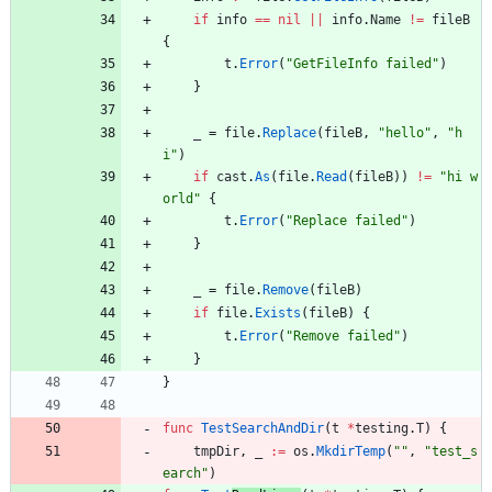
if
info
==
nil
||
info
.
Name
!=
fileB
{
t
.
Error
(
"GetFileInfo failed"
)
}
_
=
file
.
Replace
(
fileB
,
"hello"
,
"h
i"
)
if
cast
.
As
(
file
.
Read
(
fileB
)
)
!=
"hi w
orld"
{
t
.
Error
(
"Replace failed"
)
}
_
=
file
.
Remove
(
fileB
)
if
file
.
Exists
(
fileB
)
{
t
.
Error
(
"Remove failed"
)
}
}
func
TestSearchAndDir
(
t
*
testing
.
T
)
{
tmpDir
,
_
:=
os
.
MkdirTemp
(
""
,
"test_s
earch"
)