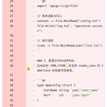
```go
import "apigo.cc/go/file"
// 简单读取与写入
content := file.MustRead("config.txt")
file.Write("log.txt", "operation succes
s")
// 按行读取
lines := file.MustReadLines("list.txt")
```
### 2. 配置文件自动序列化
自动识别 YAML/JSON
，
并支持 snake_case 到 C
amelCase 的智能字段映射。
```go
type AppConfig struct {
    UserName string 
`yaml:"user_name"`
    Port     int    
`json:"port"`
}