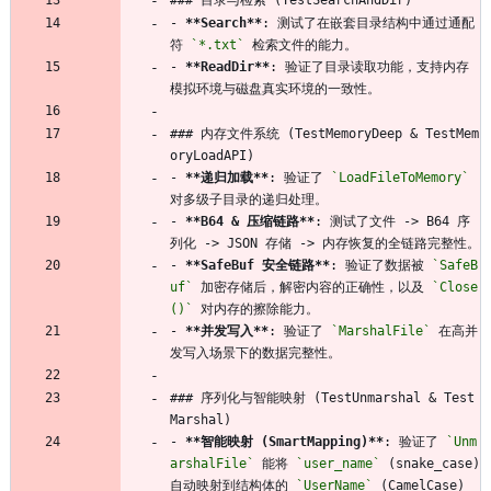
### 目录与检索 (TestSearchAndDir)
- 
**Search**
: 测试了在嵌套目录结构中通过通配
符 
`*.txt`
 检索文件的能力。
- 
**ReadDir**
: 验证了目录读取功能，支持内存
模拟环境与磁盘真实环境的一致性。
### 内存文件系统 (TestMemoryDeep 
&
 TestMem
oryLoadAPI)
- 
**递归加载**
: 验证了 
`LoadFileToMemory`
对多级子目录的递归处理。
- 
**B64 & 压缩链路**
: 测试了文件 -> B64 序
列化 -> JSON 存储 -> 内存恢复的全链路完整性。
- 
**SafeBuf 安全链路**
: 验证了数据被 
`SafeB
uf`
 加密存储后，解密内容的正确性，以及 
`Close
()`
 对内存的擦除能力。
- 
**并发写入**
: 验证了 
`MarshalFile`
 在高并
发写入场景下的数据完整性。
### 序列化与智能映射 (TestUnmarshal 
&
 Test
Marshal)
- 
**智能映射 (SmartMapping)**
: 验证了 
`Unm
arshalFile`
 能将 
`user_name`
 (snake_case) 
自动映射到结构体的 
`UserName`
 (CamelCase) 