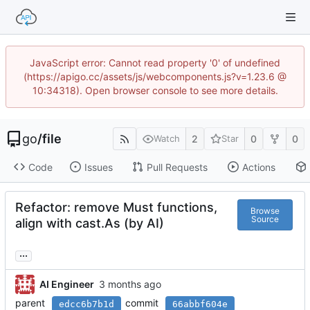
JavaScript error: Cannot read property '0' of undefined
(https://apigo.cc/assets/js/webcomponents.js?v=1.23.6 @
10:34318). Open browser console to see more details.
go
/
file
2
0
0
Watch
Star
Code
Issues
Pull Requests
Actions
Refactor: remove Must functions,
Browse
Source
align with cast.As (by AI)
...
AI Engineer
parent
commit
edcc6b7b1d
66abbf604e