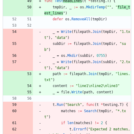
func
Test
ReadLines
(
t
*
testing
.
T
)
{
tmpDir
,
_
:=
os
.
MkdirTemp
(
""
,
"
file_t
est_lines
"
)
defer
os
.
RemoveAll
(
tmpDir
)
_
=
Write
(
filepath
.
Join
(
tmpDir
,
"1.tx
t"
)
,
"data"
)
subDir
:=
filepath
.
Join
(
tmpDir
,
"su
b"
)
_
=
os
.
Mkdir
(
subDir
,
0755
)
_
=
Write
(
filepath
.
Join
(
subDir
,
"2.tx
t"
)
,
"data"
)
path
:=
filepath
.
Join
(
tmpDir
,
"lines.
txt"
)
content
:=
"line1\nline2\nline3"
_
=
file
.
Write
(
path
,
content
)
t
.
Run
(
"Search"
,
func
(
t
*
testing
.
T
)
{
matches
:=
Search
(
tmpDir
,
"*.tx
t"
)
if
len
(
matches
)
!=
2
{
t
.
Errorf
(
"Expected 2 matches, 