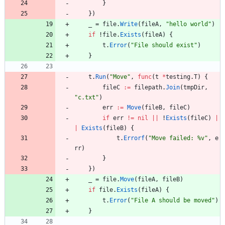
}
}
)
_
=
file
.
Write
(
fileA
,
"hello world"
)
if
!
file
.
Exists
(
fileA
)
{
t
.
Error
(
"File should exist"
)
}
t
.
Run
(
"Move"
,
func
(
t
*
testing
.
T
)
{
fileC
:=
filepath
.
Join
(
tmpDir
,
"c.txt"
)
err
:=
Move
(
fileB
,
fileC
)
if
err
!=
nil
||
!
Exists
(
fileC
)
|
|
Exists
(
fileB
)
{
t
.
Errorf
(
"Move failed: %v"
,
e
rr
)
}
}
)
_
=
file
.
Move
(
fileA
,
fileB
)
if
file
.
Exists
(
fileA
)
{
t
.
Error
(
"File A should be moved"
)
}