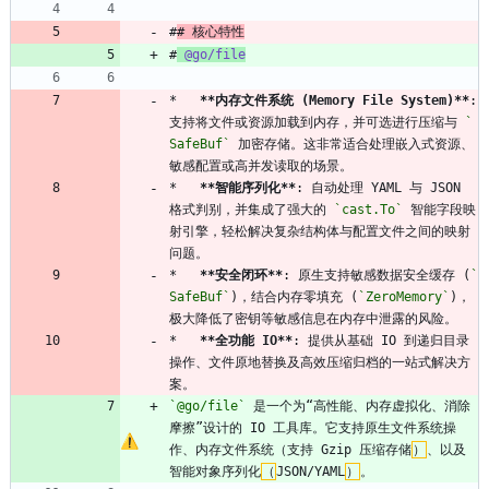
#
# 核心特性
#
@go/file
*   
**内存文件系统 (Memory File System)**
: 
支持将文件或资源加载到内存，并可选进行压缩与 
`
SafeBuf`
 加密存储。这非常适合处理嵌入式资源、
敏感配置或高并发读取的场景。
*   
**智能序列化**
: 自动处理 YAML 与 JSON 
格式判别，并集成了强大的 
`cast.To`
 智能字段映
射引擎，轻松解决复杂结构体与配置文件之间的映射
问题。
*   
**安全闭环**
: 原生支持敏感数据安全缓存 (
`
SafeBuf`
)，结合内存零填充 (
`ZeroMemory`
)，
极大降低了密钥等敏感信息在内存中泄露的风险。
*   
**全功能 IO**
: 提供从基础 IO 到递归目录
操作、文件原地替换及高效压缩归档的一站式解决方
案。
`@go/file`
 是一个为“高性能、内存虚拟化、消除
摩擦”设计的 IO 工具库。它支持原生文件系统操
作、内存文件系统（支持 Gzip 压缩存储
）
、以及
智能对象序列化
（
JSON/YAML
）
。