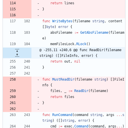
return
lines
}
func
WriteBytes
(
filename
string
,
content
[
]
byte
)
error
{
absFilename
:=
GetAbsFilename
(
filenam
e
)
memFilesLock
.
RLock
(
)
@ -255,11 +240,6 @@ func ReadDir(filename 
string) ([]FileInfo, error) {
return
out
,
nil
}
func
MustReadDir
(
filename
string
)
[
]
FileI
nfo
{
files
,
_
:=
ReadDir
(
filename
)
return
files
}
func
RunCommand
(
command
string
,
args
...
s
tring
)
(
[
]
string
,
error
)
{
cmd
:=
exec
.
Command
(
command
,
args
...
)