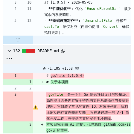
## [1.0.5] - 2026-05-05
- 
**性能优化**
: 优化 
`EnsureParentDir`
，减少
冗余的系统调用。
- 
**基础设施对齐**
: 
`UnmarshalFile`
 迁移至 
`
cast.To`
 语义对齐（内部仍使用 
`Convert`
 确保
指针更新）。
132
README.md
@ -1,105 +1,53 @@
# 
go/file (v1.0.4)
# 
关于本项目
`go/file`
 是一个为 Go 语言项目设计的轻量级、
高性能且具备内存安全特性的文件系统操作与资源管
理库。它封装了常见的文件 IO、对象序列化、归档
压缩及内存文件映射功能
，
旨在通过统一的 API 简
化开发工作，并提供内置的安全闭环保障
。
本项目完全由 AI 维护。代码源自 github.com/ss
go/u 的重构
。