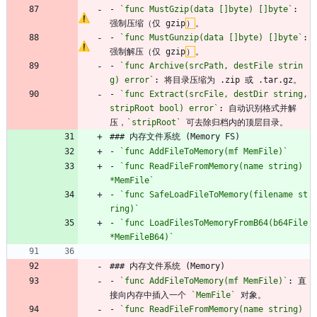
- 
`func MustGzip(data []byte) []byte`
: 
强制压缩（仅 gzip
）
。
- 
`func MustGunzip(data []byte) []byte`
: 
强制解压（仅 gzip
）
。
- 
`func Archive(srcPath, destFile strin
g) error`
: 将目录压缩为 .zip 或 .tar.gz。
- 
`func Extract(srcFile, destDir string, 
stripRoot bool) error`
: 自动识别格式并解
压，
`stripRoot`
 可去除归档内的顶层目录。
### 内存文件系统 (Memory FS)
- 
`func AddFileToMemory(mf MemFile)`
- 
`func ReadFileFromMemory(name string) 
*MemFile`
- 
`func SafeLoadFileToMemory(filename st
ring)`
- 
`func LoadFilesToMemoryFromB64(b64File 
*MemFileB64)`
### 内存文件系统 (Memory)
- 
`func AddFileToMemory(mf MemFile)`
: 直
接向内存中插入一个 
`MemFile`
 对象。
- 
`func ReadFileFromMemory(name string) 