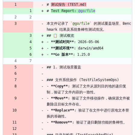
# 
测试报告 (TEST.md)
# 
Test Report: 
@go/file
本文件记录了 
`@go/file`
 的测试覆盖场景、Benc
hmark 结果及系统鲁棒性测试情况。
## 📋 测试概览
- 
**测试时间**
: 2026-05-06
- 
**测试环境**
: darwin/amd64
- 
**Go 版本**
: 1.25.0
## 1. 测试场景覆盖
### 文件系统操作 (TestFileSystemOps)
- 
**Copy**
: 测试了文件从源到目的地的递归复
制，验证了文件内容的一致性。
- 
**Move**
: 验证了文件移动操作，确保源文件被
删除且目标文件存在。
- 
**Replace**
: 验证了在文件中进行原地文本替
换的准确性。
- 
**Remove**
: 验证了递归删除功能的鲁棒性。