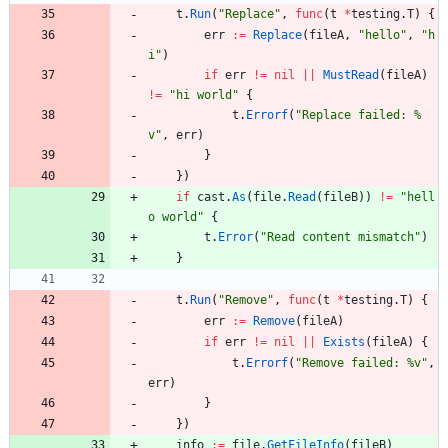
t
.
Run
(
"Replace"
,
func
(
t
*
testing
.
T
)
{
err
:=
Replace
(
fileA
,
"hello"
,
"h
i"
)
if
err
!=
nil
||
MustRead
(
fileA
)
!=
"hi world"
{
t
.
Errorf
(
"Replace failed: %
v"
,
err
)
}
}
)
if
cast
.
As
(
file
.
Read
(
fileB
)
)
!=
"hell
o world"
{
t
.
Error
(
"Read content mismatch"
)
}
t
.
Run
(
"Remove"
,
func
(
t
*
testing
.
T
)
{
err
:=
Remove
(
fileA
)
if
err
!=
nil
||
Exists
(
fileA
)
{
t
.
Errorf
(
"Remove failed: %v"
,
err
)
}
}
)
info
:=
file
.
GetFileInfo
(
fileB
)