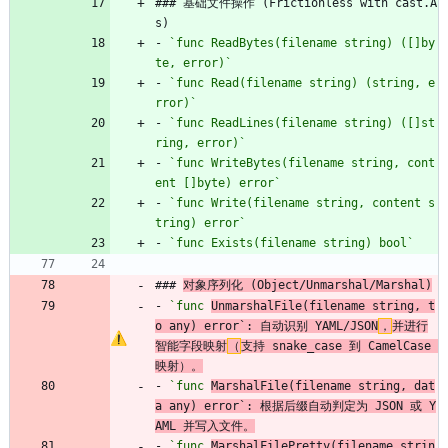
### 基础文件操作 (Frictionless with cast.A
s)
- 
`func ReadBytes(filename string) ([]by
te, error)`
- 
`func Read(filename string) (string, e
rror)`
- 
`func ReadLines(filename string) ([]st
ring, error)`
- 
`func WriteBytes(filename string, cont
ent []byte) error`
- 
`func Write(filename string, content s
tring) error`
- 
`func Exists(filename string) bool`
### 
对象序列化 (Object/Unmarshal/Marshal)
- 
`func 
UnmarshalFile(filename string, t
o any) error`: 自动识别 YAML/JSON
，
并进行
智能字段映射
（
支持 snake_case 到 CamelCase 
映射）。
- 
`func 
MarshalFile(filename string, dat
a any) error`: 根据后缀自动判定为 JSON 或 Y
AML 并写入文件。
- 
`func 
MarshalFilePretty(filename strin