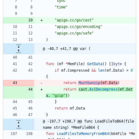
"sync"
"time"
"apigo.cc/go/cast"
"apigo.cc/go/encoding"
"apigo.cc/go/safe"
)
@ -40,7 +41,7 @@ var (
func
(
mf
*
MemFile
)
GetData
(
)
[
]
byte
{
if
mf
.
Compressed
&&
len
(
mf
.
Data
)
>
0
{
return
MustGunzip
(
mf
.
Data
)
return
cast
.
As
(
Decompress
(
mf
.
Dat
a
,
"gzip"
)
)
}
return
mf
.
Data
}
@ -197,7 +198,7 @@ func LoadFileToB64(file
name string) *MemFileB64 {
func
LoadFilesToMemoryFromB64
(
b64File
*
Me