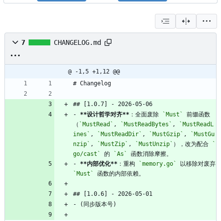
7
CHANGELOG.md
@ -1,5 +1,12 @@
# Changelog
## [1.0.7] - 2026-05-06
- 
**设计哲学对齐**
：全面废除 
`Must`
 前缀函数
（
`MustRead`
, 
`MustReadBytes`
, 
`MustReadL
ines`
, 
`MustReadDir`
, 
`MustGzip`
, 
`MustGu
nzip`
, 
`MustZip`
, 
`MustUnzip`
），改为配合 
`
go/cast`
 的 
`As`
 函数消除摩擦。
- 
**内部优化**
：重构 
`memory.go`
 以移除对废弃 
`Must`
 函数的内部依赖。
## [1.0.6] - 2026-05-01
- (同步版本号)