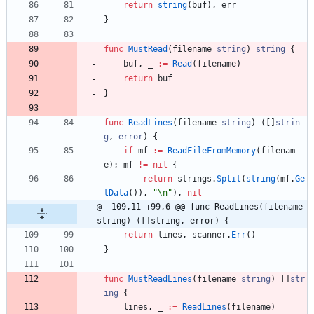
return
string
(
buf
)
,
err
}
func
MustRead
(
filename
string
)
string
{
buf
,
_
:=
Read
(
filename
)
return
buf
}
func
ReadLines
(
filename
string
)
(
[
]
strin
g
,
error
)
{
if
mf
:=
ReadFileFromMemory
(
filenam
e
)
;
mf
!=
nil
{
return
strings
.
Split
(
string
(
mf
.
Ge
tData
(
)
)
,
"\n"
)
,
nil
@ -109,11 +99,6 @@ func ReadLines(filename 
string) ([]string, error) {
return
lines
,
scanner
.
Err
(
)
}
func
MustReadLines
(
filename
string
)
[
]
str
ing
{
lines
,
_
:=
ReadLines
(
filename
)