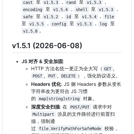
至
，
至
，
cast
v1.5.3
rand
v1.5.3
至
，
至
，
encoding
v1.5.4
shell
v1.5.3
至
，
至
，
safe
v1.5.2
id
v1.5.4
file
至
，
至
，
至
v1.5.5
config
v1.5.3
log
。
v1.5.8
v1.5.1 (2026-06-08)
JS 对齐 & 安全加固
:
HTTP 方法名统一更正为全大写（
,
GET
,
,
），强化协议语义。
POST
PUT
DELETE
Headers 优化
: JS 侧 Headers 参数从变长
字符串改为更符合 JS 习惯
的
对象。
map[string]string
深度安全扫描
: 在
请求中对
POST/PUT
涉及的文件路径进行前置扫
Multipart
描，强制通
过
校验，
file.VerifyPathForSafeMode