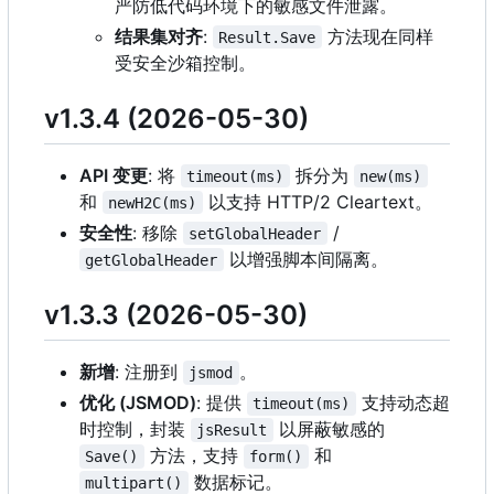
严防低代码环境下的敏感文件泄露。
结果集对齐
:
方法现在同样
Result.Save
受安全沙箱控制。
v1.3.4 (2026-05-30)
API 变更
: 将
拆分为
timeout(ms)
new(ms)
和
以支持 HTTP/2 Cleartext。
newH2C(ms)
安全性
: 移除
/
setGlobalHeader
以增强脚本间隔离。
getGlobalHeader
v1.3.3 (2026-05-30)
新增
: 注册到
。
jsmod
优化 (JSMOD)
: 提供
支持动态超
timeout(ms)
时控制，封装
以屏蔽敏感的
jsResult
方法，支持
和
Save()
form()
数据标记。
multipart()