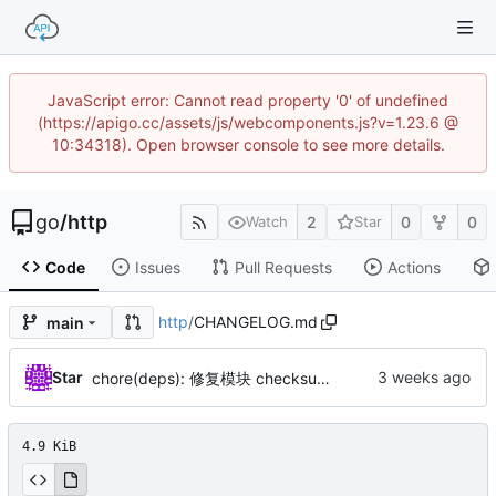
JavaScript error: Cannot read property '0' of undefined
(https://apigo.cc/assets/js/webcomponents.js?v=1.23.6 @
10:34318). Open browser console to see more details.
go
/
http
2
0
0
Watch
Star
Code
Issues
Pull Requests
Actions
http
/
CHANGELOG.md
main
Star
chore(deps): 修复模块 checksum（by AI）
4.9 KiB