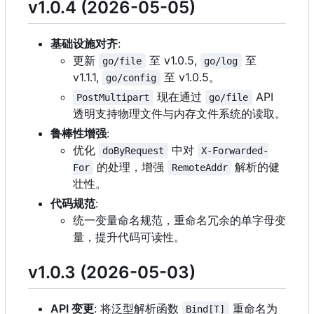
v1.0.4 (2026-05-05)
基础设施对齐
:
更新
至 v1.0.5,
至
go/file
go/log
v1.1.1,
至 v1.0.5。
go/config
现在通过
API
PostMultipart
go/file
透明支持物理文件与内存文件系统的读取。
鲁棒性增强
:
优化
中对
doByRequest
X-Forwarded-
的处理，增强
解析的健
For
RemoteAddr
壮性。
代码规范
:
统一变量命名规范，重命名冗余的单字母变
量，提升代码可读性。
v1.0.3 (2026-05-03)
API 变更
: 将泛型解析函数
重命名为
Bind[T]