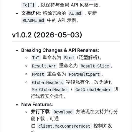
，以保持与全局 API 风格一致。
To[T]
文档优化
: 移除冗余的
，更新
AI.md
中的 API 示例。
README.md
v1.0.2 (2026-05-03)
Breaking Changes & API Renames
:
重命名为
(泛型解析)。
ToT
Bind
重命名为
。
Result.Arr
Result.Slice
重命名为
。
MPost
PostMultipart
字段私有化，改为通过
GlobalHeaders
/
进
SetGlobalHeader
GetGlobalHeader
行线程安全操作。
New Features
:
并行下载
:
方法现在支持并行分
Download
段下载，可通
过
控制并发
client.MaxConnsPerHost