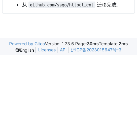
从
迁移完成。
github.com/ssgo/httpclient
Powered by Gitea
Version: 1.23.6 Page:
30ms
Template:
2ms
Licenses
API
沪ICP备2023015647号-3
English