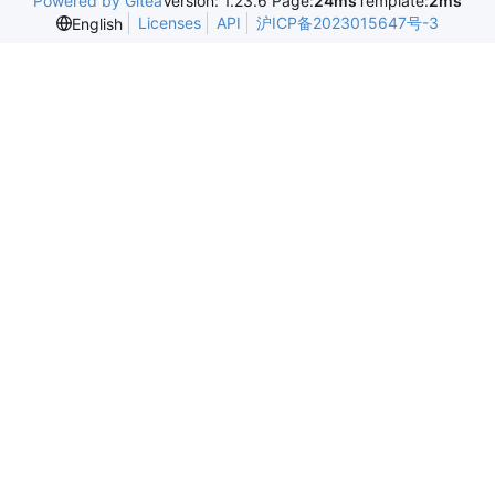
Powered by Gitea
Version: 1.23.6 Page:
24ms
Template:
2ms
Licenses
API
沪ICP备2023015647号-3
English