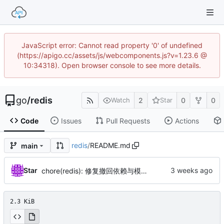
JavaScript error: Cannot read property '0' of undefined
(https://apigo.cc/assets/js/webcomponents.js?v=1.23.6 @
10:34318). Open browser console to see more details.
go
/
redis
2
0
0
Watch
Star
Code
Issues
Pull Requests
Actions
redis
/
README.md
main
Star
chore(redis): 修复撤回依赖与模块校验（by AI）
2.3 KiB