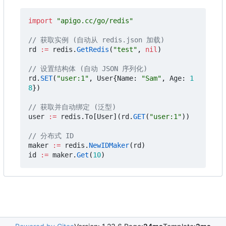
import
"apigo.cc/go/redis"
// 获取实例 (自动从 redis.json 加载)
rd
:=
redis
.
GetRedis
(
"test"
,
nil
)
// 设置结构体 (自动 JSON 序列化)
rd
.
SET
(
"user:1"
,
User
{
Name
:
"Sam"
,
Age
:
1
8
})
// 获取并自动绑定 (泛型)
user
:=
redis
.
To
[
User
](
rd
.
GET
(
"user:1"
))
// 分布式 ID
maker
:=
redis
.
NewIDMaker
(
rd
)
id
:=
maker
.
Get
(
10
)