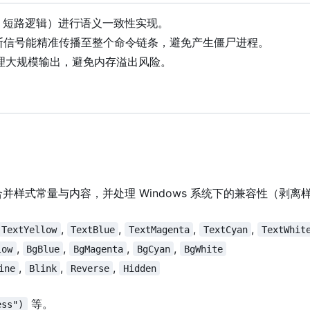
短路逻辑）进行语义一致性实现。
断信号能精准传播至整个命令链条，避免产生僵尸进程。
管理大规模输出，避免内存溢出风险。
合并样式常量与内容，并处理 Windows 系统下的兼容性（剥离
,
,
,
,
TextYellow
TextBlue
TextMagenta
TextCyan
TextWhit
,
,
,
,
low
BgBlue
BgMagenta
BgCyan
BgWhite
,
,
,
ine
Blink
Reverse
Hidden
等。
ess")