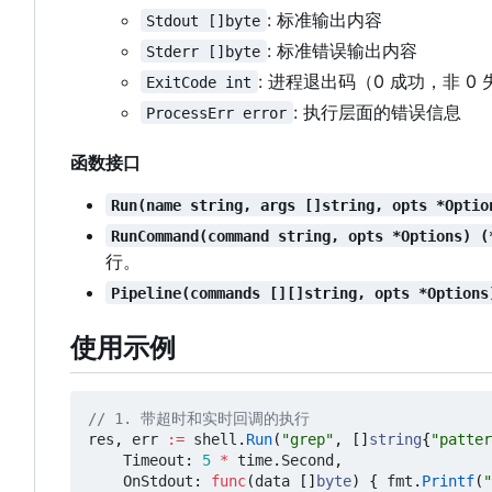
: 标准输出内容
Stdout []byte
: 标准错误输出内容
Stderr []byte
: 进程退出码
（
0 成功，非 0
ExitCode int
: 执行层面的错误信息
ProcessErr error
函数接口
Run(name string, args []string, opts *Optio
RunCommand(command string, opts *Options) (
行。
Pipeline(commands [][]string, opts *Options
使用示例
// 1. 带超时和实时回调的执行
res
,
err
:=
shell
.
Run
(
"grep"
,
[]
string
{
"patter
Timeout
:
5
*
time
.
Second
,
OnStdout
:
func
(
data
[]
byte
)
{
fmt
.
Printf
(
"