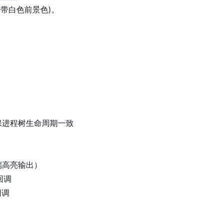
(带白色前景色)。
保进程树生命周期一致
端高亮输出）
获回调
回调