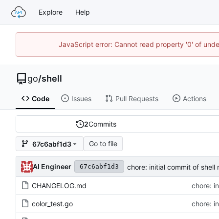
Explore
Help
JavaScript error: Cannot read property '0' of un
go
/
shell
Code
Issues
Pull Requests
Actions
2
Commits
Go to file
67c6abf1d3
AI Engineer
chore: initial commit of shell
67c6abf1d3
CHANGELOG.md
chore: in
color_test.go
chore: in