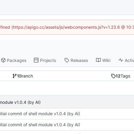
defined (https://apigo.cc/assets/js/webcomponents.js?v=1.23.6 @ 10:
Packages
Projects
Releases
Wiki
Activ
1
Branch
12
Tags
 module v1.0.4 (by AI)
itial commit of shell module v1.0.4 (by AI)
itial commit of shell module v1.0.4 (by AI)