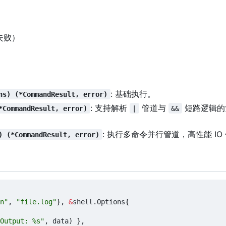
 失败）
: 基础执行。
ns) (*CommandResult, error)
: 支持解析
管道与
短路逻辑的
*CommandResult, error)
|
&&
: 执行多命令并行管道，高性能 IO
) (*CommandResult, error)
n"
,
"file.log"
},
&
shell
.
Options
{
Output: %s"
,
data
)
},