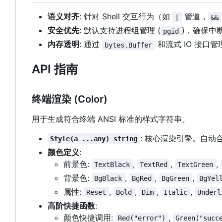
语义对齐
: 针对 Shell 交互行为（如
管道，
|
&&
安全优先
: 默认支持进程组管理 (
)，确保中
pgid
内存透明
: 通过
和流式 IO 接口
bytes.Buffer
API 指南
终端渲染 (Color)
用于生成符合终端 ANSI 标准的样式字符串。
: 核心渲染引擎。自动
Style(a ...any) string
颜色定义
:
前景色:
,
,
,
TextBlack
TextRed
TextGreen
背景色:
,
,
,
BgBlack
BgRed
BgGreen
BgYel
属性:
,
,
,
,
Reset
Bold
Dim
Italic
Underl
高阶快捷函数
:
颜色快捷调用:
,
Red("error")
Green("succ