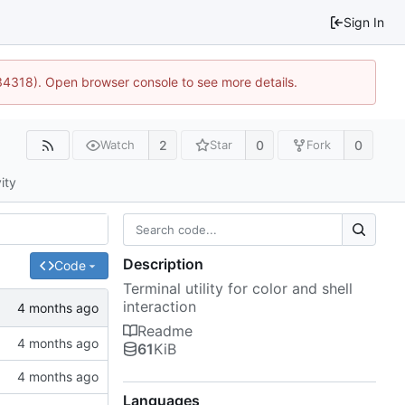
Sign In
34318). Open browser console to see more details.
2
0
0
Watch
Star
Fork
ity
Description
Code
Terminal utility for color and shell
interaction
Readme
61
KiB
Languages