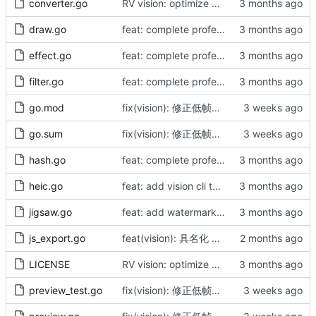
converter.go
RV vision: optimize Load, add benchmarks, and enhance robustness (by AI)
draw.go
feat: complete professional vision library with recognition and video support (by AI)
effect.go
feat: complete professional vision library with recognition and video support (by AI)
filter.go
feat: complete professional vision library with recognition and video support (by AI)
go.mod
fix(vision): 修正低帧率视频预览采样（by AI）
go.sum
fix(vision): 修正低帧率视频预览采样（by AI）
hash.go
feat: complete professional vision library with recognition and video support (by AI)
heic.go
feat: add vision cli tool and enhance preview/HEIC support (v1.0.9)
jigsaw.go
feat: add watermarking, slider jigsaw, and gif captcha (by AI)
js_export.go
feat(vision): 具名化 JS 导出并动态包裹错误（by AI）
LICENSE
RV vision: optimize Load, add benchmarks, and enhance robustness (by AI)
preview_test.go
fix(vision): 修正低帧率视频预览采样（by AI）