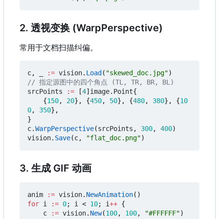
2. 透视变换 (WarpPerspective)
常用于文档扫描纠偏。
c
,
_
:=
vision
.
Load
(
"skewed_doc.jpg"
)
// 指定源图中的四个角点 (TL, TR, BR, BL)
srcPoints
:=
[
4
]
image
.
Point
{
{
150
,
20
},
{
450
,
50
},
{
480
,
380
},
{
10
0
,
350
},
}
c
.
WarpPerspective
(
srcPoints
,
300
,
400
)
vision
.
Save
(
c
,
"flat_doc.png"
)
3. 生成 GIF 动画
anim
:=
vision
.
NewAnimation
()
for
i
:=
0
;
i
<
10
;
i
++
{
c
:=
vision
.
New
(
100
,
100
,
"#FFFFFF"
)