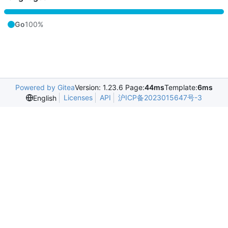
Go
100%
Powered by Gitea
Version: 1.23.6 Page:
44ms
Template:
6ms
Licenses
API
沪ICP备2023015647号-3
English