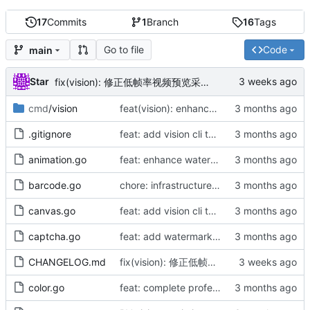
17
Commits
1
Branch
16
Tags
Go to file
Code
main
Star
fix(vision): 修正低帧率视频预览采样（by AI）
cmd
/vision
feat(vision): enhance GenerateVideoPreview with format detection and frame interval
.gitignore
feat: add vision cli tool and enhance preview/HEIC support (v1.0.9)
animation.go
feat: enhance watermarking with rotation, tiling, and GIF support (by AI)
barcode.go
chore: infrastructure alignment and doc sync (by checkall)
canvas.go
feat: add vision cli tool and enhance preview/HEIC support (v1.0.9)
captcha.go
feat: add watermarking, slider jigsaw, and gif captcha (by AI)
CHANGELOG.md
fix(vision): 修正低帧率视频预览采样（by AI）
color.go
feat: complete professional vision library with recognition and video support (by AI)