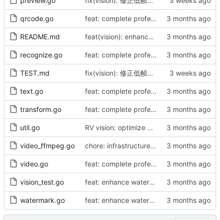
preview.go
fix(vision): 修正低帧率视频预览采样（by AI）
qrcode.go
feat: complete professional vision library with recognition and video support (by AI)
README.md
feat(vision): enhance GenerateVideoPreview with format detection and frame interval
recognize.go
feat: complete professional vision library with recognition and video support (by AI)
TEST.md
fix(vision): 修正低帧率视频预览采样（by AI）
text.go
feat: complete professional vision library with recognition and video support (by AI)
transform.go
feat: complete professional vision library with recognition and video support (by AI)
util.go
RV vision: optimize Load, add benchmarks, and enhance robustness (by AI)
video_ffmpeg.go
chore: infrastructure alignment and doc sync (by checkall)
video.go
feat: complete professional vision library with recognition and video support (by AI)
vision_test.go
feat: enhance watermarking with rotation, tiling, and GIF support (by AI)
watermark.go
feat: enhance watermarking with rotation, tiling, and GIF support (by AI)