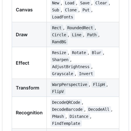
,
,
,
,
New
Load
Save
Clear
Canvas
,
,
,
Sub
Clone
Put
LoadFonts
,
,
Rect
RoundedRect
Draw
,
,
,
Circle
Line
Path
RandBG
,
,
,
Resize
Rotate
Blur
,
Sharpen
Effect
,
AdjustBrightness
,
Grayscale
Invert
,
,
WarpPerspective
FlipH
Transform
FlipV
,
DecodeQRCode
,
,
DecodeBarcode
DecodeAll
Recognition
,
,
PHash
Distance
FindTemplate