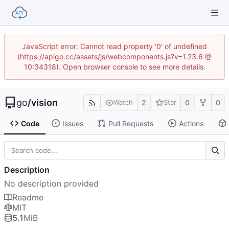
JavaScript error: Cannot read property '0' of undefined
(https://apigo.cc/assets/js/webcomponents.js?v=1.23.6 @
10:34318). Open browser console to see more details.
go
/
vision
2
0
0
Watch
Star
Code
Issues
Pull Requests
Actions
Description
No description provided
Readme
MIT
5.1
MiB