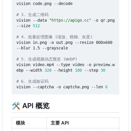
vision code.png --decode

# 3. 生成二维码
vision --data 
"https://apigo.cc"
 -o qr.png 
--size 
512
# 4. 批量处理图像 (缩放、模糊、灰度)
vision in.png -o out.png --resize 800x600 
--blur 1.5 --grayscale

# 5. 生成视频动态预览 (WebP)
vision video.mp4 --type video -o preview.w
ebp --width 
320
 --height 
180
 --step 
30
# 6. 生成验证码
vision --captcha -o captcha.png --len 
6
🛠 API 概览
模块
主要 API