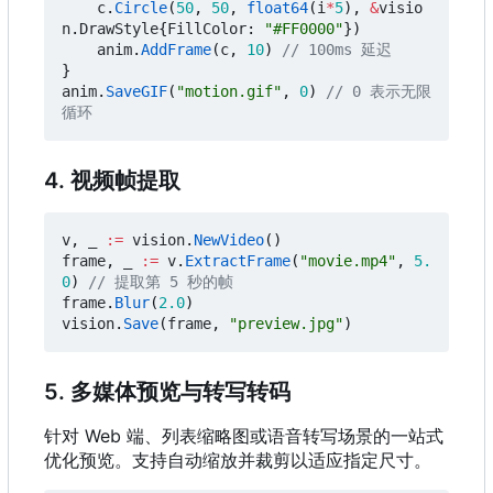
c
.
Circle
(
50
,
50
,
float64
(
i
*
5
),
&
visio
n
.
DrawStyle
{
FillColor
:
"#FF0000"
})
anim
.
AddFrame
(
c
,
10
)
// 100ms 延迟
}
anim
.
SaveGIF
(
"motion.gif"
,
0
)
// 0 表示无限
循环
4. 视频帧提取
v
,
_
:=
vision
.
NewVideo
()
frame
,
_
:=
v
.
ExtractFrame
(
"movie.mp4"
,
5.
0
)
// 提取第 5 秒的帧
frame
.
Blur
(
2.0
)
vision
.
Save
(
frame
,
"preview.jpg"
)
5. 多媒体预览与转写转码
针对 Web 端、列表缩略图或语音转写场景的一站式
优化预览。支持自动缩放并裁剪以适应指定尺寸。