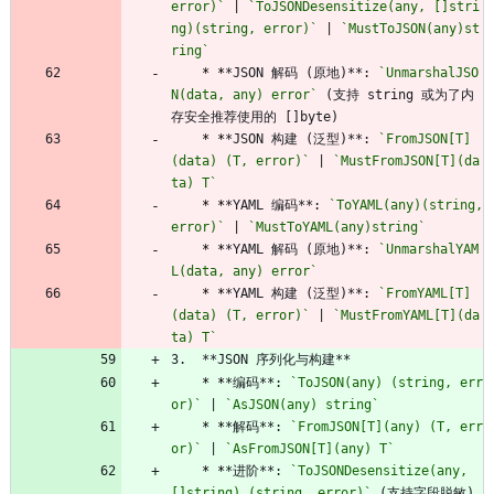
error)`
 | 
`ToJSONDesensitize(any, []stri
ng)(string, error)`
 | 
`MustToJSON(any)st
ring`
* *
*JSON 解码 (原地)**: 
`UnmarshalJSO
N(data, any) error`
 (支持 string 或为了内
存安全推荐使用的 []byte)
* *
*JSON 构建 (泛型)**: 
`FromJSON[T]
(data) (T, error)`
 | 
`MustFromJSON[T](da
ta) T`
* *
*YAML 编码**: 
`ToYAML(any)(string, 
error)`
 | 
`MustToYAML(any)string`
* *
*YAML 解码 (原地)**: 
`UnmarshalYAM
L(data, any) error`
* *
*YAML 构建 (泛型)**: 
`FromYAML[T]
(data) (T, error)`
 | 
`MustFromYAML[T](da
ta) T`
3.  **JSON 序列化与构建**
* *
*编码**: 
`ToJSON(any) (string, err
or)`
 | 
`AsJSON(any) string`
* *
*解码**: 
`FromJSON[T](any) (T, err
or)`
 | 
`AsFromJSON[T](any) T`
* *
*进阶**: 
`ToJSONDesensitize(any, 
[]string) (string, error)`
 (支持字段脱敏)