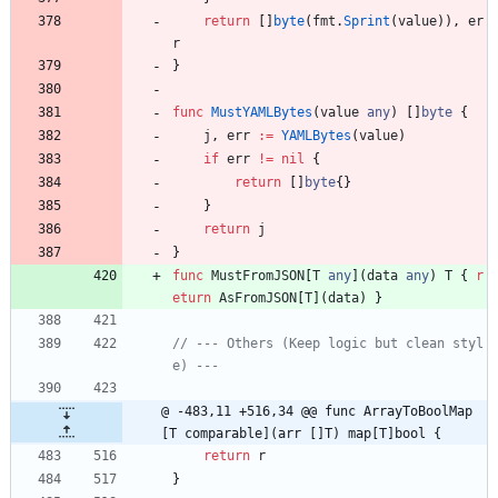
return
[
]
byte
(
fmt
.
Sprint
(
value
)
)
,
er
r
}
func
MustYAMLBytes
(
value
any
)
[
]
byte
{
j
,
err
:=
YAMLBytes
(
value
)
if
err
!=
nil
{
return
[
]
byte
{
}
}
return
j
}
func
MustFromJSON
[
T
any
]
(
data
any
)
T
{
r
eturn
AsFromJSON
[
T
]
(
data
)
}
// --- Others (Keep logic but clean styl
e) ---
@ -483,11 +516,34 @@ func ArrayToBoolMap
[T comparable](arr []T) map[T]bool {
return
r
}