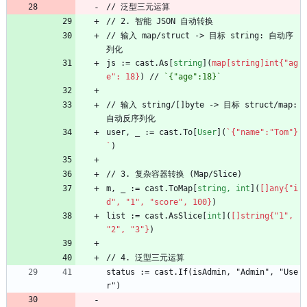
// 泛型三元运算
// 2. 智能 JSON 自动转换
// 输入 map/struct -> 目标 string: 自动序
列化
js := cast.As[
string
](
map[string]int{"ag
e": 18}
) // 
`{"age":18}`
// 输入 string/[]byte -> 目标 struct/map: 
自动反序列化
user, _ := cast.To[
User
](
`{"name":"Tom"}
`
)
// 3. 复杂容器转换 (Map/Slice)
m, _ := cast.ToMap[
string, int
](
[]any{"i
d", "1", "score", 100}
) 
list := cast.AsSlice[
int
](
[]string{"1", 
"2", "3"}
)
// 4. 泛型三元运算
status := cast.If(isAdmin, "Admin", "Use
r")