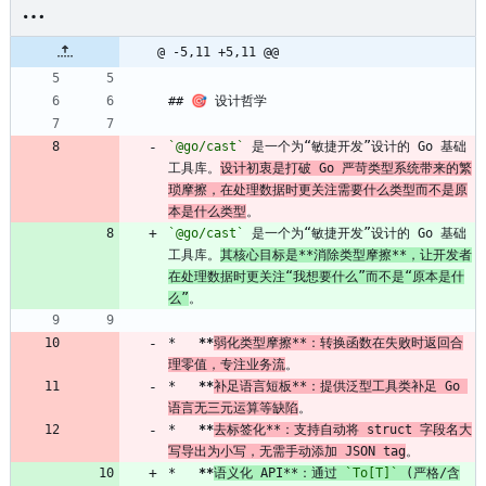
@ -5,11 +5,11 @@
## 🎯 设计哲学
`@go/cast`
 是一个为“敏捷开发”设计的 Go 基础
工具库。
设计初衷是打破 Go 严苛类型系统带来的繁
琐摩擦，在处理数据时更关注需要什么类型而不是原
本是什么类型
。
`@go/cast`
 是一个为“敏捷开发”设计的 Go 基础
工具库。
其核心目标是**消除类型摩擦**，让开发者
在处理数据时更关注“我想要什么”而不是“原本是什
么”
。
*   
**
弱化类型摩擦**：转换函数在失败时返回合
理零值，专注业务流
。
*   
**
补足语言短板**：提供泛型工具类补足 Go 
语言无三元运算等缺陷
。
*   
**
去标签化**：支持自动将 struct 字段名大
写导出为小写，无需手动添加 JSON tag
。
*   
**
语义化 API**：通过 
`To[T]`
 (严格/含