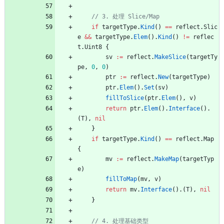
// 3. 处理 Slice/Map
if
targetType
.
Kind
(
)
==
reflect
.
Slic
e
&&
targetType
.
Elem
(
)
.
Kind
(
)
!=
reflec
t
.
Uint8
{
sv
:=
reflect
.
MakeSlice
(
targetTy
pe
,
0
,
0
)
ptr
:=
reflect
.
New
(
targetType
)
ptr
.
Elem
(
)
.
Set
(
sv
)
fillToSlice
(
ptr
.
Elem
(
)
,
v
)
return
ptr
.
Elem
(
)
.
Interface
(
)
.
(
T
)
,
nil
}
if
targetType
.
Kind
(
)
==
reflect
.
Map
{
mv
:=
reflect
.
MakeMap
(
targetTyp
e
)
fillToMap
(
mv
,
v
)
return
mv
.
Interface
(
)
.
(
T
)
,
nil
}
// 4. 处理基础类型