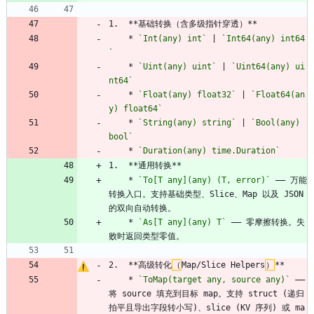
1.  **基础转换（含多级指针穿透）**
    * 
`Int(any) int`
 | 
`Int64(any) int64
`
    * 
`Uint(any) uint`
 | 
`Uint64(any) ui
nt64`
    * 
`Float(any) float32`
 | 
`Float64(an
y) float64`
    * 
`String(any) string`
 | 
`Bool(any) 
bool`
    * 
`Duration(any) time.Duration`
1.  **通用转换**
    * 
`To[T any](any) (T, error)`
 —— 万能
转换入口。支持基础类型、Slice、Map 以及 JSON 
的双向自动转换。
    * 
`As[T any](any) T`
 —— 零摩擦转换。失
败时返回类型零值。
2.  **高级转化
（
Map/Slice Helpers
）
**
    * 
`ToMap(target any, source any)`
 —— 
将 source 填充到目标 map。支持 struct (递归
拍平且导出字段转小写)、slice (KV 序列) 或 ma