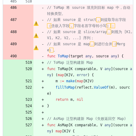
// ToMap 将 source 填充到目标 map 中，自动
转换类型。
// 如果 source 是 struct
，
则提取导出字段
（
含嵌入字段
，
字段名首字母转小写
）
；
// 如果 source 是 slice/array
，
则视为 [K1, 
V1, K2, V2, ...] 序列；
// 如果 source 是 map
，
则进行合并
（
Merg
e
）
。
func
ToMap
(
target
any
,
source
any
)
{
// ToMap 泛型构建新 Map
func
ToMap
[
K
comparable
,
V
any
]
(
source
a
ny
)
(
map
[
K
]
V
,
error
)
{
m
:=
make
(
map
[
K
]
V
)
fillToMap
(
reflect
.
ValueOf
(
m
)
,
sourc
e
)
return
m
,
nil
}
// AsMap 泛型构建新 Map (失败返回空 Map)
func
AsMap
[
K
comparable
,
V
any
]
(
source
a
ny
)
map
[
K
]
V
{