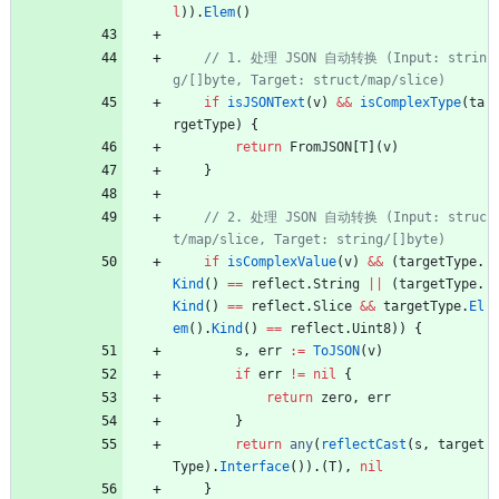
l
)
)
.
Elem
(
)
// 1. 处理 JSON 自动转换 (Input: strin
g/[]byte, Target: struct/map/slice)
if
isJSONText
(
v
)
&&
isComplexType
(
ta
rgetType
)
{
return
FromJSON
[
T
]
(
v
)
}
// 2. 处理 JSON 自动转换 (Input: struc
t/map/slice, Target: string/[]byte)
if
isComplexValue
(
v
)
&&
(
targetType
.
Kind
(
)
==
reflect
.
String
||
(
targetType
.
Kind
(
)
==
reflect
.
Slice
&&
targetType
.
El
em
(
)
.
Kind
(
)
==
reflect
.
Uint8
)
)
{
s
,
err
:=
ToJSON
(
v
)
if
err
!=
nil
{
return
zero
,
err
}
return
any
(
reflectCast
(
s
,
target
Type
)
.
Interface
(
)
)
.
(
T
)
,
nil
}