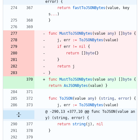
error) {
return
fastToJSONBytes
(
value
,
key
s
...
)
}
func
MustToJSONBytes
(
value
any
)
[
]
byte
{
j
,
err
:=
ToJSONBytes
(
value
)
if
err
!=
nil
{
return
[
]
byte
{
}
}
return
j
}
func
MustToJSONBytes
(
value
any
)
[
]
byte
{
return
AsJSONBytes
(
value
)
}
func
ToJSON
(
value
any
)
(
string
,
error
)
{
j
,
err
:=
ToJSONBytes
(
value
)
@ -290,13 +377,10 @@ func ToJSON(value an
y) (string, error) {
return
string
(
j
)
,
nil
}