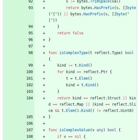
s
:=
bytes
.
TrimSpace
(
val
)
return
bytes
.
HasPrefix
(
s
,
[
]
byte
(
"{"
)
)
||
bytes
.
HasPrefix
(
s
,
[
]
byte
(
"
["
)
)
}
return
false
}
func
isComplexType
(
t
reflect
.
Type
)
bool
{
kind
:=
t
.
Kind
(
)
for
kind
==
reflect
.
Ptr
{
t
=
t
.
Elem
(
)
kind
=
t
.
Kind
(
)
}
return
kind
==
reflect
.
Struct
||
kin
d
==
reflect
.
Map
||
(
kind
==
reflect
.
Sli
ce
&&
t
.
Elem
(
)
.
Kind
(
)
!=
reflect
.
Uint8
)
}
func
isComplexValue
(
v
any
)
bool
{
if
v
==
nil
{