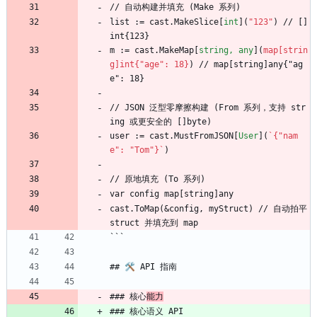
// 自动构建并填充 (Make 系列)
list := cast.MakeSlice[
int
](
"123"
) // []
int{123}
m := cast.MakeMap[
string, any
](
map[strin
g]int{"age": 18}
) // map[string]any{"ag
e": 18}
// JSON 泛型零摩擦构建 (From 系列，支持 str
ing 或更安全的 []byte)
user := cast.MustFromJSON[
User
](
`{"nam
e": "Tom"}`
)
// 原地填充 (To 系列)
var config map[string]any
cast.ToMap(
&
config, myStruct) // 自动拍平 
struct 并填充到 map
```
## 🛠 API 指南
### 核心
能力
### 核心语义 API