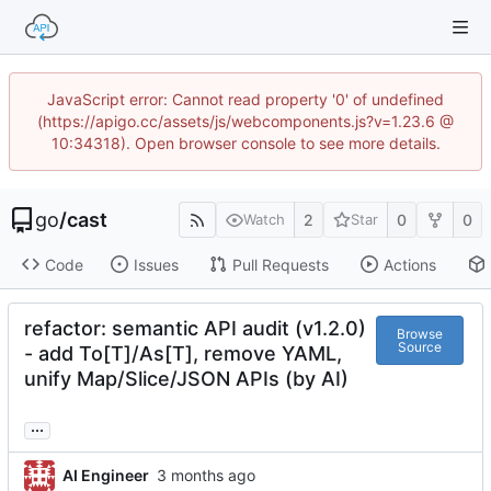
JavaScript error: Cannot read property '0' of undefined
(https://apigo.cc/assets/js/webcomponents.js?v=1.23.6 @
10:34318). Open browser console to see more details.
go
/
cast
2
0
0
Watch
Star
Code
Issues
Pull Requests
Actions
refactor: semantic API audit (v1.2.0)
Browse
Source
- add To[T]/As[T], remove YAML,
unify Map/Slice/JSON APIs (by AI)
...
AI Engineer