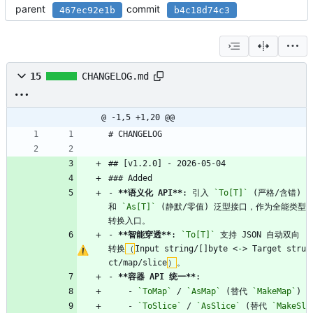
parent
commit
467ec92e1b
b4c18d74c3
15
CHANGELOG.md
@ -1,5 +1,20 @@
# CHANGELOG
## [v1.2.0] - 2026-05-04
### Added
- 
**语义化 API**
: 引入 
`To[T]`
 (严格/含错) 
和 
`As[T]`
 (静默/零值) 泛型接口，作为全能类型
转换入口。
- 
**智能穿透**
: 
`To[T]`
 支持 JSON 自动双向
转换
（
Input string/[]byte 
<
-
>
 Target stru
ct/map/slice
）
。
- 
**容器 API 统一**
: 
    - 
`ToMap`
 / 
`AsMap`
 (替代 
`MakeMap`
)
    - 
`ToSlice`
 / 
`AsSlice`
 (替代 
`MakeSl