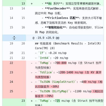
    - 
**
As
 系列**: 实现泛型零摩擦构建新对象。
    - 
**FastDecoder**
: 实现单路径流式解析，
跳过中间 Map 分配。
    - 
**Frictionless 匹配**
: 支持大小写不敏
感、忽略下划线等灵活的 Key 映射规则。
    - 
**智能初始化**
: 自动处理嵌套指针、Slice 
和 Map 的初始化。
@ -19,9 +20,9 @@
## 性能基准 (Benchmark Results - Intel(R) 
Core(TM) i9)
- 
`If`
: ~0.24 ns/op
- 
`Int64`
: ~20 ns/op
- 
`ToMap`
: ~7
00-800
 ns/op (含 Struct 拍平
与类型转换)
- 
`ToSlice`
: ~1
200-1400 ns/op (含 KV 展开
与类型转换
)
- 
`ToJSON (SimpleStruct)`
: ~4
40 ns/op (相
比旧版提升 ~30%)
- 
`ToJSON (DirtyMap)`
: ~1100 ns/op
 (相比旧
版提升 ~70%)
- 
`ToMap`
: ~7
25
 ns/op (含 Struct 拍平与类型
转换)