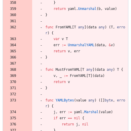
}
return
yaml
.
Unmarshal
(
b
,
value
)
}
func
FromYAML
[
T
any
]
(
data
any
)
(
T
,
erro
r
)
{
var
v
T
err
:=
UnmarshalYAML
(
data
,
&
v
)
return
v
,
err
}
func
MustFromYAML
[
T
any
]
(
data
any
)
T
{
v
,
_
:=
FromYAML
[
T
]
(
data
)
return
v
}
func
YAMLBytes
(
value
any
)
(
[
]
byte
,
erro
r
)
{
j
,
err
:=
yaml
.
Marshal
(
value
)
if
err
==
nil
{
return
j
,
nil
}