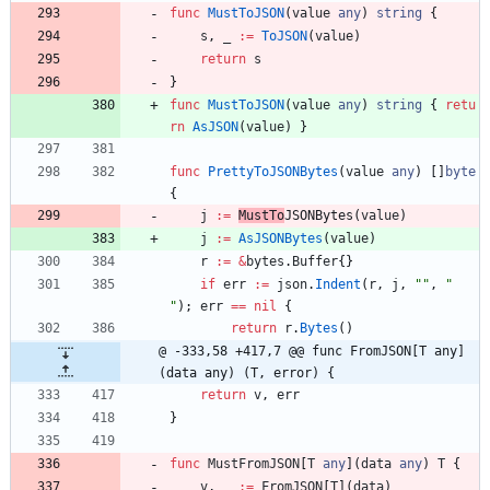
func
MustToJSON
(
value
any
)
string
{
s
,
_
:=
ToJSON
(
value
)
return
s
}
func
MustToJSON
(
value
any
)
string
{
retu
rn
AsJSON
(
value
)
}
func
PrettyToJSONBytes
(
value
any
)
[
]
byte
{
j
:=
MustTo
JSONBytes
(
value
)
j
:=
AsJSONBytes
(
value
)
r
:=
&
bytes
.
Buffer
{
}
if
err
:=
json
.
Indent
(
r
,
j
,
""
,
"  
"
)
;
err
==
nil
{
return
r
.
Bytes
(
)
@ -333,58 +417,7 @@ func FromJSON[T any]
(data any) (T, error) {
return
v
,
err
}
func
MustFromJSON
[
T
any
]
(
data
any
)
T
{
v
,
_
:=
FromJSON
[
T
]
(
data
)