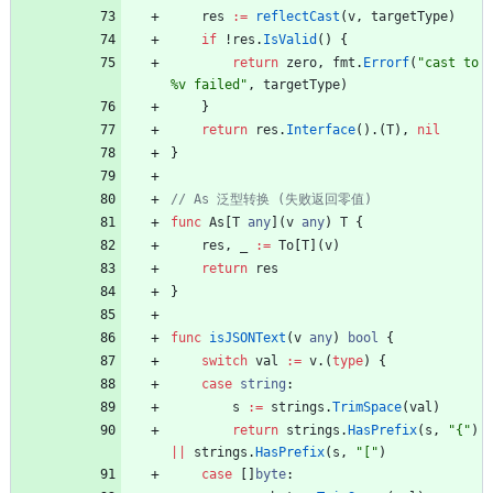
res
:=
reflectCast
(
v
,
targetType
)
if
!
res
.
IsValid
(
)
{
return
zero
,
fmt
.
Errorf
(
"cast to 
%v failed"
,
targetType
)
}
return
res
.
Interface
(
)
.
(
T
)
,
nil
}
// As 泛型转换 (失败返回零值)
func
As
[
T
any
]
(
v
any
)
T
{
res
,
_
:=
To
[
T
]
(
v
)
return
res
}
func
isJSONText
(
v
any
)
bool
{
switch
val
:=
v
.
(
type
)
{
case
string
:
s
:=
strings
.
TrimSpace
(
val
)
return
strings
.
HasPrefix
(
s
,
"{"
)
||
strings
.
HasPrefix
(
s
,
"["
)
case
[
]
byte
: