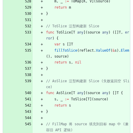
m
,
_
:=
ToMap
[
K
,
V
]
(
source
)
return
m
}
// ToSlice 泛型构建新 Slice
func
ToSlice
[
T
any
]
(
source
any
)
(
[
]
T
,
er
ror
)
{
var
s
[
]
T
fillToSlice
(
reflect
.
ValueOf
(
&
s
)
.
Elem
(
)
,
source
)
return
s
,
nil
}
// AsSlice 泛型构建新 Slice (失败返回空 Sli
ce)
func
AsSlice
[
T
any
]
(
source
any
)
[
]
T
{
s
,
_
:=
ToSlice
[
T
]
(
source
)
return
s
}
// FillMap 将 source 填充到目标 map 中 (兼
容旧 API 逻辑)