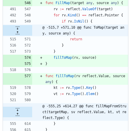
func
FillMap
(
target
any
,
source
any
)
{
rv
:=
reflect
.
ValueOf
(
target
)
for
rv
.
Kind
(
)
==
reflect
.
Pointer
{
if
rv
.
IsNil
(
)
{
@ -515,7 +571,10 @@ func ToMap(target an
y, source any) {
return
}
}
fillToMap
(
rv
,
source
)
}
func
fillToMap
(
rv
reflect
.
Value
,
source
any
)
{
kt
:=
rv
.
Type
(
)
.
Key
(
)
vt
:=
rv
.
Type
(
)
.
Elem
(
)
@ -555,25 +614,27 @@ func fillMapFromStru
ct(targetMap, sv reflect.Value, kt, vt re
flect.Type) {
}
}