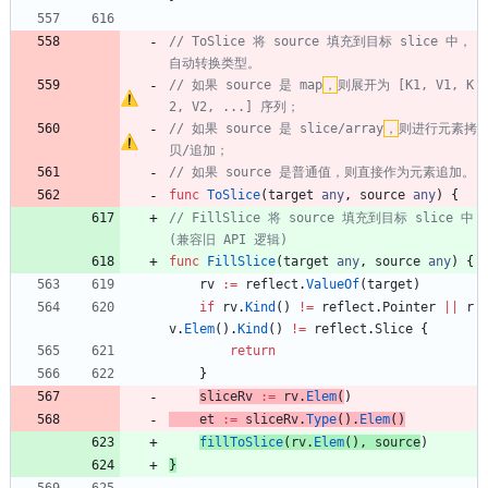
// ToSlice 将 source 填充到目标 slice 中，
自动转换类型。
// 如果 source 是 map
，
则展开为 [K1, V1, K
2, V2, ...] 序列；
// 如果 source 是 slice/array
，
则进行元素拷
贝/追加；
// 如果 source 是普通值，则直接作为元素追加。
func
ToSlice
(
target
any
,
source
any
)
{
// FillSlice 将 source 填充到目标 slice 中 
(兼容旧 API 逻辑)
func
FillSlice
(
target
any
,
source
any
)
{
rv
:=
reflect
.
ValueOf
(
target
)
if
rv
.
Kind
(
)
!=
reflect
.
Pointer
||
r
v
.
Elem
(
)
.
Kind
(
)
!=
reflect
.
Slice
{
return
}
sliceRv
:=
rv
.
Elem
(
)
et
:=
sliceRv
.
Type
(
)
.
Elem
(
)
fillToSlice
(
rv
.
Elem
(
)
,
source
)
}