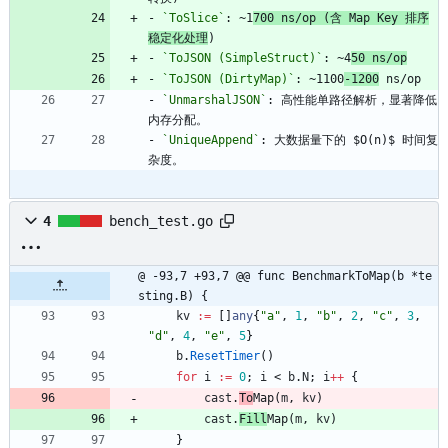
- 
`ToSlice`
: ~1
700 ns/op (含 Map Key 排序
稳定化处理
)
- 
`ToJSON (SimpleStruct)`
: ~4
50 ns/op
- 
`ToJSON (DirtyMap)`
: ~1100
-1200
 ns/op
- 
`UnmarshalJSON`
: 高性能单路径解析，显著降低
内存分配。
- 
`UniqueAppend`
: 大数据量下的 $O(n)$ 时间复
杂度。
4
bench_test.go
@ -93,7 +93,7 @@ func BenchmarkToMap(b *te
sting.B) {
kv
:=
[
]
any
{
"a"
,
1
,
"b"
,
2
,
"c"
,
3
,
"d"
,
4
,
"e"
,
5
}
b
.
ResetTimer
(
)
for
i
:=
0
;
i
<
b
.
N
;
i
++
{
cast
.
To
Map
(
m
,
kv
)
cast
.
Fill
Map
(
m
,
kv
)
}