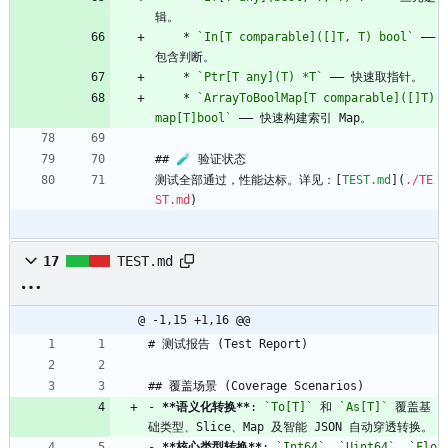
辑。
    * 
`In[T comparable]([]T, T) bool`
 —— 
包含判断。
    * 
`Ptr[T any](T) *T`
 —— 快速取指针。
    * 
`ArrayToBoolMap[T comparable]([]T) 
map[T]bool`
 —— 快速构建索引 Map。
## 🧪 验证状态
测试全部通过，性能达标。详见：[
TEST.md
](
./TE
ST.md
)
17
TEST.md
@ -1,15 +1,16 @@
# 测试报告 (Test Report)
## 覆盖场景 (Coverage Scenarios)
- 
**语义化转换**
: 
`To[T]`
 和 
`As[T]`
 覆盖基
础类型、Slice、Map 及智能 JSON 自动穿透转换。
- 
**核心类型转换**
: 
`Int64`
, 
`Uint64`
, 
`Flo