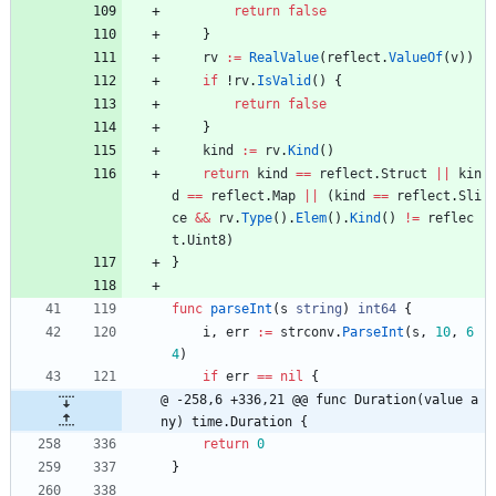
return
false
}
rv
:=
RealValue
(
reflect
.
ValueOf
(
v
)
)
if
!
rv
.
IsValid
(
)
{
return
false
}
kind
:=
rv
.
Kind
(
)
return
kind
==
reflect
.
Struct
||
kin
d
==
reflect
.
Map
||
(
kind
==
reflect
.
Sli
ce
&&
rv
.
Type
(
)
.
Elem
(
)
.
Kind
(
)
!=
reflec
t
.
Uint8
)
}
func
parseInt
(
s
string
)
int64
{
i
,
err
:=
strconv
.
ParseInt
(
s
,
10
,
6
4
)
if
err
==
nil
{
@ -258,6 +336,21 @@ func Duration(value a
ny) time.Duration {
return
0
}