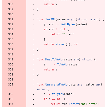
return
v
}
func
ToYAML
(
value
any
)
(
string
,
error
)
{
j
,
err
:=
YAMLBytes
(
value
)
if
err
!=
nil
{
return
""
,
err
}
return
string
(
j
)
,
nil
}
func
MustToYAML
(
value
any
)
string
{
s
,
_
:=
ToYAML
(
value
)
return
s
}
func
UnmarshalYAML
(
data
any
,
value
any
)
error
{
b
:=
toBytes
(
data
)
if
b
==
nil
{
return
fmt
.
Errorf
(
"nil data"
)