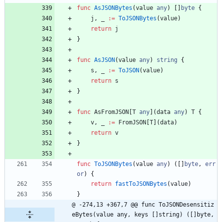
func
AsJSONBytes
(
value
any
)
[
]
byte
{
j
,
_
:=
ToJSONBytes
(
value
)
return
j
}
func
AsJSON
(
value
any
)
string
{
s
,
_
:=
ToJSON
(
value
)
return
s
}
func
AsFromJSON
[
T
any
]
(
data
any
)
T
{
v
,
_
:=
FromJSON
[
T
]
(
data
)
return
v
}
func
ToJSONBytes
(
value
any
)
(
[
]
byte
,
err
or
)
{
return
fastToJSONBytes
(
value
)
}
@ -274,13 +367,7 @@ func ToJSONDesensitiz
eBytes(value any, keys []string) ([]byte, 