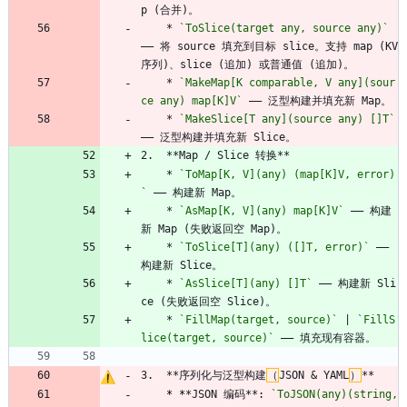
p (合并)。
    * 
`ToSlice(target any, source any)`
—— 将 source 填充到目标 slice。支持 map (KV 
序列)、slice (追加) 或普通值 (追加)。
    * 
`MakeMap[K comparable, V any](sour
ce any) map[K]V`
 —— 泛型构建并填充新 Map。
    * 
`MakeSlice[T any](source any) []T`
—— 泛型构建并填充新 Slice。
2.  **Map / Slice 转换**
    * 
`ToMap[K, V](any) (map[K]V, error)
`
 —— 构建新 Map。
    * 
`AsMap[K, V](any) map[K]V`
 —— 构建
新 Map (失败返回空 Map)。
    * 
`ToSlice[T](any) ([]T, error)`
 —— 
构建新 Slice。
    * 
`AsSlice[T](any) []T`
 —— 构建新 Sli
ce (失败返回空 Slice)。
    * 
`FillMap(target, source)`
 | 
`FillS
lice(target, source)`
 —— 填充现有容器。
3.  **序列化与泛型构建
（
JSON 
&
 YAML
）
**
* *
*JSON 编码**: 
`ToJSON(any)(string, 