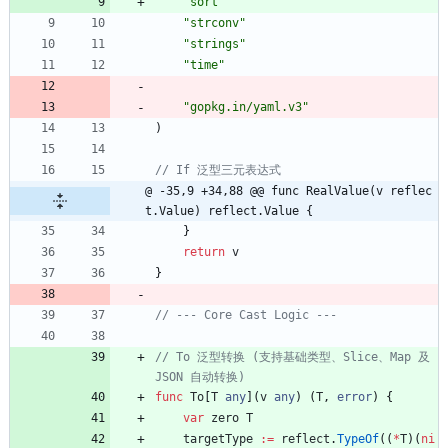
"sort"
"strconv"
"strings"
"time"
"gopkg.in/yaml.v3"
)
// If 泛型三元表达式
@ -35,9 +34,88 @@ func RealValue(v reflec
t.Value) reflect.Value {
}
return
v
}
// --- Core Cast Logic ---
// To 泛型转换 (支持基础类型、Slice、Map 及 
JSON 自动转换)
func
To
[
T
any
]
(
v
any
)
(
T
,
error
)
{
var
zero
T
targetType
:=
reflect
.
TypeOf
(
(
*
T
)
(
ni