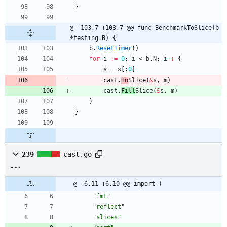
}
@ -103,7 +103,7 @@ func BenchmarkToSlice(b 
*testing.B) {
b
.
ResetTimer
(
)
for
i
:=
0
;
i
<
b
.
N
;
i
++
{
s
=
s
[
:
0
]
cast
.
To
Slice
(
&
s
,
m
)
cast
.
Fill
Slice
(
&
s
,
m
)
}
}
239
cast.go
@ -6,11 +6,10 @@ import (
"fmt"
"reflect"
"slices"