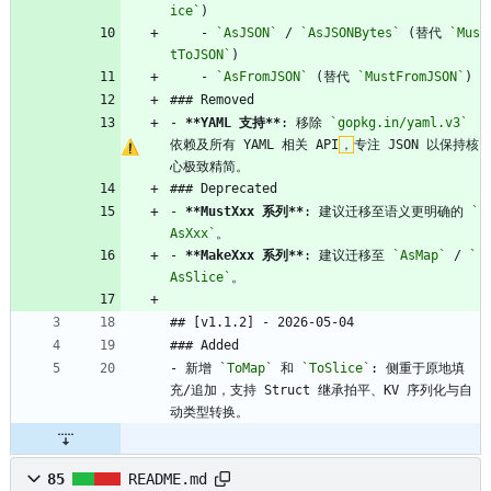
ice`
)
    - 
`AsJSON`
 / 
`AsJSONBytes`
 (替代 
`Mus
tToJSON`
)
    - 
`AsFromJSON`
 (替代 
`MustFromJSON`
)
### Removed
- 
**YAML 支持**
: 移除 
`gopkg.in/yaml.v3`
依赖及所有 YAML 相关 API
，
专注 JSON 以保持核
心极致精简。
### Deprecated
- 
**MustXxx 系列**
: 建议迁移至语义更明确的 
`
AsXxx`
。
- 
**MakeXxx 系列**
: 建议迁移至 
`AsMap`
 / 
`
AsSlice`
。
## [v1.1.2] - 2026-05-04
### Added
- 新增 
`ToMap`
 和 
`ToSlice`
: 侧重于原地填
充/追加，支持 Struct 继承拍平、KV 序列化与自
动类型转换。
85
README.md