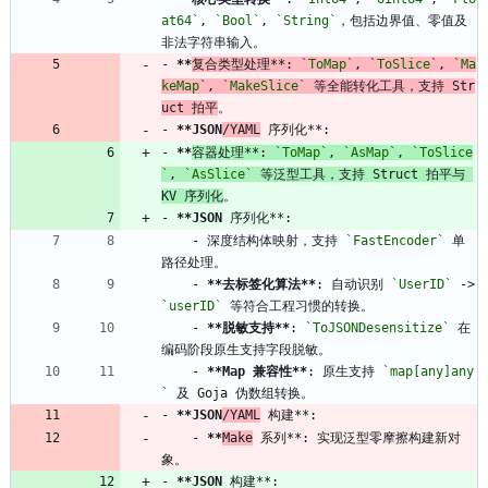
at64`
, 
`Bool`
, 
`String`
，包括边界值、零值及
非法字符串输入。
- 
**
复合类型处理**: 
`ToMap`
, 
`ToSlice`
, 
`Ma
keMap`
, 
`MakeSlice`
 等全能转化工具，支持 Str
uct 拍平
。
- 
**JSON
/YAML
 序列化**: 
- 
**
容器处理**: 
`ToMap`
, 
`AsMap`
, 
`ToSlice
`
, 
`AsSlice`
 等泛型工具，支持 Struct 拍平与 
KV 序列化
。
- 
**JSON
 序列化**: 
    - 深度结构体映射，支持 
`FastEncoder`
 单
路径处理。
    - 
**去标签化算法**
: 自动识别 
`UserID`
 -> 
`userID`
 等符合工程习惯的转换。
    - 
**脱敏支持**
: 
`ToJSONDesensitize`
 在
编码阶段原生支持字段脱敏。
    - 
**Map 兼容性**
: 原生支持 
`map[any]any
`
 及 Goja 伪数组转换。
- 
**JSON
/YAML
 构建**:
    - 
**
Make
 系列**: 实现泛型零摩擦构建新对
象。
- 
**JSON
 构建**: