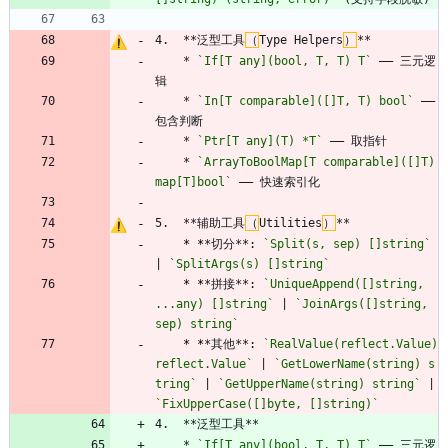
4.  **泛型工具
（
Type Helpers
）
**
    * 
`If[T any](bool, T, T) T`
 —— 三元逻
辑
    * 
`In[T comparable]([]T, T) bool`
 —— 
包含判断
    * 
`Ptr[T any](T) *T`
 —— 取指针
    * 
`ArrayToBoolMap[T comparable]([]T) 
map[T]bool`
 —— 快速索引化
5.  **辅助工具
（
Utilities
）
**
* *
*切分**: 
`Split(s, sep) []string`
| 
`SplitArgs(s) []string`
* *
*拼接**: 
`UniqueAppend([]string, 
...any) []string`
 | 
`JoinArgs([]string, 
sep) string`
* *
*其他**: 
`RealValue(reflect.Value) 
reflect.Value`
 | 
`GetLowerName(string) s
tring`
 | 
`GetUpperName(string) string`
 | 
`FixUpperCase([]byte, []string)`
4.  **泛型工具**
    * 
`If[T any](bool, T, T) T`
 —— 三元逻