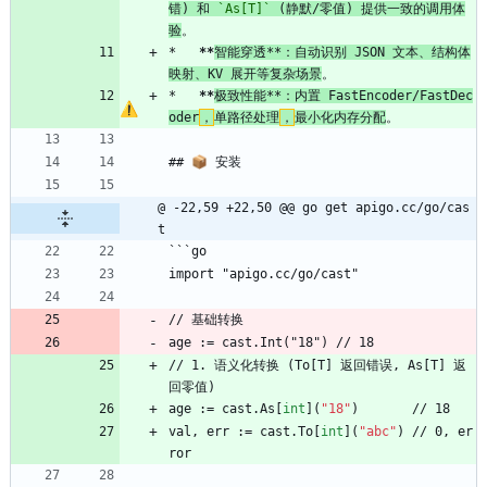
错) 和 
`As[T]`
 (静默/零值) 提供一致的调用体
验
。
*   
**
智能穿透**：自动识别 JSON 文本、结构体
映射、KV 展开等复杂场景
。
*   
**
极致性能**：内置 FastEncoder/FastDec
oder
，
单路径处理
，
最小化内存分配
。
## 📦 安装
@ -22,59 +22,50 @@ go get apigo.cc/go/cas
t
```go
import "apigo.cc/go/cast"
// 基础转换
age := cast.Int("18") // 18
// 1. 语义化转换 (To[T] 返回错误, As[T] 返
回零值)
age := cast.As[
int
](
"18"
)       // 18
val, err := cast.To[
int
](
"abc"
) // 0, er
ror