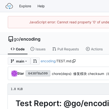
Explore
Help
JavaScript error: Cannot read property '0' of un
go
/
encoding
Code
Issues
Pull Requests
Actions
encoding
/
TEST.md
main
Star
chore(deps): 修复模块 checksum（
6430f8a599
1.8 KiB
Test Report: @go/encod