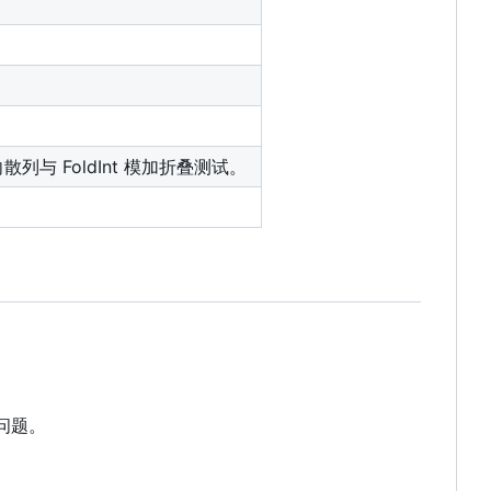
单向散列与 FoldInt 模加折叠测试。
问题。