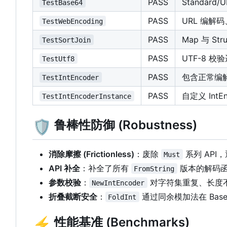
PASS
Standard
TestBase64
PASS
URL 编解
TestWebEncoding
PASS
Map 与 S
TestSortJoin
PASS
UTF-8 校
TestUtf8
PASS
包含正常编解码
TestIntEncoder
PASS
自定义 In
TestIntEncoderInstance
🛡️
鲁棒性防御 (Robustness)
消除摩擦 (Frictionless)
：废除
系列 API
，
Must
API 补全
：补全了所有
版本的解码函数，
FromString
参数校验
：
对字符集重复、长度
NewIntEncoder
折叠截断安全
：
通过同余模加法在 Ba
FoldInt
⚡
性能基准 (Benchmarks)