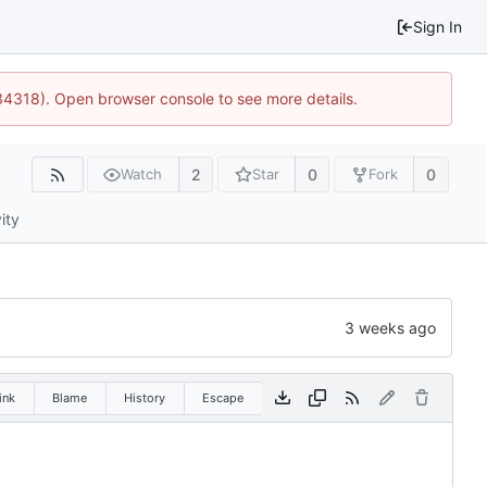
Sign In
34318). Open browser console to see more details.
2
0
0
Watch
Star
Fork
ity
ink
Blame
History
Escape