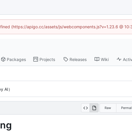
defined (https://apigo.cc/assets/js/webcomponents.js?v=1.23.6 @ 10:
Packages
Projects
Releases
Wiki
Activ
by AI）
Raw
Permal
ing