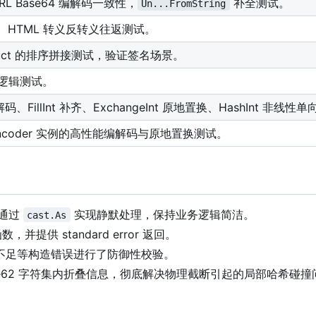
/URL Base64 编解码一致性，
补全测试。
Un...FromString
码、HTML 转义反转义往返测试。
truct 的排序拼接测试，验证签名场景。
验逻辑测试。
、FillInt 补齐、ExchangeInt 原地置换、HashInt 非线性
tEncoder 实例的高性能编解码与原地置换测试。
通过
实现静默处理，保持业务逻辑简洁。
cast.As
并提供 standard error 返回。
不足等构造错误进行了防御性校验。
se62 字符集内折叠信息，彻底解决物理截断引起的局部哈希碰撞