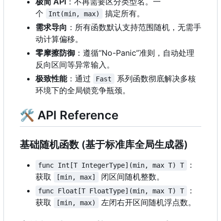
极简 API
：不再需要区分类型名。一
个
搞定所有。
Int(min, max)
需求导向
：所有函数默认支持范围随机，无需手
动计算偏移。
零摩擦防御
：
遵循“No-Panic”准则
，
自动处理
反向区间等异常输入。
极致性能
：通过
系列函数彻底解决多核
Fast
环境下的全局锁竞争瓶颈。
🛠 API Reference
基础随机函数 (基于标准库全局生成器)
：
func Int[T IntegerType](min, max T) T
获取
闭区间随机整数。
[min, max]
：
func Float[T FloatType](min, max T) T
获取
左闭右开区间随机浮点数。
[min, max)