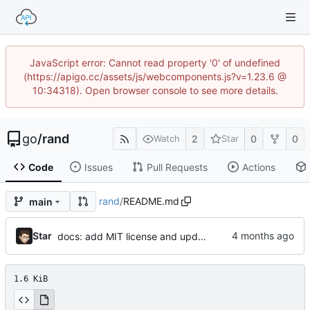
JavaScript error: Cannot read property '0' of undefined
(https://apigo.cc/assets/js/webcomponents.js?v=1.23.6 @
10:34318). Open browser console to see more details.
go
/
rand
2
0
0
Watch
Star
Code
Issues
Pull Requests
Actions
rand
/
README.md
main
Star
docs: add MIT license and update README origin info (AI)
1.6 KiB