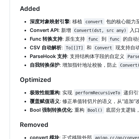
Added
深度对象映射引擎
: 移植
包的核心能力
convert
Convert API
: 新增
入口
Convert(dst, src any)
Func 转换支持
: 原生支持
到
的自动
func
func
CSV 自动解析
:
和
现支持自
To[[]T]
Convert
ParseHook 支持
: 支持结构体字段的自定义
Pars
自我转换保护
: 增加指针地址校验，防止
Convert
Optimized
极致性能重构
: 实现
递归引
performRecursiveTo
覆盖赋值语义
: 修正单值转切片的语义，从“追加”
Bool 强制转换优化
: 重构
底层分支逻辑，
Bool()
Removed
convert 模块
: 正式移除外部
apigo.cc/go/conve