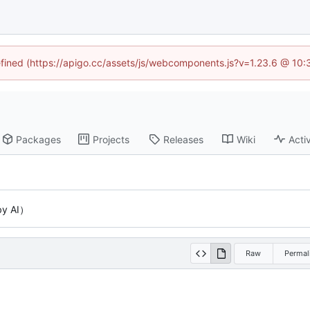
defined (https://apigo.cc/assets/js/webcomponents.js?v=1.23.6 @ 10:
Packages
Projects
Releases
Wiki
Activ
by AI）
Raw
Permal