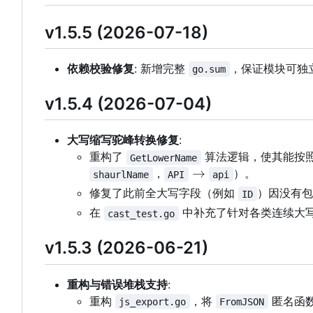
v1.5.5 (2026-07-18)
依赖校验修复
: 新增完整
，保证模块可独
go.sum
v1.5.4 (2026-07-04)
大写缩写驼峰转换修复
:
重构了
算法逻辑，使其能按
GetLowerName
\rightarrow
→
，
）。
shaurlName
API
api
修复了此前全大写字段（例如
）因没有包
ID
在
中补充了针对各类连续大
cast_test.go
v1.5.3 (2026-06-21)
重构与错误堆栈支持
:
重构
，将
匿名函
js_export.go
FromJSON