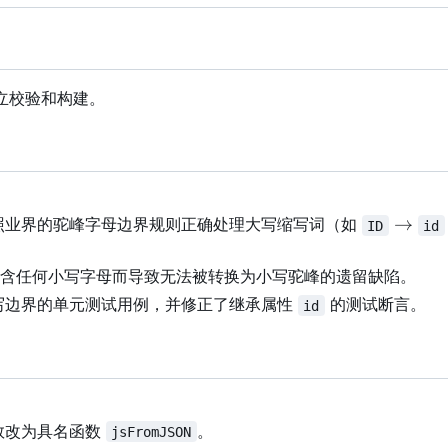
立校验和构建。
\right
→
照业界的驼峰字母边界规则正确处理大写缩写词（如
ID
id
含任何小写字母而导致无法被转换为小写驼峰的遗留缺陷。
写边界的单元测试用例，并修正了继承属性
的测试断言。
id
数改为具名函数
。
jsFromJSON