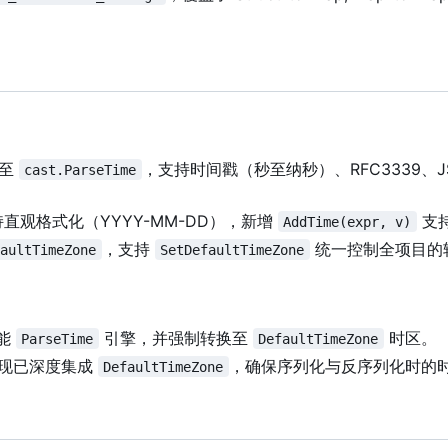
法至
，
支持时间戳
（
秒至纳秒
）
、RFC3339、
cast.ParseTime
持直观格式化
（
YYYY-MM-DD
）
，
新增
支持
AddTime(expr, v)
，支持
统一控制全项目的
faultTimeZone
SetDefaultTimeZone
能
引擎，并强制转换至
时区。
ParseTime
DefaultTimeZone
现已深度集成
，确保序列化与反序列化时的
DefaultTimeZone