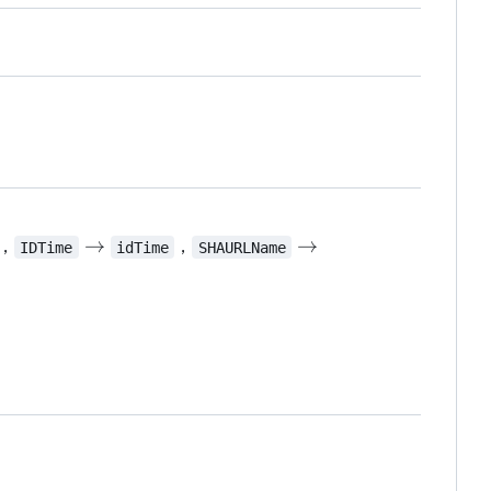
arrow
\rightarrow
\rightarrow
→
→
，
，
IDTime
idTime
SHAURLName