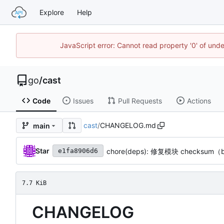
Explore
Help
JavaScript error: Cannot read property '0' of un
go
/
cast
Code
Issues
Pull Requests
Actions
cast
/
CHANGELOG.md
main
Star
chore(deps): 修复模块 checksum（
e1fa8906d6
7.7 KiB
CHANGELOG