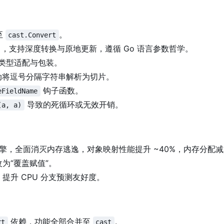
至
。
cast.Convert
，支持深度转换与原地更新，遵循 Go 语言参数哲学。
类型适配与包装。
动将逗号分隔字符串解析为切片。
钩子函数。
eFieldName
导致的死循环或无效开销。
(a, a)
擎，全面消灭内存逃逸，对象映射性能提升 ~40%，内存分配减少
改为“覆盖赋值”。
提升 CPU 分支预测友好度。
依赖，功能全部合并至
。
rt
cast