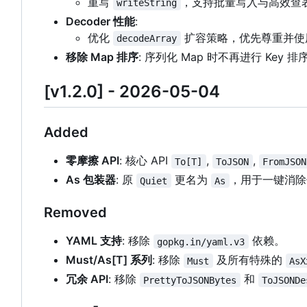
重写
，支持批量写入与高效查
writeString
Decoder 性能
:
优化
扩容策略，优先尊重并使用用
decodeArray
移除 Map 排序
: 序列化 Map 时不再进行 Key
[v1.2.0] - 2026-05-04
Added
零摩擦 API
: 核心 API
,
,
To[T]
ToJSON
FromJSON
As 包装器
: 原
更名为
，用于一键消
Quiet
As
Removed
YAML 支持
: 移除
依赖。
gopkg.in/yaml.v3
Must/As[T] 系列
: 移除
及所有特殊的
Must
AsX
冗余 API
: 移除
和
PrettyToJSONBytes
ToJSONDe