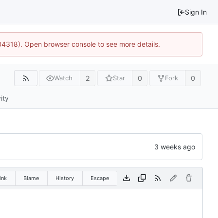
Sign In
34318). Open browser console to see more details.
2
0
0
Watch
Star
Fork
ity
ink
Blame
History
Escape