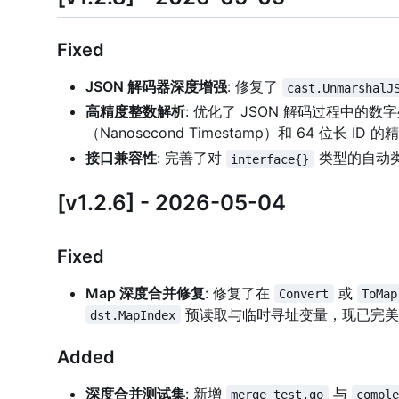
Fixed
JSON 解码器深度增强
: 修复了
cast.UnmarshalJ
高精度整数解析
: 优化了 JSON 解码过程中的
（
Nanosecond Timestamp
）
和 64 位长 ID 
接口兼容性
: 完善了对
类型的自动
interface{}
[v1.2.6] - 2026-05-04
Fixed
Map 深度合并修复
: 修复了在
或
Convert
ToMap
预读取与临时寻址变量，现已完美支
dst.MapIndex
Added
深度合并测试集
: 新增
与
merge_test.go
compl