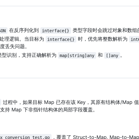
在反序列化到
类型字段时会跳过对象和数组
SON
interface{}
数字处理逻辑。当目标为
时，优先将整数解析为
interface{}
int
的精度丢失问题。
类型识别，支持正确解析为
和
。
map[string]any
[]any
过程中，如果目标 Map 已存在该 Key
，
其原有结构体/Map
持 Map 下非指针结构体的局部字段覆盖。
，覆盖了 Struct-to-Map, Map-to
ex_conversion_test.go