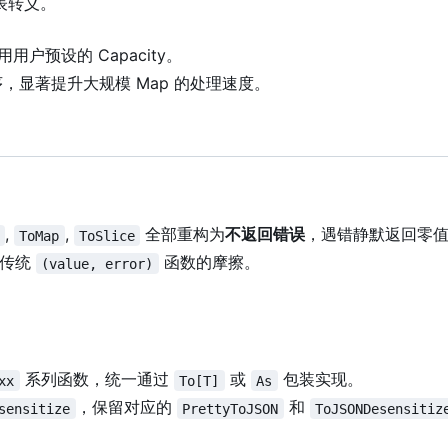
表转义。
户预设的 Capacity。
 排序，显著提升大规模 Map 的处理速度。
,
,
全部重构为
不返回错误
，遇错静默返回零
ToMap
ToSlice
除传统
函数的摩擦。
(value, error)
系列函数，统一通过
或
包装实现。
xx
To[T]
As
，保留对应的
和
sensitize
PrettyToJSON
ToJSONDesensitiz