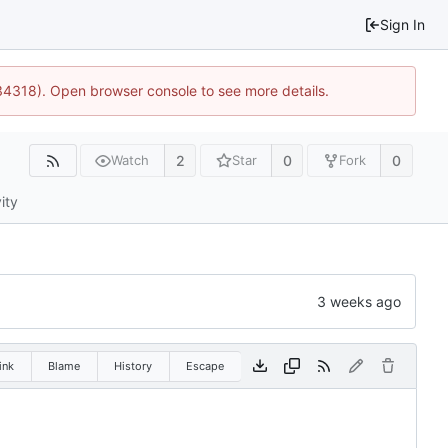
Sign In
34318). Open browser console to see more details.
2
0
0
Watch
Star
Fork
ity
ink
Blame
History
Escape