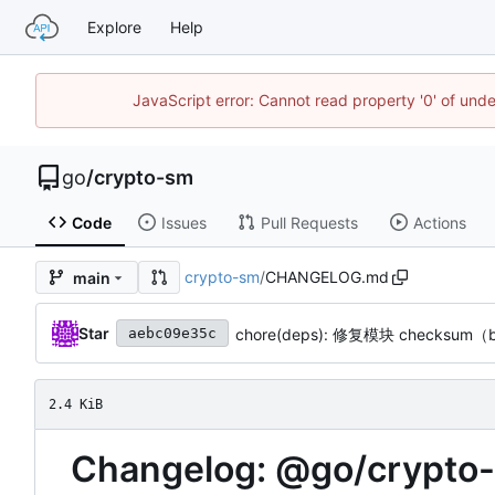
Explore
Help
JavaScript error: Cannot read property '0' of un
go
/
crypto-sm
Code
Issues
Pull Requests
Actions
crypto-sm
/
CHANGELOG.md
main
Star
chore(deps): 修复模块 checksum（
aebc09e35c
2.4 KiB
Changelog: @go/crypto