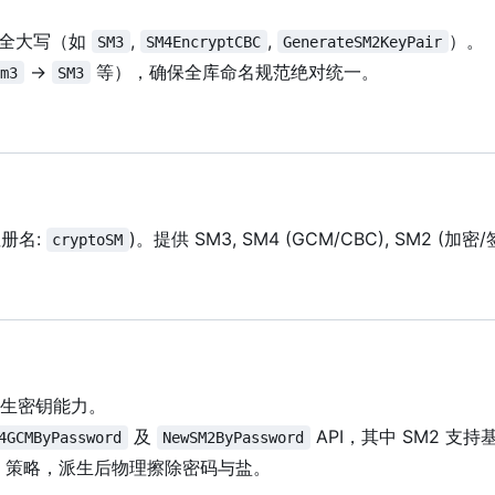
 缩写全大写（如
,
,
）。
SM3
SM4EncryptCBC
GenerateSM2KeyPair
->
等），确保全库命名规范绝对统一。
Sm3
SM3
注册名:
)。提供 SM3, SM4 (GCM/CBC), SM2 (加
cryptoSM
码派生密钥能力。
及
API
，
其中 SM2 支
4GCMByPassword
NewSM2ByPassword
策略，派生后物理擦除密码与盐。