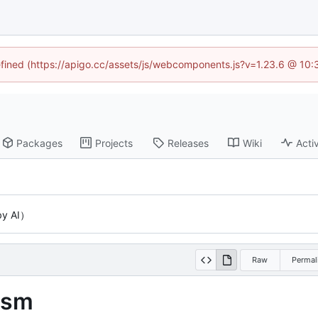
defined (https://apigo.cc/assets/js/webcomponents.js?v=1.23.6 @ 10:
Packages
Projects
Releases
Wiki
Activ
by AI）
Raw
Permal
-sm