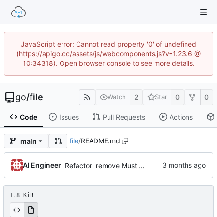
JavaScript error: Cannot read property '0' of undefined
(https://apigo.cc/assets/js/webcomponents.js?v=1.23.6 @
10:34318). Open browser console to see more details.
go
/
file
2
0
0
Watch
Star
Code
Issues
Pull Requests
Actions
file
/
README.md
main
AI Engineer
Refactor: remove Must functions, align with cast.As (by AI)
1.8 KiB