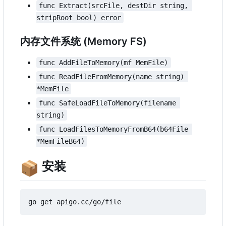
func Extract(srcFile, destDir string, 
stripRoot bool) error
内存文件系统 (Memory FS)
func AddFileToMemory(mf MemFile)
func ReadFileFromMemory(name string) 
*MemFile
func SafeLoadFileToMemory(filename 
string)
func LoadFilesToMemoryFromB64(b64File 
*MemFileB64)
📦
安装