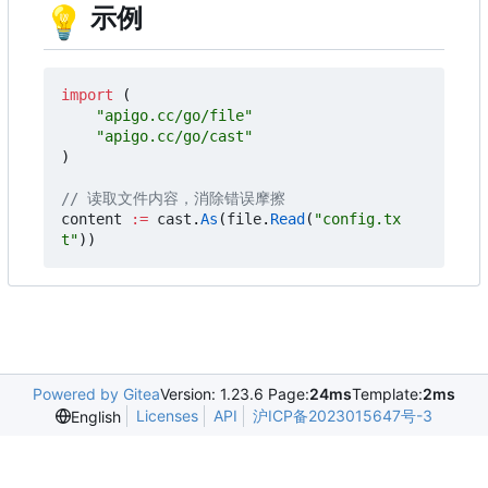
💡
示例
import
(
"apigo.cc/go/file"
"apigo.cc/go/cast"
)
// 读取文件内容，消除错误摩擦
content
:=
cast
.
As
(
file
.
Read
(
"config.tx
t"
))
Powered by Gitea
Version: 1.23.6 Page:
24ms
Template:
2ms
Licenses
API
沪ICP备2023015647号-3
English